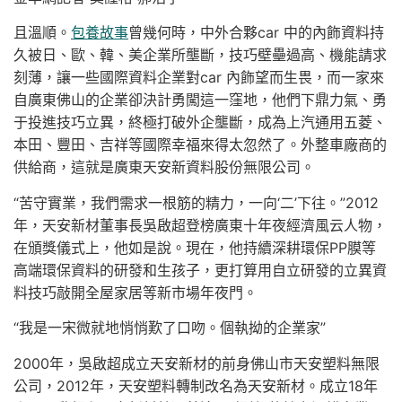
且溫順。
包養故事
曾幾何時，中外合夥car 中的內飾資料持
久被日、歐、韓、美企業所壟斷，技巧壁壘過高、機能請求
刻薄，讓一些國際資料企業對car 內飾望而生畏，而一家來
自廣東佛山的企業卻決計勇闖這一窪地，他們下鼎力氣、勇
于投進技巧立異，終極打破外企壟斷，成為上汽通用五菱、
本田、豐田、吉祥等國際幸福來得太忽然了。外整車廠商的
供給商，這就是廣東天安新資料股份無限公司。
“苦守實業，我們需求一根筋的精力，一向‘二’下往。”2012
年，天安新材董事長吳啟超登榜廣東十年夜經濟風云人物，
在頒獎儀式上，他如是說。現在，他持續深耕環保PP膜等
高端環保資料的研發和生孩子，更打算用自立研發的立異資
料技巧敲開全屋家居等新市場年夜門。
“我是一宋微就地悄悄歎了口吻。個執拗的企業家”
2000年，吳啟超成立天安新材的前身佛山市天安塑料無限
公司，2012年，天安塑料轉制改名為天安新材。成立18年