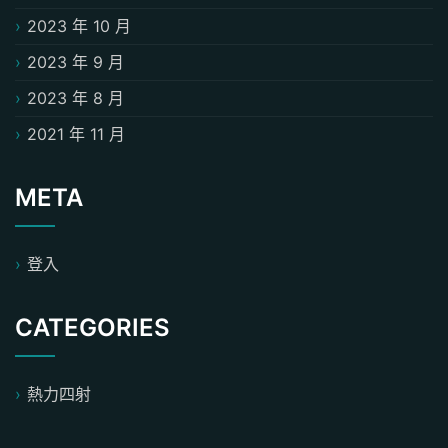
2023 年 10 月
2023 年 9 月
2023 年 8 月
2021 年 11 月
META
登入
CATEGORIES
熱力四射