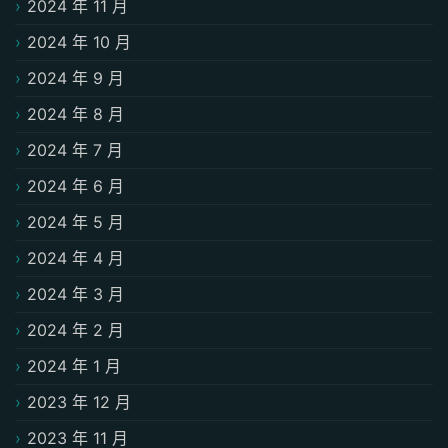
2024 年 11 月
2024 年 10 月
2024 年 9 月
2024 年 8 月
2024 年 7 月
2024 年 6 月
2024 年 5 月
2024 年 4 月
2024 年 3 月
2024 年 2 月
2024 年 1 月
2023 年 12 月
2023 年 11 月