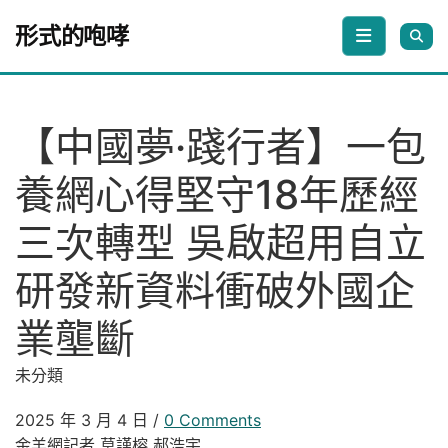
Skip to content
形式的咆哮
【中國夢·踐行者】一包
養網心得堅守18年歷經
三次轉型 吳啟超用自立
研發新資料衝破外國企
業壟斷
未分類
2025 年 3 月 4 日
/
0 Comments
金羊網記者 莫謹榕 郝浩宇