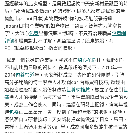
歷經數年的此次轉型，是吳啟超記憶中天安新材最艱巨的時
辰。“那時我說要做car 內飾資料，良多人都質疑我‘你的產
物能比japan(日本)產物更好嗎’‘你的技巧能競爭得過
japan(日本)企業嗎’‘假如產物出了題目，幾年盡力就空費
了’，大師心
包養
里都沒底。”那時，不只有治理職員
包養網
評價
和股東對此不睬解，甚至還呈現了股東退股、有
PE（私募股權投資）撤資的情形。
“我是一個執拗的企業家。我就不信
甜心花園
任，我們研討
不出能比肩日歐的資料。”在吳啟超的保持下，2010年—
2014
包養管道
年，天安新材成立了專門的研發團隊，引進
高分子範疇的博士學歷人才攻關car 內飾資料技巧, 還經由
過程治理層持股、股份制改造
包養網推薦
，樹立了留住引
包
養
進人才的機制，讓技巧骨干、市場營銷職員釀成企業的股
東，成為工作合伙人。同時，連續在研發上砸錢，均勻年投
進
包養
兩三萬萬元，曾一度到了“顆粒無收”的地步。終極，
憑仗著自立研發技巧，天安新材把產物做進了日產、豐田、
吉祥、上汽通用五菱等car 里，成為國際多數能生孩子高端