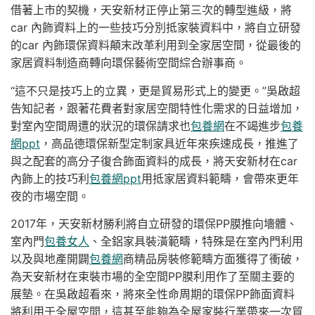
借著上市的契機，天安新材正停止第三次的轉型進級，將
car 內飾資料上的一些技巧分別抵家裝資料中，將自立研發
的car 內飾環保資料顛末改革利用到全家居空間，從最後的
家居資料制造商轉向環保藝術空間綜合辦事商。
“這不只是技巧上的立異，更是貿易形式上的變更。”吳啟超
告知記者，跟著花費者對家居空間特性化需求的日益增加，
對室內空間周遭的狀況的環保請求也
包養網
在不竭進步
包養
網ppt
，高品德環保新型定制家具近年來疾速成長，推進了
與之配套的高分子復合飾面資料的成長，將天安新材在car
內飾上的技巧利
包養網ppt
用抵家居資料範疇，會帶來更年
夜的市場空間。
2017年，天安新材勝利將自立研發的環保PP膜推向墻體、
室內門
包養女人
、全鋁家具裝潢範疇，特殊是在室內門利用
以及與地產開闢
包養網
商精品房裝修範疇方面獲得了衝破，
為天安新材在束裝市場的全空間PP膜利用作了至關主要的
展墊。在吳啟超看來，將來全性命周期的環保PP飾面資料
將利用于全屋空間，這甚至能夠為全屋家裝行業帶來一次貿