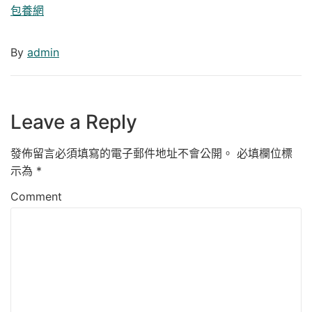
包養網
By
admin
Leave a Reply
發佈留言必須填寫的電子郵件地址不會公開。
必填欄位標
示為
*
Comment