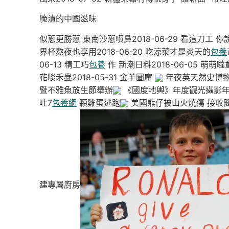
腌漬的中國滋味
似蔥更勝蔥 東南沙蔥噴鼻2018-06-29 看這刀工 你說
界杯熬夜也享用2018-06-20 吃涼菜才是炎天的
包養
06-13 精工巧
包養
作 新潮日料2018-06-05 萌萌
花啖禾蟲2018-05-31 金羊圖庫
年夜英天然史博
暨不雅魚放生節舉辦
《國度地輿》年度觀光攝影
吐7
包養網
顆雞蛋逃跑
美國熊仔被山火燒傷 接收醫
建專屬廚房