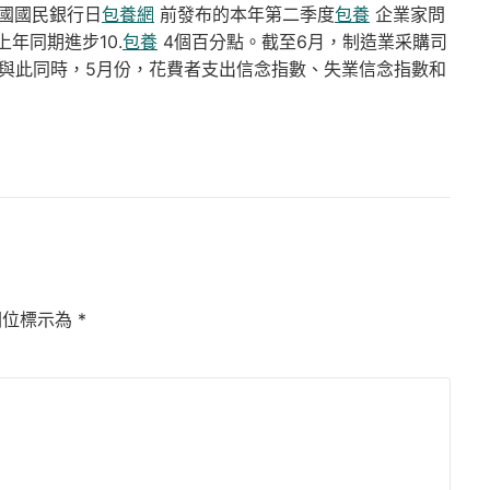
國國民銀行日
包養網
前發布的本年第二季度
包養
企業家問
年同期進步10.
包養
4個百分點。截至6月，制造業采購司
上；與此同時，5月份，花費者支出信念指數、失業信念指數和
欄位標示為
*