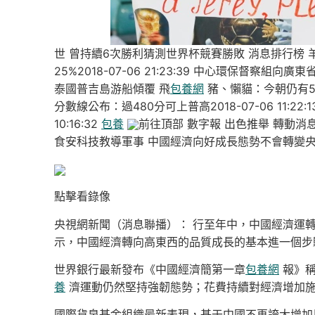
世 曾持續6次勝利猜測世界杯競賽勝敗 消息排行榜 
25%2018-07-06 21:23:39 中心環保督察組向廣東
泰國普吉島游船傾覆 飛
包養網
豬、懶貓：今朝仍有5人掉聯
分數線公布：過480分可上普高2018-07-06 11:22:1
10:16:32
包養
前往頂部 數字報 出色推舉 轉動消
食安科技教導軍事 中國經濟向好成長態勢不會轉變央視網 
點擊看錄像
央視網新聞（消息聯播）： 行至年中，中國經濟運
示，中國經濟轉向高東西的品質成長的基本進一個步
世界銀行最新發布《中國經濟簡第一章
包養網
報》稱
養
濟運動仍然堅持強韌態勢；花費持續對經濟增加
國際貨泉基金組織最新表現，基于中國不再誇大增加