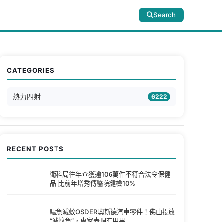
Search
CATEGORIES
熱力四射
6222
RECENT POSTS
衛科局往年查獲逾106萬件不符合法令保健
品 比前年增秀傳醫院健檢10%
驅魚滅蚊OSDER奧斯德汽車零件！佛山投放
“滅蚊魚”，專家表現有用果