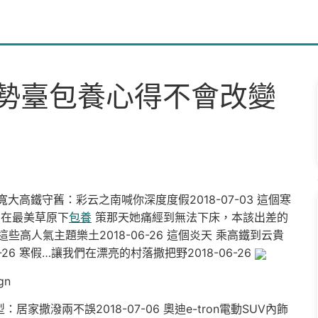
勢臺包養心得不會改變
寬大高鐵守舊：彩云之南喊你深度度假2018-07-03 這個寒
暑 在最美草原下
包養
策那天她痛經到無法下床，本該出差的
這些高人氣主題樂土2018-06-26 這個炎天 乘高鐵到云貴
6-26 寒假…讓我們在漂亮的村落撒把野2018-06-26
gn
撒潑兩不誤2018-07-06 奧迪e-tron電動SUV內飾