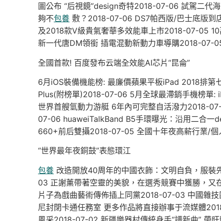
圖公布 “后視鏡”design奇特2018-07-06 試駕二代海馬S
夠不
包養
敷？2018-07-06 DS7帕西版/巴士底版到店
及2018款V級貴氣奢華多效能車上市2018-07-05 1
新一代唐DM領銜 插電混動新動力車導購2018-07-0
全國首款! 百度發布云端全效能AI芯片“昆侖”
6月iOS裝備機能榜: 最廉價蘋果平板iPad 2018排第七
Plus(附榜單)2018-07-06 5月全球最滯銷手機榜單: 
世界首艘氫動力游艇 6年內可完整自活潑力2018-07-06
07-06 huaweiTalkBand B5手環曝光：沿用二合一
660+前后雙攝2018-07-05 全國十年夜高薪行業/個
“世界最年夜銅鼓”表態環江
包養
改造開放40周年的中國衣飾：文明自負，服裝先行20
03 正謝薰帶著空靈的美貌，在選秀競賽中獲勝，又在
片子為戲曲藝術傳佈插上同黨2018-07-03 中國雜技
尼封閉卡通任務室 更多作品將直接辦事于流媒體2018
風采2018-07-02 新疆樂器村傳統身手“譜新曲” 帶