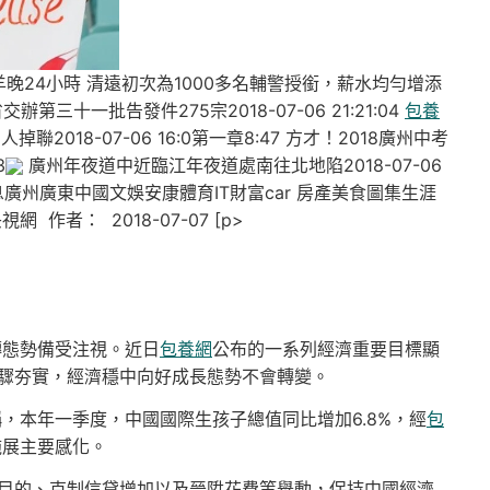
羊晚24小時 清遠初次為1000多名輔警授銜，薪水均勻增添
省交辦第三十一批告發件275宗2018-07-06 21:21:04
包養
2018-07-06 16:0第一章8:47 方才！2018廣州中考
3
廣州年夜道中近臨江年夜道處南往北地陷2018-07-06
息廣州廣東中國文娛安康體育IT財富car 房產美食圖集生涯
作者： 2018-07-07 [p>
轉態勢備受注視。近日
包養網
公布的一系列經濟重要目標顯
驟夯實，經濟穩中向好成長態勢不會轉變。
，本年一季度，中國國際生孩子總值同比增加6.8%，經
包
施展主要感化。
目的、克制信貸增加以及晉陞花費等舉動，保持中國經濟