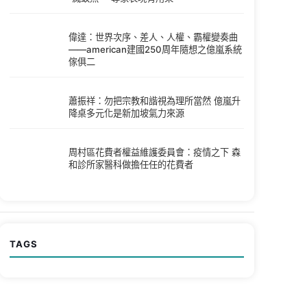
偉達：世界次序、差人、人權、霸權變奏曲
——american建國250周年隨想之億嵐系統
傢俱二
蕭振祥：勿把宗教和諧視為理所當然 億嵐升
降桌多元化是新加坡氣力來源
周村區花費者權益維護委員會：疫情之下 森
和診所家醫科做擔任任的花費者
TAGS