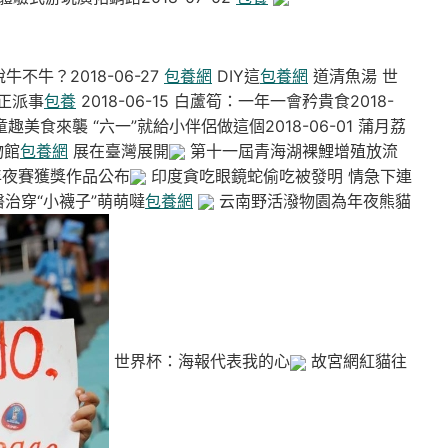
牛不牛？2018-06-27
包養網
DIY這
包養網
道清魚湯 世
正派事
包養
2018-06-15 白蘆筍：一年一會矜貴食2018-
噠童趣美食來襲 “六一”就給小伴侶做這個2018-06-01 蒲月荔
物館
包養網
展在臺灣展開
第十一屆青海湖裸鯉增殖放流
年夜賽獲獎作品公布
印度貪吃眼鏡蛇偷吃被發明 情急下連
治穿“小襪子”萌萌噠
包養網
云南野活潑物園為年夜熊貓
世界杯：海報代表我的心
故宮網紅貓往