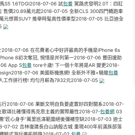
5 1.6TDGI2018-07-06 試
包養
駕路虎發明2.0T：四缸
 售價20.89萬元起2018-07-05 全新CLS 300四門轎跑車
0萬元想買SUV? 推舉時髦高性價車型2018-07-05 比亞迪全
5
2018-07-06 在花費者心中好評最高的手機是iPhone 6s
iPhone 8初次奪冠, 惋惜是并列第一2018-07-06 豐田援助
 App S
包養
tore十歲! 下一個十年將是AR 變更2018-
design2018-07-06 美圖新機進網! 全新外不雅+驍龍
包養
人工作排行榜! 均勻月薪為7832元2018-07-05
18-07-06 果斷文明自負要處置好四對關系2018-07-
歌頌比確懂得馬克思主義的實際屬性2018-07-
包養網
03
團“匠心身手”萬里巡演範圍絕後彌補空缺2018-07-03 迪士
-07-02 吉林復建長白山訥殷古城 重現400年前滿族部落
旺體驗式游玩廣拓銷路2018-07-02
包養