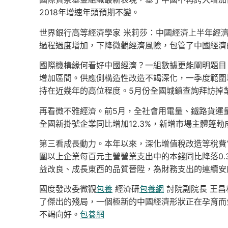
2018年增速年頭預期不變。
世界銀行高等經濟學家 米莉莎：中國經濟上半年經
過程過度增加，下降微觀經濟風險，包管了中國經濟
國際機構緣何看好中國經濟？一組數據更能闡明題目。先
增加區間。供應側構造性改造不竭深化，一季度範圍以
持在近幾年的高位程度。5月份全國城鎮查詢拜訪掉業
再看微不雅經濟。前5月，全社會用電量、鐵路貨運
全國新掛號企業同比增加12.3%，新增市場主體蓬
第三看成長動力。本年以來，深化增值稅改造等稅費“
圍以上企業每百元主營營業支出中的本錢同比降落0.3
益改良、成長東西的品質晉陞，為財務支出的連續安
國度發改委微觀
包養
經濟研
包養網
討院副院長 王
了傑出的殘局，一個極新的中國經濟形狀正在孕育而
不竭向好。
包養網