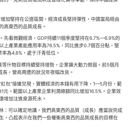
濟增加堅持在公道區間，經濟成長堅持彈性，中國當局經由
的高東西的品質成長。
看微觀經濟，GDP持續11個季度堅持在6.7%—6.9%的
上產業產能應用率為76.5%，同比進步0.7個百分點，堅
率為4.8%，處于汗青低位。
量等什物目標持續堅持增勢，企業擴大動力微弱。前5個月
勃成長，營商周遭的狀況年夜幅改良。
紅包”接連兌現，實體經濟的本錢有用下降，1—5月份，範
1元。範圍以上產業企業利潤總額同比增加16.5%。企業效
康增加注進泉源死水。
昌林：可以確定地講，我們高東西的品質（成長）應當說完成
生，凸起表示在我們一些權衡高東西的品質成長的目標在