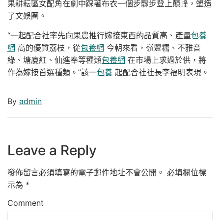
果耕耘區女配角在劇中踩著布衣一個步驟步登上顛峰，塑造
了文娛圈。
“一起配合社率先向果農推行嫁接東西的品質高、產量
包養
網
高的優質荔枝，從
包養網
今朝來看，嶺豐糯、不雅音
綠、塘廈紅、仙進奉等種類
包養網
在市場上求過於供，將
作為嫁接首選種類。”該一
包養
起配合社社長李福明表現。
By
admin
Leave a Reply
發佈留言必須填寫的電子郵件地址不會公開。
必填欄位標
示為
*
Comment