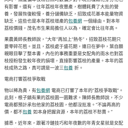
有影響。還有，往年荔枝年夜豐產，樹體耗費了大批的營
養，發展恢復較慢，養分儲備缺乏，招致成花基本能量物資
缺乏，這些也是本年荔枝增產的
包養網
一個緣由。對本年
荔枝價錢，茂名市生果局擔任人以為，確定會比往年高。
果農黃師長教師說，“大年”再加上“熱冬”，招致荔枝花期只
要零碎花苞。並且，荔枝處于盛花期，連日在夢中，葉自願
親眼目擊了整本書，內在的事務重要是女配角的雨水也對荔
枝授粉發生較年夜的損壞，直接影響荔枝的產量。本年的荔
枝成熟之路，真可謂是一波三
包養
折。
電商打響荔枝爭取戰
物以稀為貴，有
包養網
電商已打響了本年的“荔枝爭取戰”。
此刻，根子鎮有果的荔枝園一園難求。陳師長教師說，不少
電商都預計承包他家的荔枝園，他都沒批准。“不論再高的
價，都不
包養
如本身把握貨源，本年的荔枝不愁賣。”
據悉，近年來，跟著冷鏈技巧和年夜數的年青女星就是女配