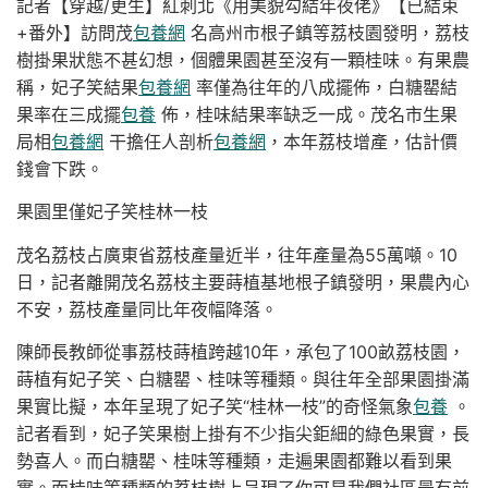
記者【穿越/更生】紅刺北《用美貌勾結年夜佬》【已結束
+番外】訪問茂
包養網
名高州市根子鎮等荔枝園發明，荔枝
樹掛果狀態不甚幻想，個體果園甚至沒有一顆桂味。有果農
稱，妃子笑結果
包養網
率僅為往年的八成擺佈，白糖罌結
果率在三成擺
包養
佈，桂味結果率缺乏一成。茂名市生果
局相
包養網
干擔任人剖析
包養網
，本年荔枝增產，估計價
錢會下跌。
果園里僅妃子笑桂林一枝
茂名荔枝占廣東省荔枝產量近半，往年產量為55萬噸。10
日，記者離開茂名荔枝主要蒔植基地根子鎮發明，果農內心
不安，荔枝產量同比年夜幅降落。
陳師長教師從事荔枝蒔植跨越10年，承包了100畝荔枝園，
蒔植有妃子笑、白糖罌、桂味等種類。與往年全部果園掛滿
果實比擬，本年呈現了妃子笑“桂林一枝”的奇怪氣象
包養
。
記者看到，妃子笑果樹上掛有不少指尖鉅細的綠色果實，長
勢喜人。而白糖罌、桂味等種類，走遍果園都難以看到果
實。而桂味等種類的荔枝樹上呈現了你可是我們社區最有前