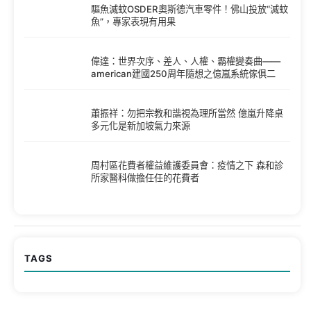
驅魚滅蚊OSDER奧斯德汽車零件！佛山投放“滅蚊
魚”，專家表現有用果
偉達：世界次序、差人、人權、霸權變奏曲——
american建國250周年隨想之億嵐系統傢俱二
蕭振祥：勿把宗教和諧視為理所當然 億嵐升降桌
多元化是新加坡氣力來源
周村區花費者權益維護委員會：疫情之下 森和診
所家醫科做擔任任的花費者
TAGS