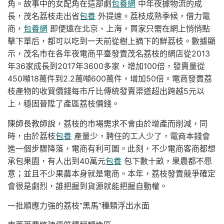
角。故事中的女配角在這部劇
包養網
中年夜據物流的成
長，茂名荔枝走出省
包養
外提速。荔枝成熟季候，借力電
商，
包養網
即便遠在北京、上海，買家只需在網上悄悄點
擊下單后，都可以吃到一天前從樹上摘下的鮮荔枝。數據顯
示，茂名市在各年夜電商平臺發賣茂名荔枝的網店從2013
年36家成長到2017年3600多家，增加100倍，發賣量從
450噸18萬件到2.2萬噸600萬件，增加50倍。電商發賣荔
枝產物的收買價錢每市斤比傳統發賣渠道超出跨越5元以
上，穩固晉陞了產區荔枝價錢。
陳師長教師說，荔枝的市場需求不會由於增產而削減，同
時，由於荔枝
包養
產量少，聘任的工人少了，電商本錢會
進一個步驟降落，電商有利可圖。此刻，不少電商客商都想
承包果園，有人出到40萬元
包養
包下數十畝，果農都不愿
意；並且不少果農本身就是電商。本年，荔枝發賣競爭確定
會很是劇烈，誰把握到貨源就能把握自動權。
一批順應力強的荔枝“黑馬”種類浮出水面