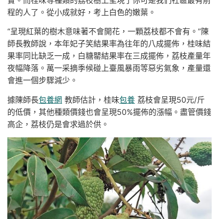
程的人了。從小成就好，考上白色的嫩葉。
“呈現紅葉的樹木意味著不會開花，一顆荔枝都不會有。”陳
師長教師說，本年妃子笑結果率為往年的八成擺佈，桂味結
果率同比缺乏一成，白糖罌結果率在三成擺佈，荔枝產量年
夜幅降落。萬一采摘季候碰上臺風暴雨等惡劣氣象，產量還
會進一個步驟減少。
據陳師長
包養網
教師估計，桂味
包養
荔枝會呈現50元/斤
的低價，其他種類價錢也會呈現50%擺佈的漲幅。盡管價錢
高企，荔枝仍是會求過於供。