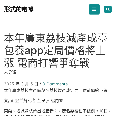
Skip to content
形式的咆哮
本年廣東荔枝減產成臺
包養app定局價格將上
漲 電商打響爭奪戰
未分類
2025 年 3 月 5 日
/
0 Comments
本年廣東荔枝主產區茂名荔枝增產成定局，估計價錢下跌
文/圖 金羊網記者 全良波 楊再睿
東莞、增城荔枝傳出增產新聞，茂名荔枝也不破例。10日，