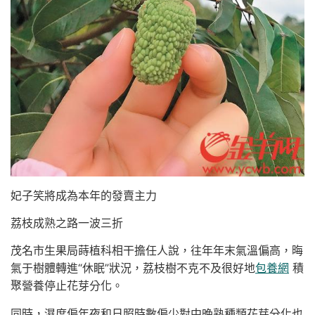
妃子笑將成為本年的發賣主力
荔枝成熟之路一波三折
茂名市生果局蒔植科相干擔任人說，往年年末氣溫偏高，晦
氣于樹體轉進“休眠”狀況，荔枝樹不克不及很好地
包養網
積
聚營養停止花芽分化。
同時，濕度偏年夜和日照時數偏少對中晚熟種類花芽分化也