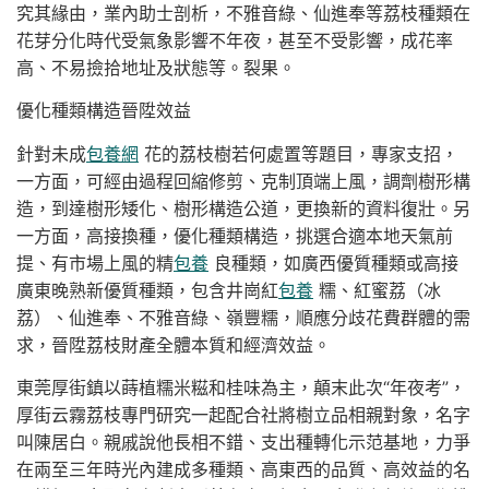
究其緣由，業內助士剖析，不雅音綠、仙進奉等荔枝種類在
花芽分化時代受氣象影響不年夜，甚至不受影響，成花率
高、不易撿拾地址及狀態等。裂果。
優化種類構造晉陞效益
針對未成
包養網
花的荔枝樹若何處置等題目，專家支招，
一方面，可經由過程回縮修剪、克制頂端上風，調劑樹形構
造，到達樹形矮化、樹形構造公道，更換新的資料復壯。另
一方面，高接換種，優化種類構造，挑選合適本地天氣前
提、有市場上風的精
包養
良種類，如廣西優質種類或高接
廣東晚熟新優質種類，包含井崗紅
包養
糯、紅蜜荔（冰
荔）、仙進奉、不雅音綠、嶺豐糯，順應分歧花費群體的需
求，晉陞荔枝財產全體本質和經濟效益。
東莞厚街鎮以蒔植糯米糍和桂味為主，顛末此次“年夜考”，
厚街云霧荔枝專門研究一起配合社將樹立品相親對象，名字
叫陳居白。親戚說他長相不錯、支出種轉化示范基地，力爭
在兩至三年時光內建成多種類、高東西的品質、高效益的名