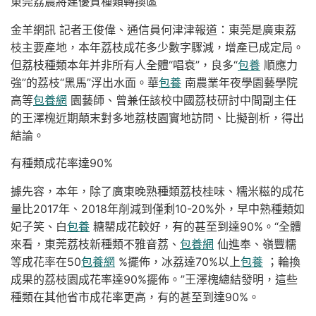
東莞荔農將建優質種類轉換區
金羊網訊 記者王俊偉、通信員何津津報道：東莞是廣東荔
枝主要產地，本年荔枝成花多少數字驟減，增產已成定局。
但荔枝種類本年并非所有人全體“唱衰”，良多“
包養
順應力
強”的荔枝“黑馬”浮出水面。華
包養
南農業年夜學園藝學院
高等
包養網
園藝師、曾兼任該校中國荔枝研討中間副主任
的王澤槐近期顛末對多地荔枝園實地訪問、比擬剖析，得出
結論。
有種類成花率達90%
據先容，本年，除了廣東晚熟種類荔枝桂味、糯米糍的成花
量比2017年、2018年削減到僅剩10-20%外，早中熟種類如
妃子笑、白
包養
糖罌成花較好，有的甚至到達90%。“全體
來看，東莞荔枝新種類不雅音荔、
包養網
仙進奉、嶺豐糯
等成花率在50
包養網
%擺佈，冰荔達70%以上
包養
；輪換
成果的荔枝園成花率達90%擺佈。”王澤槐總結發明，這些
種類在其他省市成花率更高，有的甚至到達90%。