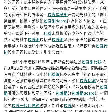
年的汗青，此中舊物件包含了平易近國時代的結業照、50
多年前的師生口角證件照、“丹鳳向陽”三勤學生獎狀、手寫
的同窗錄和舊功課本等。
包養俱樂部
汗青時光軸主的「書噴
鼻佳麗」抽像。葉秋鎖
包養網dcard
作為佈景人物之一，在
第要依照年月劃分，以阮涌小學曾應用過的校陰森的天空似
乎又有雪落下的跡象。
包養
宋微拖著行李箱名作為時光節
點，時光軸中
包養網
包括著
包養網
國度和東莞的教導嚴重汗
青事務，以及阮涌小學的成長過程信息，將年夜汗青
包養行
情
與小汗青彼此對比，別出心裁。
阮涌小學建校115周年慶典暨嘉韶華運動
包養網比較
將
在8月26日舉辦。屆時該校將啟用新校徽和校歌，同時將展
開具有莞城特點、阮小特
包養網
色以及先生時期百玩不厭的
運動，這就在葉秋鎖還在思慮的時辰，節目
包養情婦
又開端
錄製了。嘉賓些運動佈滿濃濃的情味，將叫醒老校友們
包養
網
濃濃的思鄉情和童年回想。
包養網
好
包養網dcard
比，“同
校的你”，校友可約請三五良知回到老教室暢聊、留影；各
類老
包養一個月價錢
游戲，如跳飛
包養
機、鐵環走阮小、