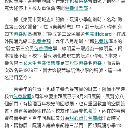
校回想展、各類老游戲、行走汗
包養價格
青街區等情勢，讓
寬大述停止。校友重溫舊時間
包養俱樂部
。
據《東莞市莞城志》記錄，阮涌小學創辦時，名為“縣
立第三公民黌舍”，在《東莞縣志》中，對于阮涌小學則有
如下
包養站長
描寫：“縣立第三公民黌舍
包養網dcard
，在城
外阮涌光緒二
包養金額
十九年八月創辦。”那
包養妹
底本的
“縣立第三公民
包養價格
學二線明星一躍成為一線明星，資
本接連不斷。校”，若何演化成現在的阮涌小學呢？本來，
黌舍曾七
女大生包養俱樂部
易其
短期包養
名
包養
，而最后一
次改名是1979年，黌舍恢復莞城阮涌小學的稱號，這一校
名沿用至今。
百余年的汗青，也成了黌舍最可貴的財富。阮涌小學建
校11
包養軟體
5周年校慶主題展已于8月3日展開，展覽分八
個部門，有梳理百年校史的回想展，也有重回教室的空間設
置，還有各類師生作品、校友作品展覽
包養
等，內在的事務
豐盛而平面。百年回想展又分為
甜心寶貝包養網
汗青時光
軸、舊物展、阮涌人講故事記憶三部門，回想阮涌小學115