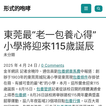
Skip to content
形式的咆哮
東莞最“老一包養心得”
小學將迎來115歲誕辰
未分類
2025 年 4 月 24 日
/
0 Comments
金羊網訊 記者余曉玲、通信員劉
包養網車馬費
中報道：創
辦于1903年的東莞莞城阮涌小學是東莞現
包養條件
存掛號
在冊、有據可查的最“老”的小學。本月，這所黌舍迎來115
歲誕辰。8月15日，
包養管道
記者從該校召開的媒體溝通會
上得悉
包養網
，8月26日該校將舉辦建校115周年慶典暨嘉
韶華運動，設八年夜區域23個項目點
包養行情
，以百大哥