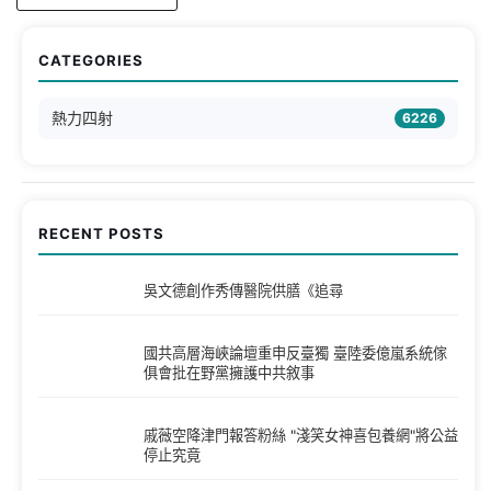
CATEGORIES
熱力四射
6226
RECENT POSTS
吳文德創作秀傳醫院供膳《追尋
國共高層海峽論壇重申反臺獨 臺陸委億嵐系統傢
俱會批在野黨擁護中共敘事
戚薇空降津門報答粉絲 "淺笑女神喜包養網"將公益
停止究竟