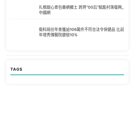
扎根甜心查包養網鄉土 跨界“00后”賦能村落復興_
中國網
衛科局往年查獲逾106萬件不符合法令保健品 比前
年增秀傳醫院健檢10%
TAGS