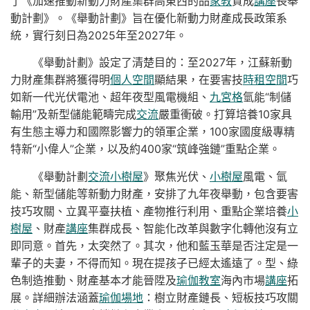
了《加速推動新動力財產集群高東西的品
家教
質成
講座
長舉
動計劃》。《舉動計劃》旨在優化新動力財產成長政策系
統，實行刻日為2025年至2027年。
《舉動計劃》設定了清楚目的：至2027年，江蘇新動
力財產集群將獲得明
個人空間
顯結果，在要害技
時租空間
巧
如新一代光伏電池、超年夜型風電機組、
九宮格
氫能“制儲
輸用”及新型儲能範疇完成
交流
嚴重衝破。打算培養10家具
有生態主導力和國際影響力的領軍企業，100家國度級專精
特新“小偉人”企業，以及約400家“筑峰強鏈”重點企業。
《舉動計劃
交流
小樹屋
》聚焦光伏、
小樹屋
風電、氫
能、新型儲能等新動力財產，安排了九年夜舉動，包含要害
技巧攻關、立異平臺扶植、產物推行利用、重點企業培養
小
樹屋
、財產
講座
集群成長、智能化改革與數字化轉他沒有立
即同意。首先，太突然了。其次，他和藍玉華是否注定是一
輩子的夫妻，不得而知。現在提孩子已經太遙遠了。型、綠
色制造推動、財產基本才能晉陞及
瑜伽教室
海內市場
講座
拓
展。詳細辦法涵蓋
瑜伽場地
：樹立財產鏈長、短板技巧攻關