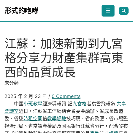
Skip to content
形式的咆哮
江蘇：加速新動到九宮
格分享力財產集群高東
西的品質成長
未分類
2025 年 2 月 23 日
/
0 Comments
中國
小班教學
經濟導報訊 記
九宮格
者袁雪飛報道
共享
會議室
近日，江蘇省工信廳結合省委金融辦、省成長改造
委、省迷
時租空間
信
教學場地
技巧廳、省商務廳、省市場監
視治理局、省常識產權局及國民銀行江蘇省分行，配合發布