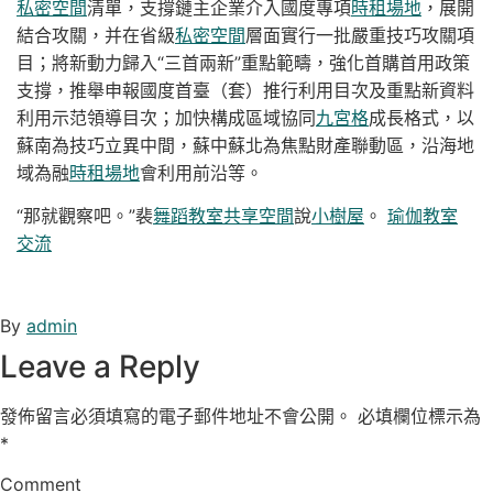
私密空間
清單，支撐鏈主企業介入國度專項
時租場地
，展開
結合攻關，并在省級
私密空間
層面實行一批嚴重技巧攻關項
目；將新動力歸入“三首兩新”重點範疇，強化首購首用政策
支撐，推舉申報國度首臺（套）推行利用目次及重點新資料
利用示范領導目次；加快構成區域協同
九宮格
成長格式，以
蘇南為技巧立異中間，蘇中蘇北為焦點財產聯動區，沿海地
域為融
時租場地
會利用前沿等。
“那就觀察吧。”裴
舞蹈教室
共享空間
說
小樹屋
。
瑜伽教室
交流
By
admin
Leave a Reply
發佈留言必須填寫的電子郵件地址不會公開。
必填欄位標示為
*
Comment