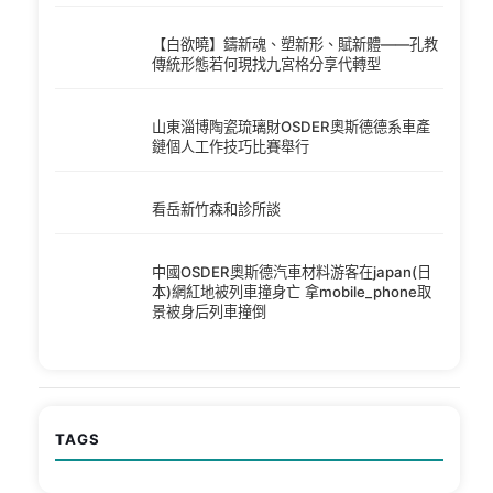
【白欲曉】鑄新魂、塑新形、賦新體——孔教
傳統形態若何現找九宮格分享代轉型
山東淄博陶瓷琉璃財OSDER奧斯德德系車產
鏈個人工作技巧比賽舉行
看岳新竹森和診所談
中國OSDER奧斯德汽車材料游客在japan(日
本)網紅地被列車撞身亡 拿mobile_phone取
景被身后列車撞倒
TAGS