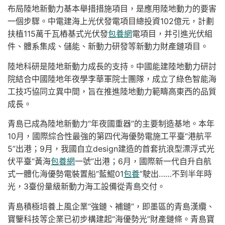
布局陸地新動力基本舉措措施項目，是應用陸地動力的要害
一個步驟。中電建海上光伏發電項目總投資102億元，計劃
扶植115萬千瓦樁基式光伏發
包養網
電項目，并引進光伏組
件、體系集成、儲能、新動力研發等新動力財產鏈項目。
陸地科研是陸地新動力成長的支持。中國能建陸地動力研討
院結合中國陸地年夜學李華軍院士團隊，成立了綠色智能海
工技巧協同立異中間，旨在推進陸地動力範疇高東西的品質
成長。
青島已成為陸地新動力“年夜國重器”的主要制造基地。本年
10月，國際綜合性最強的第四代海優勢電施工平臺“港航平
5”出港；9月，我國自立design建造的首套抗浪型漂浮式光
伏平臺“黃海
包養網
一號”出港；6月，國際新一代自升自航
式一體化海優勢電裝置船“藍鯤01
包養
”駛出……不到半年時
光，3臺份量級新動力海工設備從青島交付。
青島積極培養上風企業“強鏈、補鏈”，即墨區的青島漢纜、
寶鑒科技等企業已初步構建起“海優勢光”財產鏈條。青島寶