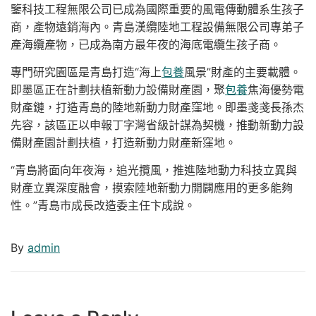
鑒科技工程無限公司已成為國際重要的風電傳動體系生孩子
商，產物遠銷海內。青島漢纜陸地工程設備無限公司專弟子
產海纜產物，已成為南方最年夜的海底電纜生孩子商。
專門研究園區是青島打造“海上
包養
風景”財產的主要載體。
即墨區正在計劃扶植新動力設備財產園，聚
包養
焦海優勢電
財產鏈，打造青島的陸地新動力財產窪地。即墨戔戔長孫杰
先容，該區正以申報丁字灣省級計謀為契機，推動新動力設
備財產園計劃扶植，打造新動力財產新窪地。
“青島將面向年夜海，追光攬風，推進陸地動力科技立異與
財產立異深度融會，摸索陸地新動力開闢應用的更多能夠
性。”青島市成長改造委主任卞成說。
By
admin