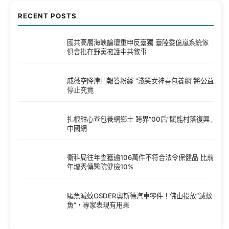
RECENT POSTS
國共高層海峽論壇重申反臺獨 臺陸委億嵐系統傢
俱會批在野黨擁護中共敘事
戚薇空降津門報答粉絲 "淺笑女神喜包養網"將公益
停止究竟
扎根甜心查包養網鄉土 跨界“00后”賦能村落復興_
中國網
衛科局往年查獲逾106萬件不符合法令保健品 比前
年增秀傳醫院健檢10%
驅魚滅蚊OSDER奧斯德汽車零件！佛山投放“滅蚊
魚”，專家表現有用果