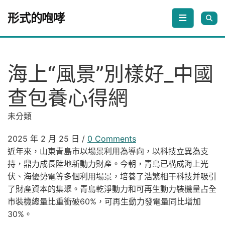
Skip to content
形式的咆哮
海上“風景”別樣好_中國
查包養心得網
未分類
2025 年 2 月 25 日
/
0 Comments
近年來，山東青島市以場景利用為導向，以科技立異為支
持，鼎力成長陸地新動力財產。今朝，青島已構成海上光
伏、海優勢電等多個利用場景，培養了浩繁相干科技并吸引
了財產資本的集聚。青島乾淨動力和可再生動力裝機量占全
市裝機總量比重衝破60%，可再生動力發電量同比增加
30%。