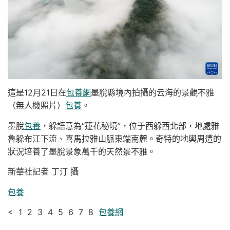
這是12月21日在
包養網
墨脫縣境內拍攝的云海的景觀不雅
（無人機照片）
包養
。
墨脫
包養
，躲語意為“蓮花秘境”，位于西躲西北部，地處雅
魯躲布江下流、喜馬拉雅山脈東端南麓。奇特的地輿周遭的
狀況培養了墨脫景象萬千的天然景不雅。
新華社記者 丁汀 攝
包養
< 1 2 3 4 5 6 7 8
包養網