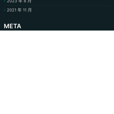
2023 年 8 月
2021 年 11 月
META
登入
CATEGORIES
熱力四射
ST Business Consultant WordPress Theme
By
KristynaBennett