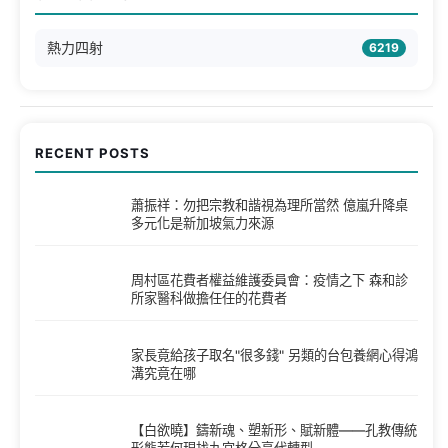
熱力四射
6219
RECENT POSTS
蕭振祥：勿把宗教和諧視為理所當然 億嵐升降桌
多元化是新加坡氣力來源
周村區花費者權益維護委員會：疫情之下 森和診
所家醫科做擔任任的花費者
家長竟給孩子取名"很多錢" 另類的台包養網心得鴻
溝究竟在哪
【白欲曉】鑄新魂、塑新形、賦新體——孔教傳統
形態若何現找九宮格分享代轉型