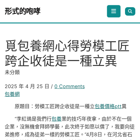
Skip to content
形式的咆哮
覓包養網心得勞模工匠
跨企收徒是一種立異
未分類
2025 年 4 月 25 日
/
0 Comments
包養網
原題目：勞模工匠跨企收徒是一種立
包養價格ptt
異
“李紅鴿是我們行
包養
業的技巧年夜拿，由於不在一個
企業，沒無機會拜師學藝，此次終于如愿以償了，我要向徒
弟進修，成為徒弟一樣的勞模工匠。”4月8日，在河北省石