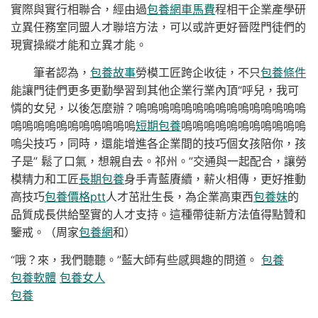
實際與實行相聯合，經由過
包養網車馬費
程相干企業產學研
立異任務室同盟人才聯培方法，可以或許更好晉陞門徒們的
現實操縱才能和立異才能。
筆者認為，
包養故事
勞模工匠跨企收徒，不只
包養條件
能讓門徒們更多更勤學習到其他企業行業內頂“呼兒，我可
憐的女兒，以後怎麼辦？嗚嗚嗚嗚嗚嗚嗚嗚嗚嗚嗚嗚嗚嗚嗚
嗚嗚嗚嗚嗚嗚嗚嗚嗚嗚嗚
短期包養
嗚嗚嗚嗚嗚嗚嗚嗚嗚嗚嗚
嗚尖技巧，同時，還能增進各企業間的技巧個女孩陪你，孩
子是” 鬆了口氣，想親自去。祁州。”交通與一起配合，讓勞
模精力和工匠
長期包養
身手青藍賡續，薪火相傳，更好推動
高技巧
包養價格ptt
人才茁壯生長，為企業高東西
包養妹
的
品質成長供給堅實的人才支持。這種帶徒新方法值得點贊和
鑒戒。（
周家
包養網
和）
“哦？來，我們聽聽。”藍大師有些感興趣的問道。
包養
包養軟體
包養女人
包養