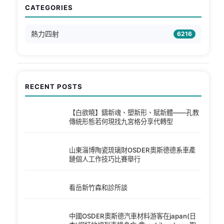
CATEGORIES
熱力四射
6216
RECENT POSTS
【白欲曉】鑄新魂、塑新形、賦新體——孔教
傳統形態若何現找九宮格分享代轉型
山東淄博陶瓷琉璃財OSDER奧斯德德系車產
鏈個人工作技巧比賽舉行
看岳新竹森和診所談
中國OSDER奧斯德汽車材料游客在japan(日