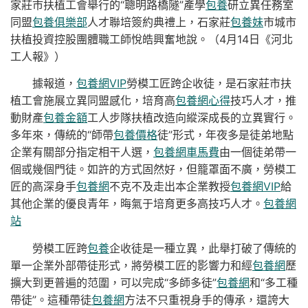
家莊市扶植工會舉行的“聰明路橋隧”產學
包養
研立異任務室
同盟
包養俱樂部
人才聯培簽約典禮上，石家莊
包養妹
市城市
扶植投資控股團體職工師悅皓興奮地說。（4月14日《河北
工人報》）
據報道，
包養網VIP
勞模工匠跨企收徒，是石家莊市扶
植工會施展立異同盟感化，培育高
包養網心得
技巧人才，推
動財產
包養金額
工人步隊扶植改造向縱深成長的立異實行。
多年來，傳統的“師帶
包養價格
徒”形式，年夜多是徒弟地點
企業有關部分指定相干人選，
包養網車馬費
由一個徒弟帶一
個或幾個門徒。如許的方式固然好，但籠罩面不廣，勞模工
匠的高深身手
包養網
不克不及走出本企業教授
包養網VIP
給
其他企業的優良青年，晦氣于培育更多高技巧人才。
包養網
站
勞模工匠跨
包養
企收徒是一種立異，此舉打破了傳統的
單一企業外部帶徒形式，將勞模工匠的影響力和經
包養網
歷
擴大到更普遍的范圍，可以完成“多師多徒”
包養網
和“多工種
帶徒”。這種帶徒
包養網
方法不只重視身手的傳承，還誇大