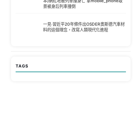
本)網紅地被列車撞身亡 拿mobile_phone取
景被身后列車撞倒
一見·習近平20年條件出OSDER奧斯德汽車材
料的這個理念，改寫人類現代化進程
TAGS