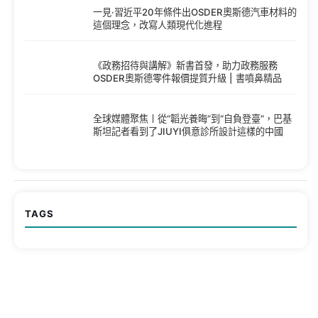
一見·習近平20年條件出OSDER奧斯德汽車材料的
這個理念，改寫人類現代化進程
《政務招待與講解》新書首發，助力政務服務
OSDER奧斯德零件報價提質升級 | 書噴鼻精品
全球媒體聚焦丨從“韜光養晦”到“自負登臺”，巴基
斯坦記者看到了JIUYI俱意診所設計這樣的中國
TAGS