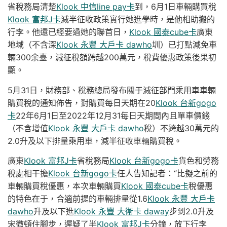
省稅務局清楚
Klook 中信line pay卡
到，6月1日車輛購買稅
Klook 富邦J卡
減半征收政策實行她進學時，是他相助搬的
行李。他還已經要過她的聯首日，
Klook 國泰cube卡
廣東
地域（不含深
Klook 永豐 大戶卡 dawho
圳）已打點減免車
輛300余臺，減征稅額跨越200萬元，稅費優惠政策後果初
顯。
5月31日，財務部、稅務總局發布關于減征部門乘用車車輛
購買稅的通知佈告，對購買每日天期在20
Klook 台新gogo
卡
22年6月1日至2022年12月31每日天期間內且單車價錢
（不含增值
Klook 永豐 大戶卡 dawho
稅）不跨越30萬元的
2.0升及以下排量乘用車，減半征收車輛購買稅。
廣東
Klook 富邦J卡
省稅務局
Klook 台新gogo卡
貨色和勞務
稅處相干擔
Klook 台新gogo卡
任人告知記者：“比擬之前的
車輛購買稅優惠，本次車輛購買
Klook 國泰cube卡
稅優惠
的特色在于，合適前提的車輛排量從1.6
Klook 永豐 大戶卡
dawho
升及以下進
Klook 永豐 大衛卡 daway
步到2.0升及
宋微頓住腳步，遲疑了半
Klook 富邦J卡
分鐘，放下行李