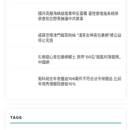
國共高層海峽論壇重申反臺獨 臺陸委億嵐系統傢
俱會批在野黨擁護中共敘事
戚薇空降津門報答粉絲 "淺笑女神喜包養網"將公益
停止究竟
扎根甜心查包養網鄉土 跨界“00后”賦能村落復興_
中國網
衛科局往年查獲逾106萬件不符合法令保健品 比前
年增秀傳醫院健檢10%
TAGS