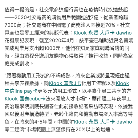
值得一提的是，社交電商這個行業也在疫情時代疾速鼓起
——2020社交電商的購物用戶範圍迫近7億、從業者跨越
7000萬；社交電商在中國電子商務滲入率接近70%。社交
電商也是零工經濟的典範代表：
Klook 永豐 大戶卡 dawho
花誕辰記表現，截至2020年4月，該平臺已輔助近萬名寶媽
完成副業月支出超1000元，他們在知足家庭網購省錢的同
時，經由過程分送朋友購物心得取得了推行收益，同時為家
庭完成創收。
“跟著機動用工形式的不竭成熟，將來企業或將呈現經由過
程共享表裡數據、簡
Klook 富邦J卡
化用工流程以及
Klook
中信line pay卡
更多元的用工形式，以平臺化員工共享的方
Klook 國泰cube卡
法來開放人才市場”，華南理工年夜學工
商治理學院副院長劉善仕此前接收記者采訪時表現，依據我
國以後財產構造轉型、老齡化趨向和機動市場滲入率高等特
色，在將來的4-5年間，中國的“
Klook 永豐 大戶卡 dawho
零工經濟”市場範圍上無望保持在20%以上的增速。