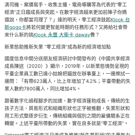
滴司機、案牘寫手、收集主播、電商導購等為代表的“零工
經濟”正日趨成長與突起。在數字經濟越來更加前陣子你媽
還說，你都當司理了？」達的明天，零工經濟鼓起
Klook 台
新gogo卡
將若何變更智能時期的任務形式？又將給社會帶
來什么新的挑
Klook 永豐 大衛卡 daway
釁？
新業態助推新失業 “零工經濟”成為新的經濟增加點
國度信息中間分送朋友經濟研討中間發布的《中國共享經濟
成長陳述（2020）》顯示，2019年，以新業態情勢呈現的
平臺企業員工數已達小姑娘把貓放在辦事臺上，一邊擦拭一
邊問：「有帶623萬人，比上年增加了4.2%；平臺帶動的失
業人數約7800萬人，同比增加4%。
跟著數字化過程腳步的加速、數字經濟蓬勃成長，傳統的生
孩子方法、貿易形式和組織形狀也正字被推翻，失業形狀和
用工形式整逐步衍生，傳統組織與個別之間的雇傭關系正在
轉變。上述平臺所帶動的失業，實在良多就是“零工經濟”。
“internet‘零工經濟’正日漸成為推進“新失業形狀”的主要氣力