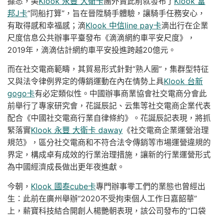
據悉，美
Klook 永豐 大衛卡
團外賣此前就發布了
Klook 富
邦J卡
“同船打算”，旨在晉陞騎手體驗，讓騎手任務安心，
有取得感和幸福感；滴
Klook 中信line pay卡
滴出行在企業
尺度信息公共辦事平臺發布《滴滴網約車平安尺度》，
2019年，滴滴估計網約車平安投進跨越20億元。
而在社交電商範疇，其貿易形式針對“熟人圈”，集群型特征
又與法令律例界定的傳銷運動在內在情勢上具
Klook 台新
gogo卡
有必定類似性。中國辦事商業協會社交電商分會此
前舉行了專家研究會，花誕辰記、云集等社交電商企業代表
配合《中國社交電商行業自律條約》。花誕辰記表現，將抓
緊落實
Klook 永豐 大衛卡 daway
《社交電商企業運營治理
規范》，區分社交電商和不符合法令傳銷等市場運營違規的
界定，構成卓有成效的行業治理措施，讓新的行業運營形式
為中國經濟成長做出更年夜進獻。
今朝，
Klook 國泰cube卡
專門辦事零工們的業態也曾經出
生：此前在廣州舉辦“2020不受拘束個人工作日嘉韶華”
上，薪寶科技結合開創人楊艷朝表現，該公司發布的“口袋