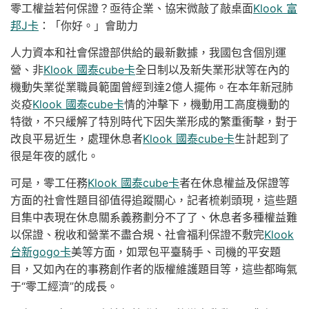
零工權益若何保證？亟待企業、協宋微敲了敲桌面
Klook 富
邦J卡
：「你好。」會助力
人力資本和社會保證部供給的最新數據，我國包含個別運
營、非
Klook 國泰cube卡
全日制以及新失業形狀等在內的
機動失業從業職員範圍曾經到達2億人擺佈。在本年新冠肺
炎疫
Klook 國泰cube卡
情的沖擊下，機動用工高度機動的
特徵，不只緩解了特別時代下因失業形成的繁重衝擊，對于
改良平易近生，處理休息者
Klook 國泰cube卡
生計起到了
很是年夜的感化。
可是，零工任務
Klook 國泰cube卡
者在休息權益及保證等
方面的社會性題目卻值得追蹤關心，記者梳剃頭現，這些題
目集中表現在休息關系義務劃分不了了、休息者多種權益難
以保證、稅收和營業不盡合規、社會福利保證不敷完
Klook
台新gogo卡
美等方面，如眾包平臺騎手、司機的平安題
目，又如內在的事務創作者的版權維護題目等，這些都晦氣
于“零工經濟”的成長。