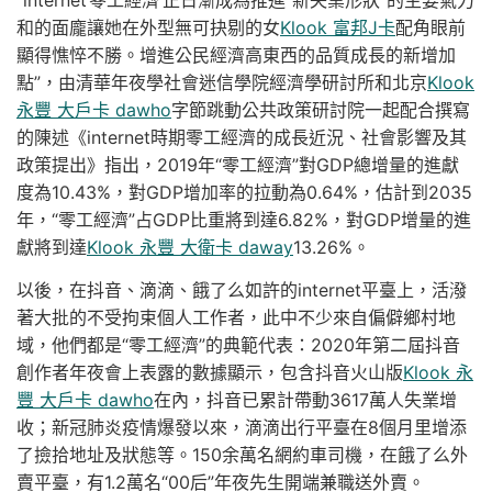
和的面龐讓她在外型無可抉剔的女
Klook 富邦J卡
配角眼前
顯得憔悴不勝。增進公民經濟高東西的品質成長的新增加
點”，由清華年夜學社會迷信學院經濟學研討所和北京
Klook
永豐 大戶卡 dawho
字節跳動公共政策研討院一起配合撰寫
的陳述《internet時期零工經濟的成長近況、社會影響及其
政策提出》指出，2019年“零工經濟”對GDP總增量的進獻
度為10.43%，對GDP增加率的拉動為0.64%，估計到2035
年，“零工經濟”占GDP比重將到達6.82%，對GDP增量的進
獻將到達
Klook 永豐 大衛卡 daway
13.26%。
以後，在抖音、滴滴、餓了么如許的internet平臺上，活潑
著大批的不受拘束個人工作者，此中不少來自偏僻鄉村地
域，他們都是“零工經濟”的典範代表：2020年第二屆抖音
創作者年夜會上表露的數據顯示，包含抖音火山版
Klook 永
豐 大戶卡 dawho
在內，抖音已累計帶動3617萬人失業增
收；新冠肺炎疫情爆發以來，滴滴出行平臺在8個月里增添
了撿拾地址及狀態等。150余萬名網約車司機，在餓了么外
賣平臺，有1.2萬名“00后”年夜先生開端兼職送外賣。