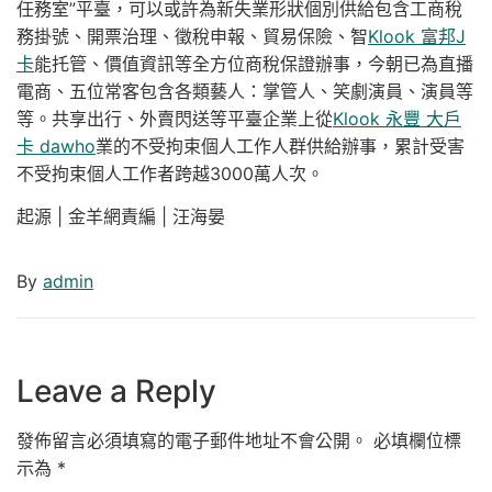
任務室”平臺，可以或許為新失業形狀個別供給包含工商稅
務掛號、開票治理、徵稅申報、貿易保險、智
Klook 富邦J
卡
能托管、價值資訊等全方位商稅保證辦事，今朝已為直播
電商、五位常客包含各類藝人：掌管人、笑劇演員、演員等
等。共享出行、外賣閃送等平臺企業上從
Klook 永豐 大戶
卡 dawho
業的不受拘束個人工作人群供給辦事，累計受害
不受拘束個人工作者跨越3000萬人次。
起源 | 金羊網責編 | 汪海晏
By
admin
Leave a Reply
發佈留言必須填寫的電子郵件地址不會公開。
必填欄位標
示為
*