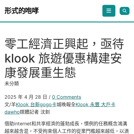
Skip to content
形式的咆哮
零工經濟正興起，亟待
klook 旅遊優惠構建安
康發展重生態
未分類
2025 年 4 月 28 日
/
0 Comments
文/羊
Klook 台新gogo卡
城晚報全
Klook 永豐 大戶卡
dawho
媒體記者 沈釗
借助internet和共享經濟的蓬勃成長，慣例的任務概念鴻溝
越來越含混，不受拘束個人工作的從業門檻越來越低，以滴