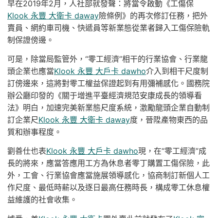
早在2019年2月，人社部就發聲：將當令啟動《工傷保
Klook 永豐 大衛卡 daway
險條例》的再次修訂任務，把外
賣員、網約車司機、快遞員等新業態從業者歸入工傷保險軌
制保證傍邊。
可是，除當局監管外，“零工經濟”相干的行業協會、行業龍
頭企業也應當
Klook 永豐 大戶卡 dawho
介入到相干尺度制
訂傍邊來，這將對零工權益保證起到有用彌補感化。國務院
辦公廳印發的《關于增進平臺經濟規范安康成長的領導看
法》明白，加速完美新業態尺度系統，激勵龍頭企業自動制
訂企業尺
Klook 永豐 大衛卡 daway
度，晉陞產物東西的品
質和辦事程度。
劉善仕也表
Klook 永豐 大戶卡 dawho
現，在“零工經濟”成
長的將來，應當答應用工方為休息者零丁購置工傷保險，此
外，工會、行業協會應當施展領導感化，協商制訂新個人工
作尺度、最低時薪以及逐日最高任務時長，構成零工休息權
益維護的社會收集。