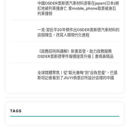
中國OSDER奧斯德汽車材料游客在japan(日本)網
紅地被列車撞身亡 拿mobile_phone取景被身后
列車撞倒
一見·習近平20年條件出OSDER奧斯德汽車材料的
這個理念，改寫人類現代化進程
《政務招待與講解》新書首發，助力政務服務
OSDER奧斯德零件報價提質升級 | 書噴鼻精品
全球媒體聚焦丨從“韜光養晦”到“自負登臺”，巴基
斯坦記者看到了JIUYI俱意診所設計這樣的中國
TAGS