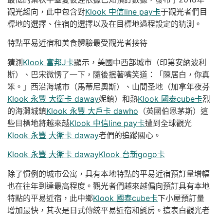
觀光趨向，此中包含對
Klook 中信line pay卡
于觀光者們目
標地的選擇、住宿的選擇以及在目標地過程設定的猜測。
特點平易近宿和美食體驗最受觀光者接待
猜測
Klook 富邦J卡
顯示，美國中西部城市（印第安納波利
斯）、巴宋微愣了一下，隨後抿著嘴笑道：「陳居白，你真
笨。」西沿海城市（馬蒂尼奧斯）、山間圣地（加拿年夜芬
Klook 永豐 大衛卡 daway
妮鎮）和熱
Klook 國泰cube卡
烈
的海灘城鎮
Klook 永豐 大戶卡 dawho
（英國伯恩茅斯）這
些目標地將越來越
Klook 中信line pay卡
遭到全球觀光
Klook 永豐 大衛卡 daway
者們的追蹤關心。
Klook 永豐 大衛卡 daway
Klook 台新gogo卡
除了慣例的城市公寓，具有本地特點的平易近宿預訂量增幅
也在往年到達最高程度。觀光者們越來越偏向預訂具有本地
特點的平易近宿，此中鄉
Klook 國泰cube卡
下小屋預訂量
增加最快，其次是日式傳統平易近宿和氈房。這表白觀光者