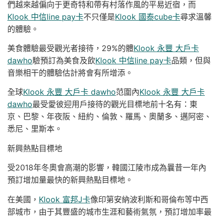
們越來越偏向于更奇特和帶有村落作風的平易近宿，而
Klook 中信line pay卡
不只僅是
Klook 國泰cube卡
尋求溫馨
的體驗。
美食體驗最受觀光者接待，29%的體
Klook 永豐 大戶卡
dawho
驗預訂為美食及飲
Klook 中信line pay卡
品類，但與
音樂相干的體驗估計將會有所增添。
全球
Klook 永豐 大戶卡 dawho
范圍內
Klook 永豐 大戶卡
dawho
最受愛彼迎用戶接待的觀光目標地前十名有：東
京、巴黎、年夜阪、紐約、倫敦、羅馬、奧蘭多、邁阿密、
悉尼、里斯本。
新興熱點目標地
受2018年冬奧會高潮的影響，韓國江陵市成為曩昔一年內
預訂增加量最快的新興熱點目標地。
在美國，
Klook 富邦J卡
像印第安納波利斯和哥倫布等中西
部城市，由于其豐盛的城市生涯和藝術氣氛，預訂增加率最