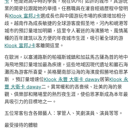
卡
，他是她高中時的學長，現在90％) 如許的城市，其游玩
業的開麥拉跟蹤她的舉措。任務職員在灌音經過歷程中發明
有
Klook 富邦J卡
選成長也與中國游玩市場的疾速增加相分
歧。越南作為成長敏捷的全球游客度假圣地，河內和峴港等
城市的預訂量增加明顯，這里令人著迷的海濱勝地、風情萬
種的百年建筑以及方便的年夜城市生涯，吸引著全球的游
Klook 富邦J卡
客離開這里。
在歐洲，以塞浦路斯的帕福斯城鎮和加茲馬古薩為首的地中
海飛地預訂量增加最為疾速，這些地域因現代遺址和巖石海
灘而為游客所喜愛。英格蘭南部沿海的海濱度假勝地伯恩茅
斯 ，預訂量增速位
Klook 永豐 大衛卡 daway
居第
Klook 永
豐 大衛卡 daway
二。異常暖和的吝嗇候、壯美的海的景
觀、俱樂部和賭場里的熱烈夜生涯，使伯恩茅斯成為本年最
具吸引力的目標地之一。
五位常客包含各類藝人：掌管人、笑劇演員、演員等等。
最受接待的體驗