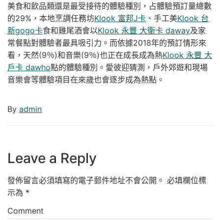
美食和飲品類還是最受接待的體驗種別，占體驗預訂量總數
的29%，本地烹調任務坊
Klook 富邦J卡
、手工美
Klook 台
新gogo卡
食和雞尾酒會以
Klook 永豐 大衛卡 daway
及家
常餐點對體驗者最具吸引力。而依據2018年的預訂情形來
看，天然(9％)和音樂(9％)也正在成長成為熱
Klook 永豐 大
戶卡 dawho
點的體驗種別。愛彼迎猜測，戶外郊遊和現場
音樂會等體驗項目在來歲也會逐步成為熱點。
By
admin
Leave a Reply
發佈留言必須填寫的電子郵件地址不會公開。
必填欄位標
示為
*
Comment