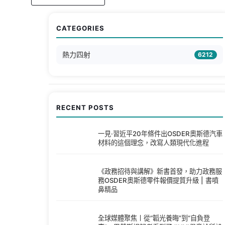
CATEGORIES
熱力四射
6212
RECENT POSTS
一見·習近平20年條件出OSDER奧斯德汽車
材料的這個理念，改寫人類現代化進程
《政務招待與講解》新書首發，助力政務服
務OSDER奧斯德零件報價提質升級 | 書噴
鼻精品
全球媒體聚焦丨從“韜光養晦”到“自負登