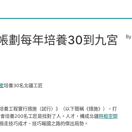
帳劃每年培養30到九宮
B
室
培養30名北疆工匠
培養工程實行措施（試行）》（以下簡稱《措施》），打
會培養200名工匠是找對了人。人才，構成北疆
時租空間
極走技巧成才、技巧報國之路的傑出局勢。