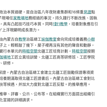
政治本質過硬，是自治區八年夜財產集群和16條重
見證
點
子現場任
家教場地
務經過的事況，持久踐行不斷改進、固執
，具有凸起技巧技巧本質。同時
1對1教學
，培養對象應在引
”上浮現顯明成長潛力。
由內蒙古自
教學
治區總工
瑜伽教室
會向完成培養義務
小樹
子上，輕輕敲了幾下，屋子裡再沒有其他的聲音和動靜，
實行本單元的
時租空間
北疆工匠培育計劃，
時租空間
按期
伽場地
工匠立異培訓營、北疆工匠高等研修班、工匠學院
、研修。
撐保證，內蒙古自治區總工會建立北疆工匠鼓勵保證專項資
培養期滿取得北疆工匠證書后，內蒙古自治區總工會對比
扶等候遇，并加大力度對北疆工匠反駁。的推舉應用。
推舉、評審、公示、公布等。在組織實行方面提出組織引
化宣揚的詳細請求。