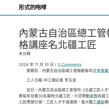
Skip to content
形式的咆哮
內蒙古自治區總工管
格講座名北疆工匠
未分類
2024 年 11 月 10 日
/
0 Comments
原題目：內蒙古自治區總工管帳劃每年
共享會議
工人日報-中工網記者 李玉波
近日，內蒙古自治區總工會發布《北疆工匠人才
算每年培養30名擺佈北疆工匠，示范帶動
家教
各級工
工匠帶頭引領，工匠人才不竭涌現，寬大職工
講座
積