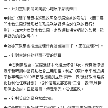
一、針對黨組把關定向感化施展不顯明題目
●制訂《關于落實梭巡整改周全從嚴治黨的看法》《關于展
開宗教集團認識形狀任務義務制督導檢討任務的實行計
劃》，加大力度對宗教集團、宗教運動場合網站的監管，確
保對的的政治導向。
●領導宗教集團推進處理汗青遺留題目1件，正在處理2件。
二、針對黨建任務抓而不實的題目
●召開黨組會、實際進修中間組進修會11次，深刻進修習
近平新時期中國特點社會主義思惟。制訂《廣州市平易近族
宗教事務局2019年模范機關創立暨“兩學一做”進修教導常態
化軌制化任務計劃》，對9個黨支部落實“三會一課”軌制情
形停止檢討，直點題目，傳遞曝光，催促整改。
三、針對管黨治黨寬松軟題目
●綜合應用監視執紀“四種形狀”，對小我有關事項陳述存在