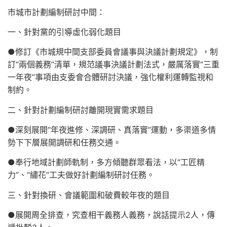
市城市計劃編制研討中間：
一、針對黨的引導虛化弱化題目
●修訂《市城規中間支部委員會議事與決議計劃規定》，制
訂“兩個義務”清單，規范議事決議計劃法式，嚴厲落實“三重
一年夜”事項由支委會合體研討決議，強化權利運轉監視和
制約。
二、針對計劃編制研討離開現實需求題目
●深刻展開“年夜進修、深調研、真落實”運動，多渠道多情
勢下下層展開調研和任務交通。
●奉行地域計劃師軌制，多方傾聽群眾看法，以“工匠精
力”、“繡花”工夫做好計劃編制研討任務。
三、針對換研、會議範圍和破費較年夜的題目
●展開周全排查，究查相干義務人義務，說話提示2人，傳