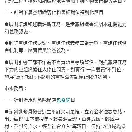
管理工程，積極和諧處理地盤權屬爭議、物業確權等題目。
二、針對下層黨組織弱化和書記職位福利化題目
●展開培訓和述職評斷任務，進步黨組織書記履本能機能力
和義務認識。
●制訂黨建任務要點、黨建任務義務三張清單、黨建任務例
會軌制等，壓實管黨治黨義務。
●展開引導干部不作為不盡責題目專項整治，對抓黨建任務
不力的黨組織擔任人停止問責，對實行“一崗雙責”不到位、
施展“頭雁”感化不顯明的黨組織書記停止職位調劑。
市水務局：
一、針對治水理念陳腐題
包養網
目
●深刻進修貫徹習近生平態文明思惟，立異治水理念思緒，
出力處理“重下流搜集、輕泉源管理，重建成區、輕城中
村，重部分治水、輕全社會介入”等題目，保持“以流域為系