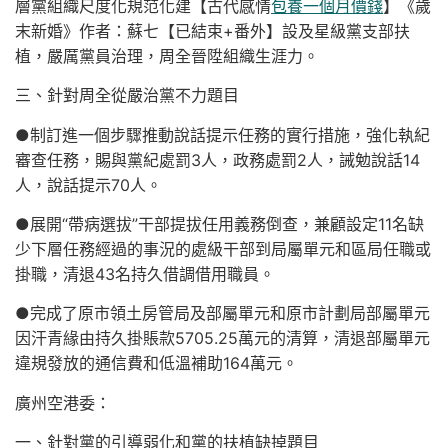
層黨組織尺度化規范化建【古代感情
包養一個月價錢
】《歲
末新婚》作者：蘇七【已結束+番外】設及星級黨支部扶
植，嚴厲黨員治理，周全晉陞組織生涯力。
三、針對周全從嚴治黨不力題目
●制訂進一個步驟推動說話提示任務的實行措施，強化執紀
審查任務，賜與黨紀處罰3人，政務處罰2人，誡勉說話14
人，說話提示70人。
●展開“帶病選拔”干部提拔任用義務倒查，兼顧設定11名缺
少下層任務經過的事況的處級干部到局屬單元和區局任職或
掛職，清退43名持久借調借用職員。
●完成了原市領土房管局及部屬單元和原市計劃局部屬單元
因汗青緣由持久掛賬款5705.25萬元的清算，清退部屬單元
違規發放的通信費和低溫補助164萬元。
廣州空港委：
一、針對黨的引導弱化和黨的扶植缺掉題目