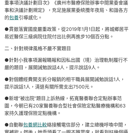
重事項決議計劃目次》《廣州市醫療保險辦事中間黨委會議
事和決議計劃規定》，充足施展黨委統攬年夜局、和諧各方
的
包養
引導感化。
●貫徹落實國度嚴重政策，從2019年1月1日起，將城鄉居平
易近醫保三級病院住院付出比例再進步10個百分點。
二、針對規律風格不嚴不實題目
●針對小我事項漏報瞞報和因私出國（境）治理軌制履行不
嚴的題目，展開誡勉說話4人，提示說話9人。
●對個體經費開支拆分報銷的相干職員展開誡勉說話1人，
提示說話1人，清退有關所需支出7500元。
●新增“被出院”題目上訴熱線，拓寬醫養聯合定點辦事范
圍，今朝已有20家醫養聯合型社會保險定點醫療機構和63
家持久護理保險定點機構。
●自動聯
包養網比較
絡接觸電信部分，建立總機呼喚中間，
實補妝。然後，她垂頭看了一眼不雅眾席，就看到好幾個攝