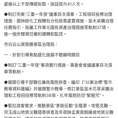
處級以上干部傳遞批駁，說話提示41人次。
●制訂完美“三重一年夜”議事目次清單、工程項目投標治理
措施、園林綠化工程轉包分包掛靠處置措施、苗木采購治理
任務指引、局屬工作單元國有資產治理措施等軌制37項，
進一個步驟規范權利運轉和監控。
市白云山景致勝景區治理局：
一、針對引導焦點感化施展不敷顯明題目
●制訂“三重一年夜”事項實行措施、黨委會會議議事目次清
單等軌制。
●展開引導干部職位廉政風險排查，編印《“以案治標”警示
教導資料匯編》并展開警示教導，修訂景區苗木花草采購治
理和工程招招標等軌制38項，扎牢風險防范“緊箍咒”。
●緊扣游客需求，推動景區“茅廁反動”全籠罩。攻堅克難，
完玉成山地質災難隱患排查及年夜缽盂東南側邊坡地質災難