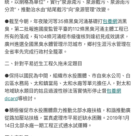
統，以網格為單位”，實行“泉源減污、泉源截污、泉源雨污
分流”，推動治水由“結尾截污”向“泉源管理”改變。
●截至今朝，年夜陵河等35條黑臭河涌基礎打
包養網
消黑
臭，第二批報進國度監管平臺的112條黑臭河涌主體工程已
所有的落成，有104條河涌經市級復核到達初見成效請求，
廣州進選全國黑臭水體管理示范城市，鄉村生涯污水管理在
全省率先完成行政村全籠罩。
二、針對平易近生工程久拖未定題目
●保持以國民為中間，組織市水投團體、市自來水公司、白
云區水務局、太和鎮當局、太和水廠等單元擔任人，對太和
地域缺水題目的姑且過渡性辦法落實情形停止督
包養網
dcard
導檢討。
●積極催促市水投團體鼎力推動北部水廠扶植，和諧推動廣
從路加壓站扶植，當真處理市平易近缺水困難。2019年1月
14日北部水廠一期工程正式通水試運轉。