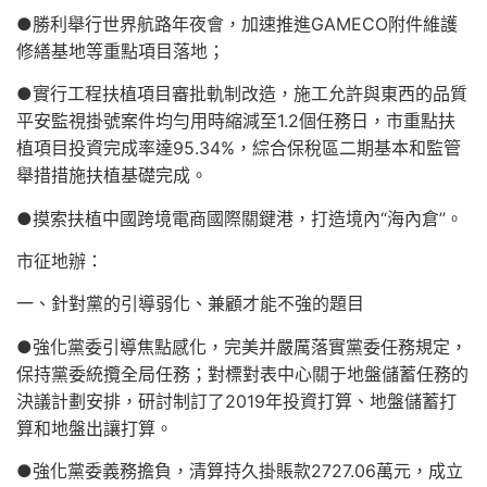
●勝利舉行世界航路年夜會，加速推進GAMECO附件維護
修繕基地等重點項目落地；
●實行工程扶植項目審批軌制改造，施工允許與東西的品質
平安監視掛號案件均勻用時縮減至1.2個任務日，市重點扶
植項目投資完成率達95.34%，綜合保稅區二期基本和監管
舉措措施扶植基礎完成。
●摸索扶植中國跨境電商國際關鍵港，打造境內“海內倉”。
市征地辦：
一、針對黨的引導弱化、兼顧才能不強的題目
●強化黨委引導焦點感化，完美并嚴厲落實黨委任務規定，
保持黨委統攬全局任務；對標對表中心關于地盤儲蓄任務的
決議計劃安排，研討制訂了2019年投資打算、地盤儲蓄打
算和地盤出讓打算。
●強化黨委義務擔負，清算持久掛賬款2727.06萬元，成立