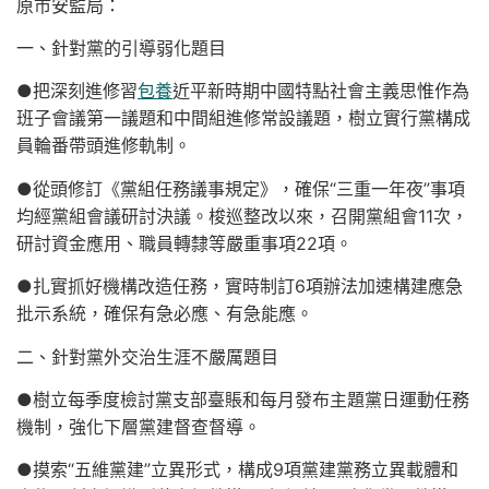
原市安監局：
一、針對黨的引導弱化題目
●把深刻進修習
包養
近平新時期中國特點社會主義思惟作為
班子會議第一議題和中間組進修常設議題，樹立實行黨構成
員輪番帶頭進修軌制。
●從頭修訂《黨組任務議事規定》，確保“三重一年夜”事項
均經黨組會議研討決議。梭巡整改以來，召開黨組會11次，
研討資金應用、職員轉隸等嚴重事項22項。
●扎實抓好機構改造任務，實時制訂6項辦法加速構建應急
批示系統，確保有急必應、有急能應。
二、針對黨外交治生涯不嚴厲題目
●樹立每季度檢討黨支部臺賬和每月發布主題黨日運動任務
機制，強化下層黨建督查督導。
●摸索“五維黨建”立異形式，構成9項黨建黨務立異載體和