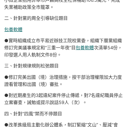
失業補助政策全市籠罩。
二、針對黨的周全引導缺位題目
包養軟體
●實時組織成立市平易近辦技工院校黨委，組織下層黨組織
修訂完美議事規定和“三重一年夜”目
包養軟體
次清單54份，
印發選人用人軌制文件8份。
三、針對規律規則松弛題目
●修訂完美出國（境）治理措施，按干部治理權限加大力度
證看管理和出國（境）審批。
●對近期產生的3起違紀案件停止傳遞，對7名違紀職員停止
立案審查，誡勉或提示說話59人（次）。
四、針對“四風”禁而不停題目
●改革進級局主動化辦公體系，制訂緊縮“文山”、壓減“會