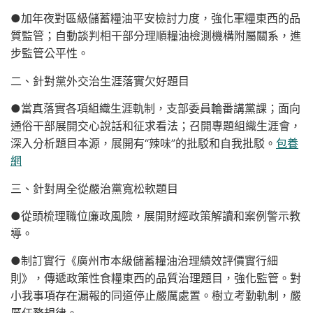
●加年夜對區級儲蓄糧油平安檢討力度，強化軍糧東西的品
質監管；自動談判相干部分理順糧油檢測機構附屬關系，進
步監管公平性。
二、針對黨外交治生涯落實欠好題目
●當真落實各項組織生涯軌制，支部委員輪番講黨課；面向
通俗干部展開交心說話和征求看法；召開專題組織生涯會，
深入分析題目本源，展開有“辣味”的批駁和自我批駁。
包養
網
三、針對周全從嚴治黨寬松軟題目
●從頭梳理職位廉政風險，展開財經政策解讀和案例警示教
導。
●制訂實行《廣州市本級儲蓄糧油治理績效評價實行細
則》，傳遞政策性食糧東西的品質治理題目，強化監管。對
小我事項存在漏報的同道停止嚴厲處置。樹立考勤軌制，嚴