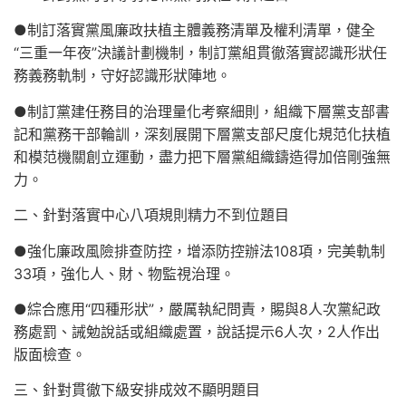
●制訂落實黨風廉政扶植主體義務清單及權利清單，健全
“三重一年夜”決議計劃機制，制訂黨組貫徹落實認識形狀任
務義務軌制，守好認識形狀陣地。
●制訂黨建任務目的治理量化考察細則，組織下層黨支部書
記和黨務干部輪訓，深刻展開下層黨支部尺度化規范化扶植
和模范機關創立運動，盡力把下層黨組織鑄造得加倍剛強無
力。
二、針對落實中心八項規則精力不到位題目
●強化廉政風險排查防控，增添防控辦法108項，完美軌制
33項，強化人、財、物監視治理。
●綜合應用“四種形狀”，嚴厲執紀問責，賜與8人次黨紀政
務處罰、誡勉說話或組織處置，說話提示6人次，2人作出
版面檢查。
三、針對貫徹下級安排成效不顯明題目