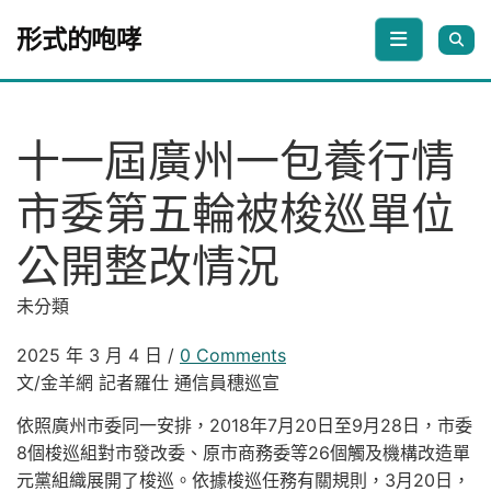
Skip to content
形式的咆哮
十一屆廣州一包養行情
市委第五輪被梭巡單位
公開整改情況
未分類
2025 年 3 月 4 日
/
0 Comments
文/金羊網 記者羅仕 通信員穗巡宣
依照廣州市委同一安排，2018年7月20日至9月28日，市委
8個梭巡組對市發改委、原市商務委等26個觸及機構改造單
元黨組織展開了梭巡。依據梭巡任務有關規則，3月20日，