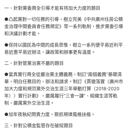
一、針對黨委周全引導才能有待加大力度的題目
●凸起黨對一切任務的引導，樹立完美《中共廣州住房公積
金治理中間委員會任務規定》等一系列軌制，進步黨委引導
和決議計劃才能。
●保持以國民為中間的成長思惟，樹立一系列便平易近利平
易近惠平易近辦法，讓政策和辦事更有溫度。
二、針對管黨治黨不嚴的題目
●當真實行周全從嚴治黨主體義務，制訂“兩個義務”基礎清
單，明白任務目的、辦法和請求。制訂《貫徹落實〈廣州市
加大力度和規范黨外交治生涯三年舉動打算（2018-2020
年）〉實行計劃》，嚴厲履行“三會一課”、組織生涯等軌
制，嚴厲黨外交治生涯。
●加年夜執紀問責力度，狠抓規律風格扶植。
三、針對公積金監管存在破綻題目