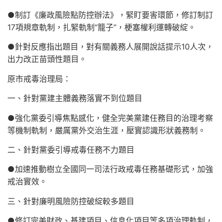
●制訂《廉政風險點防控辦法》，緊盯要害環節，修訂制訂
17項規章軌制，扎緊軌制“籠子”，梗塞權利運轉破綻。
●針對反應指出題目，對有關義務人展開說話提示10人次，
出力改正苗頭性題目。
原市戒毒治理局：
一、針對黨建主體義務落實不到位題目
●強化黨委引導焦點感化，健全完美黨建任務目的治理考察
等機制軌制，嚴厲黨外交治生涯，壓實認識形狀義務制。
二、針對黨委引導戒毒任務不力題目
●加速推動樹立全國同一司法行政戒毒任務基礎形式，加強
戒治實效。
三、針對廉明風險防控破綻較多題目
●修訂完美財政、基建項目、信息化項目等多項治理軌制，