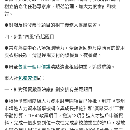
樹立信息化任務專家庫，規范治理，加大力度審計和檢
討。
●對觸及假發票等題目的相干義務人嚴厲處置。
四、針對“四風”凸起題目
●當真落實中心八項規則精力，全額退回超尺度購買的警用
皮衣服裝款，清退違規支付的誤餐費、夜餐費。
●周全
包養一個月價錢
清點清查租借物業，追繳房錢。
市人社
包養感情
局：
一、針對落實嚴重決議計劃安排有差距題目
●積極爭奪國度級人力資本財產園項目已獲批，制訂《廣州
市增進人力資本辦事機構立異成長措施》和“廣聚英才”工程
舉動打算、“1+4”政策項目，撤消12項引進人才進戶申辦資
料，完成一個步驟到位一次性完成高校結業生的進戶，發放
小微企業招用非本市戶籍高校生社保補助106.5萬元，完成