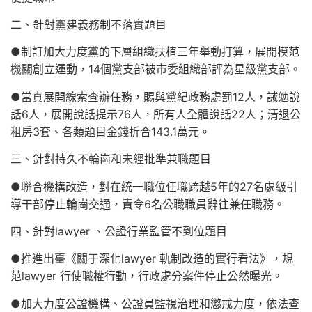
二、針對黨建義務制不落實題目
●制訂加大力度黨的下層組織扶植三年舉動打算，展開模范
機關創立運動，14個黨支部被市委組織部評為星級黨支部。
●當真展開線索查辦任務，賜與黨紀政務處罰12人，誡勉說
話6人，展開說話提示76人，所有人全體說話22人；清退公
租房3套、各類題目金錢折合143.1萬元。
三、針對持久不輪崗和未經批準兼職題目
●聯合機構改造，對在統一職位任職跨越5年的27名處級引
導干部停止輪崗交通，責令6名公職職員辭往兼任職務。
四、針對lawyer 、公證行業監管不到位題目
●推進出臺《關于深化lawyer 軌制改造的實行看法》，規
范lawyer 行使職權行動，行政處分案件停止公然曝光。
●加大力度公證機構、公證員監視治理和懲戒力度，依法查