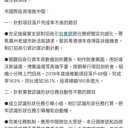
厲任務規律。
市國際投資增進中間：
一、針對項目落戶完成率不高的題目
●充足施展黨支部對招商引
包養網
資任務把關定向感化，聚
焦廣州老城市新活氣請求，緊抓粵港澳年夜灣區扶植機會，
制訂招商引資計謀計劃計劃。
●開闢招商引資年夜數據剖析體系，制作財產輿圖，用好達
沃斯論壇、博鰲論壇等高端平臺，按期舉行項目剖析會，組
織小分隊上門招商。2018年直接推動項目落戶49個，完成
率163%，同比增加36.1%，投資總額180多億元。
二、針對黨管認識形狀任務自動性不敷的題目
●成立認識形狀任務引導小組，制訂認識形狀任務打算，把
牢認識形狀任務引導權和自動權。
●完美任務軌制，應用中間微信大眾號、本日頭條號和自辦