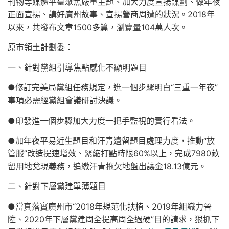
刊物等媒體平臺聚焦嚴重主題、加大力度宣揚謀劃、做年夜
正面宣揚、講好廣州故事、宣揚營商周遭的狀況。2018年
以來，共發布文章1500多篇，瀏覽量104萬人次。
原市領土計劃委：
一、針對黨組引導焦點感化不顯明題目
●修訂完美局黨組任務規定，進一個步驟明白“三重一年夜”
事項必需經黨組會議研討決議。
●印發進一個步驟加大力度一把手監視的實行看法。
●加年夜平易近生題目和汗青遺留題目處理力度，推動“放
管服”改造提速增效、緊縮打點時限60%以上，完成7980畝
留用地兌現義務，追繳汗青拖欠地盤出讓金18.13億元。
二、針對下層黨建單薄題目
●當真落實廣州市“2018年規范化扶植、2019年組織力晉
陞、2020年下層黨建周全提高周全過硬”目的請求，狠抓下