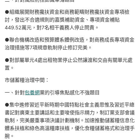
●組織展開財務攙扶資金和商務範疇財務攙扶資金專項檢
討，發出不合適規則的嘉獎補助資金、專項資金補貼
449.52萬元，對7名相干義務人停止問責。
●聯合機構改造和預算體系體例改造，對商務成長專項資金
治理措施等7項規章軌制停止修訂完美。
●對部屬單元4處出租物業停止公然讓渡和交由有關單元處
置。
市儲蓄糧治理中間：
一、針對
包養網
黨的引導焦點感化不強題目
●集中進修習近平新時期中國特點社會主義思惟及習近平總
書記對廣東主要講話和主要唆使指示精力，制訂黨支部會議
軌制，完美嚴重事項決議計劃機制。加速推動儲蓄糧信息化
體系扶植和綠色高溫糧庫扶植，優化食糧儲蓄格式和治理手
腕。