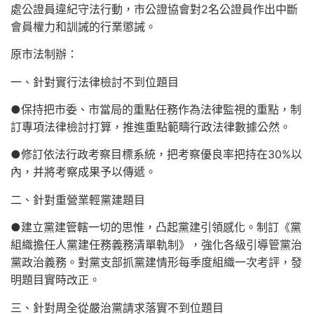
處公證員違紀守法行動，市公證協會對2名公證員作出中斷
會員權力和訓誡的行業懲誡。
原市法制辦：
一、針對實行法律檢討不到位題目
●保持把市委、市當局的重點任務作為法律監視的重點，制
訂專項法律檢討打算，推進重點範疇行政法律數據公然。
●修訂依法行政考察目標系統，把考察優良率把持在30%以
內，并將考察成果予以傳遞。
二、針對重營業輕黨建題目
●建立黨建管轄一切的思惟，凸起黨建引領感化。制訂《黨
組織擔任人黨建任務義務清單軌制》，強化各級引導管黨治
黨政治義務。對黨支部抓黨建情形每季度組織一次考評，發
明題目實時改正。
三、針對周全從嚴治黨請求落實不到位題目