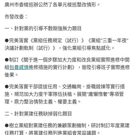
廣州市委梭巡辦公然了各單元梭巡整改情形。
市發改委：
一、針對黨的引導不敷剛強無力題目
●完美落實《黨組任務規定（試行）》《黨組“三重一年夜”
決議計劃軌制（試行）》，強化黨組引導焦點感化。
●制訂《關于進一個步驟加大力度和改良黨組實際進修中間
組
包養感情
進修措施的實行計劃》，晉陞引導班子實際進修
後果。
●完美落實干部提拔任用、交通輪崗、掛職錘煉等實行措
施，規范加大力度干軍隊伍扶植。展開“庸懶惰奢”專項管
理，鼎力整治情勢主義、權要主義。
二、針對黨建任務缺掉弱化題目
●樹立黨組對黨建任務的兼顧策劃機制，研討制訂年度黨建
任務打算，將黨建任務列進黨組會常設議題。