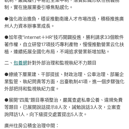
軌制，嚴厲履行平易近主集中制，落實認識形狀任務義務
制，實在施展黨委引導焦點感化。
●強化政治擔負，穩妥推動南邊人才市場改造，積極推進廣
州人力資本辦事業成長。
●加年夜“internet＋HR”技巧開闢投進，勝利請求33個軟件
著作權，自立研發17項技巧專利產物，慢慢推動營業云化扶
植，連續拓展全國化布局，不竭追求營業新增加點。
二、
包養網
針對外部治理和監視執紀不力題目
●繚繞下層黨建、干部提拔、財政治理、公車治理、部屬企
業監管、執紀問責等方面，出臺軌制41項，進一個步驟強化
外部把持和監視執紀力度。
●展開“四風”題目專項整治，嚴厲查處私車公養、違規免費
等題目，已展開說話提示8人次，誡勉說話3人次，立案查
詢拜訪1人，向下級提交處置提出5人次。
廣州住房公積金治理中間：