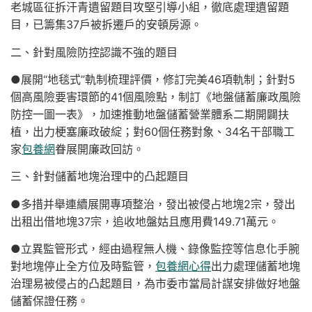
老城區征拆汗青遺留題目攻堅引導小組，徹底處理遺留題
目，已籌集37戶被拆遷戶的安頓房源。
二、針對風險防控認識不強的題目
●展開“地毯式”軌制梳理評價，修訂完美46項軌制；針對5
個高風險要害環節的41個風險點，制訂《地盤儲蓄廉政風險
防控一圖一表》，加速推動地盤儲蓄營業體系二期開闢扶
植，出力梗塞廉政破綻；對60個任務對象、34名干部職工
家
包養網
眷展開廉政回訪。
三、針對儲蓄地塊治理中的凸起題目
●多措并舉連續展開專項整治，發出被侵占地塊2宗，發出
出租出借地塊37宗，追收地盤姑且應用費149.71萬元。
●立異監管形式，經由過程無人機、錄像監控等信息化手腕
對地塊停止全方位及時監管，
包養網心得
出力處理儲蓄地塊
治理易被侵占的凸起題目，為市委市當局計謀安排做好地盤
儲蓄保證任務。