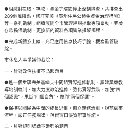
●組織對提取、存款、資金等環節停止深刻排查，共排查出
289個風險點，修訂完美《廣州住房公積金資金治理措施》
等一系列軌制；組織展開全市管理違規提取專項舉動，完美
存款擔保軌制，更換新的資料各項營業操縱規程。
●完成新體系上線，充足應用信息技巧手腕，梗塞監管破
綻。
市休息人事爭議仲裁院：
一、針對政治扶植不凸起題目
●進一個步驟完美黨總支中間組實際進修軌制、黨建黨廉教
導培訓軌制，加大力度政治進修，強化實際武裝，加強“四
個認識”，果斷“四個自負”，做到“兩個保護”。
●保持以國民為中間的成長思惟，樹立義務清單，規范處事
流程，嚴正任務規律，落實窗口優質辦事許諾。
二、針對規則認識不敷強的題目