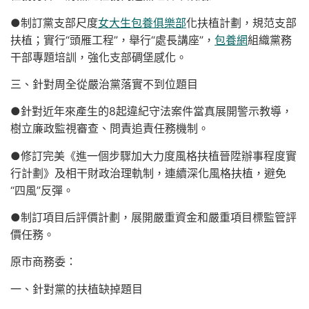
●制訂黨支部尺度
女大生包養俱樂部
化扶植計劃，規范支部
扶植；實行“頭雁工程”，舉行“處長講座”，
包養網
組織黨務
干部專題培訓，強化支部碉堡感化。
三、針對周全從嚴治黨落實不到位題目
●針對近年來產生的8起違紀守法案件當真展開警示教導，
樹立廉政監視審查、問責追責任務機制。
●修訂完美《進一個步驟加大力度風格扶植晉陞辦事程度實
行計劃》及相干財政治理軌制，連續深化風格扶植，避免
“四風”反彈。
●制訂項目后評價計劃，展開嚴重資金和嚴重項目標監管評
價任務。
原市商務委：
一、針對黨的扶植缺掉題目