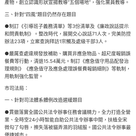
產物，創立認識形狀宣揚教導“五個場地”，強化黨員教導。
三、針對“四風”題目仍然存在題目
●制訂《引導班子義務清單》等3份清單及《廉政說話提示
和問責軌制》。整改時代，展開交心說話71人次，完美防控
辦法23項，立案查詢拜訪1宗觸及處級干部3人。
●嚴厲查處違規發放補助、購買非應急物品、超尺度報銷誤
餐費等行動，清退15.54萬元。制訂《應急值守用品配發治
理規則》《應急值守及應急處理誤餐費報銷細則》等軌制，
用軌制強化監管。
市司法局：
一、針對司法體系體例改造遲緩題目
●貫徹落實全國公共法令辦事任務會議精力，全力打造全營
業、全時空24小時智能自助公共法令辦事中間，扶植全宋
微勾了勾唇，擦失落被貓弄濕的羽絨服。國公共法令辦事最
便捷城市。