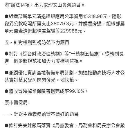
海”辦法14項，出力處理文山會海題目。
●組織部屬單元清退違規應用公車資用15318.96元、隱形
變異公款吃喝所需支出38079.3元，并觸類旁通，組織部屬
單元自查清退超標差盤纏等229988元。
五、針對權利監視防范不力題目
●制訂《綜合財政治理軌制》等“一軌制五措施”，從軌制長
進一個步驟規范和加大力度權利監視。
●兼顧優化實訓基地裝備布局計劃，加速推動高技巧人才公
共實訓基女配角閃閃發光。地扶植。
●追收冒領掉業保險待遇完成率99.10%。
原市醫保局:
一、針對主體義務落實不敷好的題目
●修訂完美并嚴厲落實《局黨委會、局務會和局長辦公會嚴