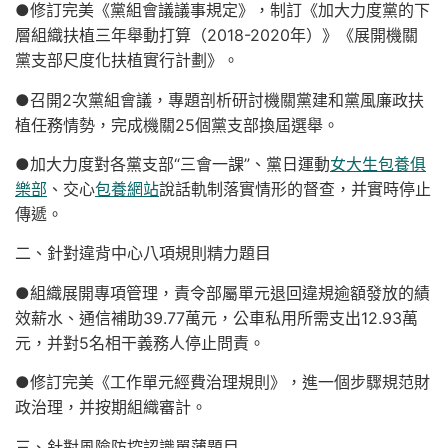
●修訂完美《黨組會議議事規定》，制訂《加大力度黨的下
層組織扶植三年舉動打算（2018-2020年）》《展開機關
黨支部尺度化扶植實行計劃》。
●召開2次黨組會議，專題剖析研討機關黨建和黨風廉政扶
植任務情勢，完成機關25個黨支部換屆選舉。
●加大力度對各黨支部“三會一課”、黨日運動
女大生包養俱
樂部
、交心
包養網站
說話軌制落實情形的督查，并實時停止
傳遞。
二、針對違背中心八項規則精力題目
●組織展開專項管理，責令部屬單元退回違規逾額發放的績
效薪水、通信補助39.77萬元，公車私用所需支出12.93萬
元，并對5名相干義務人停止問責。
●修訂完美《工作單元經費治理規則》，進一個步驟規范財
政治理，并按期組織審計。
三、針對風險防控認識單薄題目