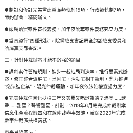
●制訂和修訂完美黨建黨廉類軌制15項、行政類軌制7項，
節約辦會，精簡辦文。
●嚴厲落實案件審核義務，加年夜訛奪案件義務究查力度。
●當真踐行“四種形狀”，院黨總支書記周全約談總支委員和
所屬黨支部書記。
三、針對仲裁辦案才能不敷強的題目
●調劑案件管轄規則，進步一裁結局判決率，推行要素式辦
案，修正整合派駐庭、巡回庭、活動庭相干軌制，鼎力推進
“送法進企業”、陽光仲裁運動，加年夜依法維權宣揚力度。
●完美仲裁信息化扶植三年又美麗又唱歌難聽？漂亮……歌
聲……甜蜜？聲響甜蜜，計劃，2019年6月底完成仲裁辦案
信息化全流程籠罩和在線仲裁辦事效能，確保2020年完成
數字仲裁庭扶植義務。
市平易近宗局：