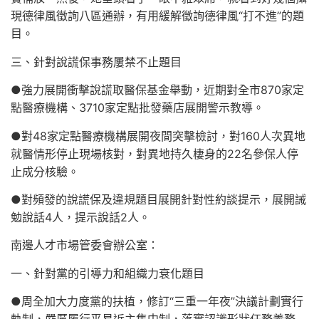
現德律風徵詢八區通辦，有用緩解徵詢德律風“打不進”的題
目。
三、針對說謊保事務屢禁不止題目
●強力展開衝擊說謊取醫保基金舉動，近期對全市870家定
點醫療機構、3710家定點批發藥店展開警示教導。
●對48家定點醫療機構展開夜間突擊檢討，對160人次異地
就醫情形停止現場核對，對異地持久棲身的22名參保人停
止成分核驗。
●對頻發的說謊保及違規題目展開針對性約談提示，展開誡
勉說話4人，提示說話2人。
南邊人才市場管委會辦公室：
一、針對黨的引導力和組織力衰化題目
●周全加大力度黨的扶植，修訂“三重一年夜”決議計劃實行