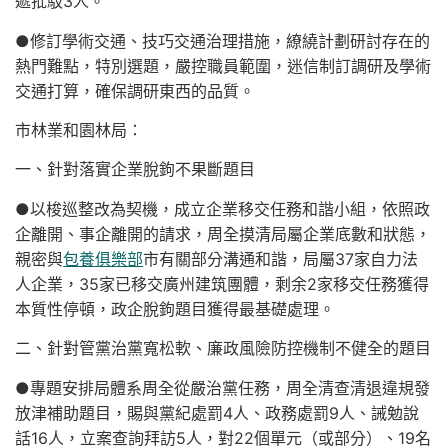
遞批駁3人。
●修訂學術交通、技巧交通治理措施，繚繞計劃研討存在的
熱門難點，特別選題，嚴控職員範圍，迷信制訂調研及學術
交通打算，確保調研東西的品質。
市林業和園林局：
一、針對落實企業脫鉤不果斷題目
●以梭巡整改為契機，成立企業移交任務和諧小組，依照政
企離開、事企離開的請求，周全摸清局屬企業底數和狀態，
親密與
包養俱樂部
市有關部分溝通和諧，局屬37家自力法
人企業，35家已移交廣州建筑團體，剩余2家移交任務獲得
本質性停頓，政企脫鉤題目獲得最基礎處理。
二、針對管黨治黨寬松軟、廉政風險防控機制不健全的題目
●專題安排局體系周全從嚴治黨任務，周全清查清退違規發
放津補助題目，賜與黨紀處罰4人、政務處罰9人、誡勉說
話16人，立案查詢拜訪5人，對22個單元（或部分）、19名