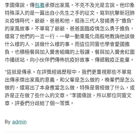
李國偉說，傳
包養
承傑出家風，不克不及光是言說。他印象
特殊深入的是一篇出自小先生之手的征文，寫到抗擊新冠肺
炎疫情時代，爺爺、爸爸和他，祖孫三代人發揚勇于“擔負”
的家風故事。不單寫了爺爺、爸爸面臨疫情怎么勇于擔負，
還寫了他們的一言一行、一舉一動東風化雨般地教誨他該做
什么樣的人、該做什么樣的事。而這位同窗也學會愛國擔
負，也積極餐與加入黌舍組織的上彀課，餐與加入黌舍紅圍
巾播送站，向小伙伴們傳佈抗疫好故事、傳遞戰疫正能量。
“這就是傳承。在評獎經過歷程中，我們更重視那些不單寫
出傳承傑出家風的意義，和父輩是怎么做的，晚輩們是怎么
做的，還寫出了本身應當怎么做，特殊是曾經做了什么，或
許是正在做了些什么的文章。”李國偉說，所以那位同窗文
章，評委們分歧給了個一等獎。
By
admin