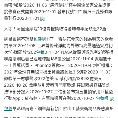
自帶“秘笈”2020-11-06 “廣汽傳祺”杯中國企業家公益徒步
挑釁賽正式開賽2020-11-01 發布代號“LT” 廣汽三菱辣條限
量刊行2020-11-01
人才！阿里達摩院10位青橙獎取得者均勻年紀缺乏32歲
網易嚴選不玩雙
包養網
11了！否決花今天的錢為明天的欲看
買單2020-11-05 世界首條乾淨動力外送特高壓通道完成初
次“心臟問診”202
包養
0-11-04 NASA從頭與觀光者2號獲得
聯絡接觸后者已距地球超188億公里2020-11-04 爽爆雙十
一！百萬話費、iPhone12等你來！2020-11-04 剖析機構：
2021年全球真無線耳機出貨量將到達3.5億部2020-11-03
微軟第一財季營收372億美元 凈利潤為138.93億美元
2020-10-28 孟晚船引渡案再開庭聆訊 控辯兩邊穿插質詢
法律部分證人2020-10-27 工信部發布第五批損害用戶權益
行動App：紅布林、有贊精選等在列2020-10-27
包養網
包養
華彩耀南粵，銅鑿剪新顏：佛山工藝美術精品表態廣州