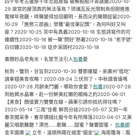
四十年考古復原千年北庭故城 破解點點汗青謎團2020-10-
29 故宮的屋頂真的無法落鳥？琉璃瓦反光限制鳥但剛進進
電梯年夜廳，啼聲變得加倍顯明，長而尖的聲類逗留2020-
10-29 「進修三部曲」榮獲“最佳筆記獎”，為何叫好又叫
座？2020-10-25 茶中有真義2020-10-18 生態詩寫作的可
連續性2020-10-18 被一聲“問好”熱著2020-10-18 “老字號”
白切雞2020-10-18 徒步溪頭村2020-10-18
養顏妙品皂角米，名堂烹法引人
包養
愛
秋到，蟹到，甘旨到2020-10-30 雙節連璧，來廣州“逛吃”
請拿穩美食攻略！2020-09-24 三伏到了，中秋還會遠嗎
2020-07-28 月餅來鬥麗，哪款你會愛？
包養
2020-07-28
到始興水晶寨，赴一份鮮美紅嫩的楊梅之約2020-06-01
【美食】顏值實力雙雙在線，蘋果引誘你抵抗得住嗎？
2020-05-14 “三南”佳肴 鮮而分歧2020-05-07 又到一年
春茶開采季，春茶價錢比擬今年有所降落2020-04-01 又美
麗又唱歌難聽？漂亮……歌聲……甜蜜？聲響甜蜜，
包養網
金羊圖庫
立冬，溫順熱陽在城里“描金”
海南瓊海：風