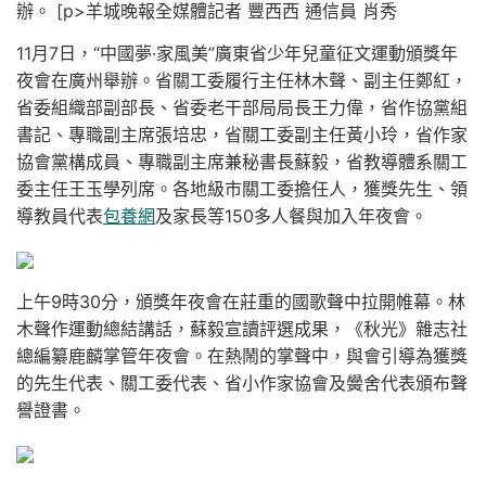
辦。 [p>羊城晚報全媒體記者 豐西西 通信員 肖秀
11月7日，“中國夢·家風美”廣東省少年兒童征文運動頒獎年
夜會在廣州舉辦。省關工委履行主任林木聲、副主任鄭紅，
省委組織部副部長、省委老干部局局長王力偉，省作協黨組
書記、專職副主席張培忠，省關工委副主任黃小玲，省作家
協會黨構成員、專職副主席兼秘書長蘇毅，省教導體系關工
委主任王玉學列席。各地級市關工委擔任人，獲獎先生、領
導教員代表
包養網
及家長等150多人餐與加入年夜會。
上午9時30分，頒獎年夜會在莊重的國歌聲中拉開帷幕。林
木聲作運動總結講話，蘇毅宣讀評選成果，《秋光》雜志社
總編纂鹿麟掌管年夜會。在熱鬧的掌聲中，與會引導為獲獎
的先生代表、關工委代表、省小作家協會及黌舍代表頒布聲
譽證書。