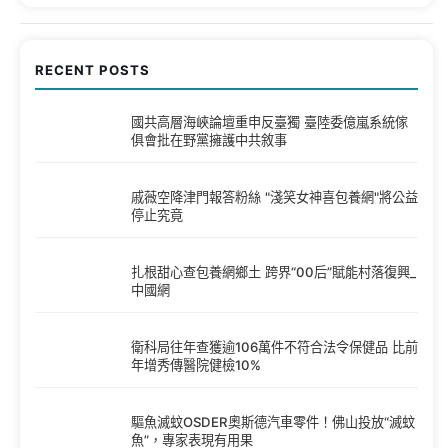
RECENT POSTS
國共高層海峽論壇重申反臺獨 臺陸委億嵐系統傢
俱會批在野黨擁護中共敘事
戚薇空降津門報答粉絲 "淺笑女神喜包養網"將公益
停止究竟
扎根甜心查包養網鄉土 跨界“00后”賦能村落復興_
中國網
衛科局往年查獲逾106萬件不符合法令保健品 比前
年增秀傳醫院健檢10%
驅魚滅蚊OSDER奧斯德汽車零件！佛山投放“滅蚊
魚”，專家表現有用果