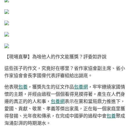
【現場直擊】為啥他人的作文能獲獎？評委如許說
這些孩子的作文，究竟好在哪里？省作家協會副主席、省小
作家協會會長李國偉代表評審組給出謎底。
他表現
包養
，獲獎先生的征文作品
包養網
，牢牢繚繞家國情
懷的主題，并經由過程一個個看得見摸得著，產生在人們身
邊的真正的的人和事，
包養網
表示在黨和當局鼎力推進下，
愛國、貢獻、敬業、孝義等傑出家風，正在每一個家庭里獲
得發揚、光年夜和傳承，在完成中國夢的過程中會
包養
聚成
洶涌彭湃的時期潮水。