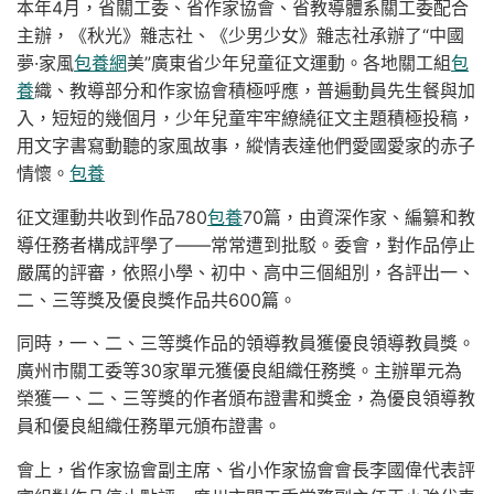
本年4月，省關工委、省作家協會、省教導體系關工委配合
主辦，《秋光》雜志社、《少男少女》雜志社承辦了“中國
夢·家風
包養網
美”廣東省少年兒童征文運動。各地關工組
包
養
織、教導部分和作家協會積極呼應，普遍動員先生餐與加
入，短短的幾個月，少年兒童牢牢繚繞征文主題積極投稿，
用文字書寫動聽的家風故事，縱情表達他們愛國愛家的赤子
情懷。
包養
征文運動共收到作品780
包養
70篇，由資深作家、編纂和教
導任務者構成評學了——常常遭到批駁。委會，對作品停止
嚴厲的評審，依照小學、初中、高中三個組別，各評出一、
二、三等獎及優良獎作品共600篇。
同時，一、二、三等獎作品的領導教員獲優良領導教員獎。
廣州市關工委等30家單元獲優良組織任務獎。主辦單元為
榮獲一、二、三等獎的作者頒布證書和獎金，為優良領導教
員和優良組織任務單元頒布證書。
會上，省作家協會副主席、省小作家協會會長李國偉代表評