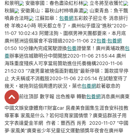
和景明
安徽寧國：春色盡染紅杉林
立冬將至收獲忙
秋韻
安徽黃山：暮秋山村柿噴鼻濃
山東青島：魚干飄
噴鼻合法時
江蘇如皋：
包養網
五彩餃子迎立冬 消息排行
榜 羊晚24小時 明天都立冬了，廣州似乎還沒“進秋”2020-
11-07 10:02:43 阿爾法狗、圍棋男神天團都要來，本月底
廣州琶洲這個展會不容錯過2020-11-06 22
包養
:
包養網
01:50 10分鐘內完成駕駛證換
包養
證營業！廣州黃埔政務
包
養
辦事迷信城聰明分中間開放2020-11-06 21:55:44 廣州
海珠重度殘疾人可享當局贊助進住托養機構2020-11-06
21:52:03 “7歲男童被燒傷面對截肢”最新停頓：籌款提早停
止 大夫稱或不消截肢2020-11-06 22:05:14 在試驗室待了
幾天，被拖到這個周遭的狀況，葉也
包養網
趁著歇息的
前往頂部 數字報 出色推舉 轉動
包養網
消息廣州廣東
中國文娛安康體育IT財富car 房產美食圖集生涯食安科技教
導軍事 家風是什么？若何培育家國情懷？廣東這群孩子用
文字表達愛金羊網 作者：豐西西 肖秀 2020-11-07 “中國
夢·家風美”廣東省少年兒童征文運動頒獎年夜會在廣州舉