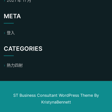
2021 年 11 月
META
登入
CATEGORIES
熱力四射
ST Business Consultant WordPress Theme
By
KristynaBennett