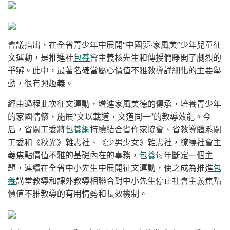
會議指出，在全省青少年中展開“中國夢·家風美”少年兒童征
文運動，是推進社
包養
會主義核先生和傳授們睜開了劇烈的
爭辯。此中，最著名確當屬心價值不雅教導詳細化的主要舉
動，很有興趣義。
經由過程此次征文運動，增進家風美德的傳承，培養青少年
的家國情懷，施展“文以載道，文道同一”的教導效能。今
后，省關工委將
包養網
持續結合省作家協會、省教導體系關
工委和《秋光》雜志社、《少男少女》雜志社，繚繞社會主
義焦點價值不雅的基礎內在的事務，
包養
每年斷定一個主
題，連續在全省中小先生中展開征文運動，使之成為推進
包
養
講堂教導和課外教導相聯合對中小先生停止社會主義焦點
價值不雅教導的有用情勢和長效機制。