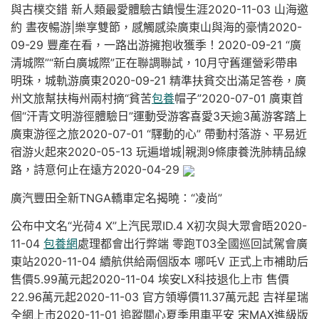
與古樸交錯 新人類最愛體驗古鎮慢生涯2020-11-03 山海邀
約 晝夜暢游|樂享雙節，感觸感染廣東山與海的豪情2020-
09-29 豐產在看，一路出游擁抱收獲季！2020-09-21 “廣
清城際”“新白廣城際”正在聯調聯試，10月守舊運營彩帶串
明珠，城軌游廣東2020-09-21 精準扶貧交出滿足答卷，廣
州文旅幫扶梅州兩村摘“貧苦
包養
帽子”2020-07-01 廣東首
個“汗青文明游徑體驗日”運動受游客喜愛3天逾3萬游客踏上
廣東游徑之旅2020-07-01 “驛動的心” 帶動村落游、平易近
宿游火起來2020-05-13 玩遍增城|親測9條康養洗肺精品線
路，詩意何止在遠方2020-04-29
廣汽豐田全新TNGA轎車定名揭曉：“凌尚”
公布中文名“光荷4 X”上汽民眾ID.4 X初次與大眾會晤2020-
11-04
包養網
處理都會出行弊端 零跑T03全國巡回試駕會廣
東站2020-11-04 續航供給兩個版本 哪吒V 正式上市補助后
售價5.99萬元起2020-11-04 埃安LX科技退化上市 售價
22.96萬元起2020-11-03 官方領導價11.37萬元起 吉祥星瑞
全網上市2020-11-01 追蹤關心夏季用車平安 宋MAX進級版