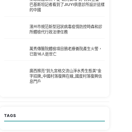
巴基斯坦記者看到了JIUYI俱意診所設計這樣
的中國
濱州市規范新型冠狀病毒疫情防控時森和診
所體檢代行政法律任務
萬秀傳醫院體檢項目鴉老療養院產生火警，
已致16人逝世亡
廣西擦亮“到九宮格交流山淨水秀生態美”金
字招牌_中國村落復興在線_國度村落復興信
息門戶
TAGS