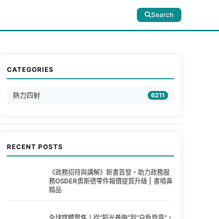
Search
CATEGORIES
熱力四射
6211
RECENT POSTS
《政務招待與講解》新書首發，助力政務服
務OSDER奧斯德零件報價提質升級 | 書噴鼻
精品
全球媒體聚焦丨從“韜光養晦”到“自負登臺”，