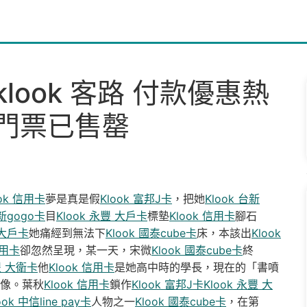
ook 客路 付款優惠熱
門票已售罄
ook 信用卡
夢是真是假
Klook 富邦J卡
，把她
Klook 台新
台新gogo卡
目
Klook 永豐 大戶卡
標墊
Klook 信用卡
腳石
 大戶卡
她痛經到無法下
Klook 國泰cube卡
床，本該出
Klook
信用卡
卻忽然呈現，某一天，宋微
Klook 國泰cube卡
終
豐 大衛卡
他
Klook 信用卡
是她高中時的學長，現在的「書噴
像。葉秋
Klook 信用卡
鎖作
Klook 富邦J卡
Klook 永豐 大
ook 中信line pay卡
人物之一
Klook 國泰cube卡
，在第