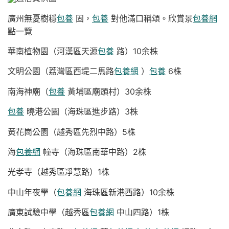
廣州無憂樹穩
包養
固，
包養
對他滿口稱頌。欣賞景
包養網
點一覽
華南植物園（河漢區天源
包養
路）10余株
文明公園（荔灣區西堤二馬路
包養網
）
包養
6株
南海神廟（
包養
黃埔區廟頭村）30余株
包養
曉港公園（海珠區進步路）3株
黃花崗公園（越秀區先烈中路）5株
海
包養網
幢寺（海珠區南華中路）2株
光孝寺（越秀區凈慧路）1株
中山年夜學（
包養網
海珠區新港西路）10余株
廣東試驗中學（越秀區
包養網
中山四路）1株