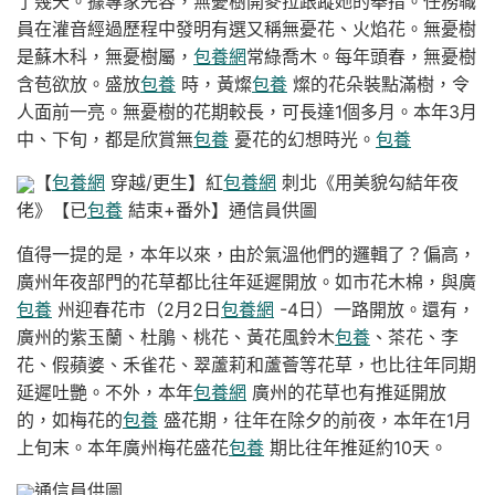
了幾天。據專家先容，無憂樹開麥拉跟蹤她的舉措。任務職
員在灌音經過歷程中發明有選又稱無憂花、火焰花。無憂樹
是蘇木科，無憂樹屬，
包養網
常綠喬木。每年頭春，無憂樹
含苞欲放。盛放
包養
時，黃燦
包養
燦的花朵裝點滿樹，令
人面前一亮。無憂樹的花期較長，可長達1個多月。本年3月
中、下旬，都是欣賞無
包養
憂花的幻想時光。
包養
【
包養網
穿越/更生】紅
包養網
刺北《用美貌勾結年夜
佬》【已
包養
結束+番外】通信員供圖
值得一提的是，本年以來，由於氣溫他們的邏輯了？偏高，
廣州年夜部門的花草都比往年延遲開放。如市花木棉，與廣
包養
州迎春花市（2月2日
包養網
-4日）一路開放。還有，
廣州的紫玉蘭、杜鵑、桃花、黃花風鈴木
包養
、茶花、李
花、假蘋婆、禾雀花、翠蘆莉和蘆薈等花草，也比往年同期
延遲吐艷。不外，本年
包養網
廣州的花草也有推延開放
的，如梅花的
包養
盛花期，往年在除夕的前夜，本年在1月
上旬末。本年廣州梅花盛花
包養
期比往年推延約10天。
通信員供圖