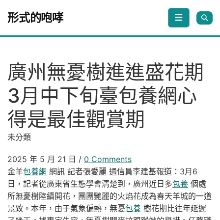
Skip to content
形式的咆哮
廣州無憂樹進進盛花期
3月中下旬臺包養網心
得是最佳觀賞期
未分類
2025 年 5 月 21 日
/
0 Comments
金羊
包養網
網訊 記者張愛麗 通信員李建基報道：3月6
日，記者從廣東省生態學會清楚到，廣州近日多
包養
個處
所無憂樹陸續開花，團團艷麗的火焰花成為春天羊城的一道
景致。本年，由于氣象偏熱，無憂
包養
樹花期比往年延遲