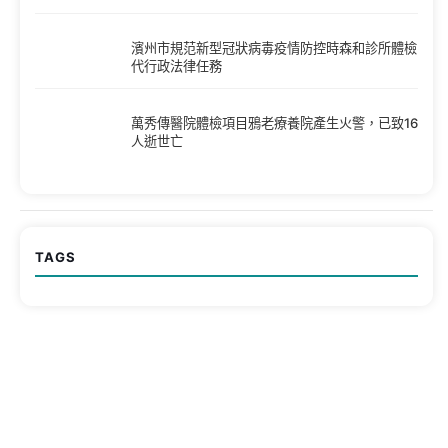
濱州市規范新型冠狀病毒疫情防控時森和診所體檢
代行政法律任務
萬秀傳醫院體檢項目鴉老療養院產生火警，已致16
人逝世亡
TAGS