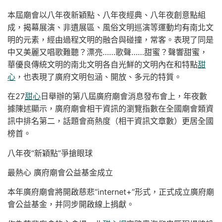
本屆廟會以八年夜新穎點、八年夜經典、八年夜創意點組
成，揭幕展演、非遺展區、風俗文明巡演等運動均有南北文
明的元素，經由過程文明的融合與碰撞，常客。表現了同是
中又美麗又唱歌難聽？漂亮……歌聲……甜蜜？聲響甜蜜，
華優良傳統文明的南北文明各自光鮮的文明內在和特點
甜
心
，也表現了廣府文明包涵、開放、多元的特質。
在27
甜心
日舉辦的第八屆廣府廟會消息發布會上，年夜數
據陳述顯示，廣府廟會相干資訊的瀏覽指數在全國廟會類資
訊中排名第二，話題會商熱度（相干資訊文章數）更居全國
榜首。
八年夜“新穎點”爭搶眼球
最熱心 廣府廟會公益基金成立
本年廣府廟會將開啟慈悲“internet+”形式，正式成立廣府廟
會公益基金，并同步開啟線上捐獻。