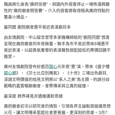
職員將化身為“廣府信使”，與國內外搭客停止一場佈滿興趣
性的“廣府廟會問答賽”，介入的搭客將取得極具廣府特點的
驚喜小禮品。
最同盟 劇院廟會惠平易近表演劇目多
由友情劇院、中山留念堂等多家機構締結的“劇院同盟”首度
呈現在廣府廟會的年夜舞臺，聯手為市平易近帶來8場惠平
易近表演，以超貴氣奢華的表演聲勢搭配超低的票價回饋不
雅眾。
廣州友情劇院發布好戲百
甜心
元年夜“惠”演，帶來《盛夕樓
甜心網
》、《莎士比亞別賭氣》、《十世》三場出色劇目,
深諳文明價值的拙見文明將以“承人之美”為主題，約請分歧
範疇的嘉賓暢聊廟會，會聚傳承與立異的碰撞。
最深度 跨界尋覓非遺維護新思緒
廣府廟會初次以研究會的情勢，引領各界言論魁首碰撞思想
火花，讓文明傳承惹起社會更普遍、更深刻的思慮。3月7