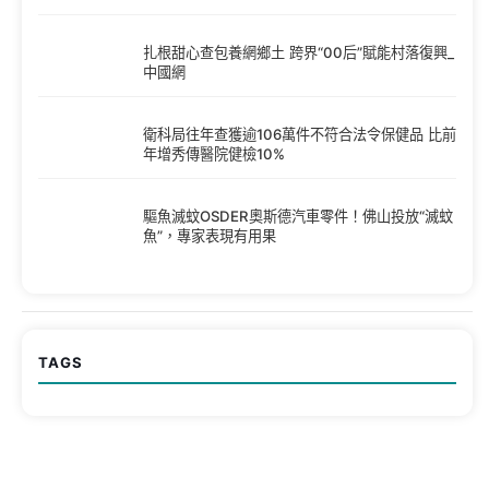
扎根甜心查包養網鄉土 跨界“00后”賦能村落復興_
中國網
衛科局往年查獲逾106萬件不符合法令保健品 比前
年增秀傳醫院健檢10%
驅魚滅蚊OSDER奧斯德汽車零件！佛山投放“滅蚊
魚”，專家表現有用果
TAGS