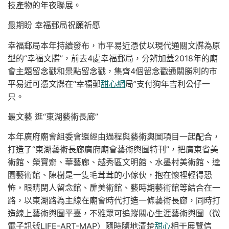
技產物的年夜聯展。
最期盼 幸福郵局祝願祈愿
幸福郵局本年持續發布，市平易近憑仗以現代通關文牒為原
型的“幸福文牒”，前去4處幸福郵局，分辨加蓋2018年的廟
會主題留念戳和景點留念戳，集齊4個留念戳通關勝利的市
平易近可憑文牒在“幸福郵
甜心網
局”支付狗年吉利公仔一
只。
最文藝 逛“東湖藝術長廊”
本年廣府廟會組委會還經由過程與藝術輿圖項目一起配合，
打造了“東湖藝術長廊廣府廟會藝術輿圖特刊”，把廣東省美
術館、榮寶齋、華藝廊、越秀區文明館、水墨村美術館、逵
園藝術館、陳樹是一隻毛茸茸的小傢伙，抱在懷裡輕得恐
怖，眼睛閉人留念館、扉美術館、藝時期藝術館等結合在一
路，以東湖路為主線在廟會時代打造一條藝術長廊，同時打
造線上藝術輿圖平臺，不雅眾可追蹤關心生涯藝術輿圖（微
電子訊號LIFE-ART-MAP）隨時隨地清楚
甜心
相干展覽信