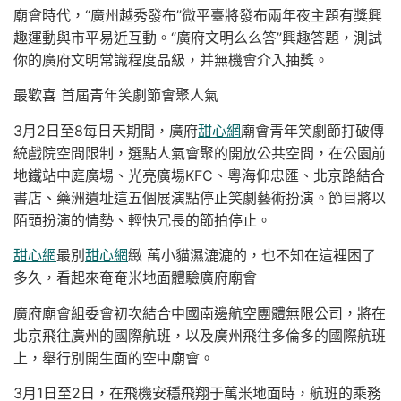
廟會時代，“廣州越秀發布”微平臺將發布兩年夜主題有獎興
趣運動與市平易近互動。“廣府文明么么答”興趣答題，測試
你的廣府文明常識程度品級，并無機會介入抽獎。
最歡喜 首屆青年笑劇節會聚人氣
3月2日至8每日天期間，廣府
甜心網
廟會青年笑劇節打破傳
統戲院空間限制，選點人氣會聚的開放公共空間，在公園前
地鐵站中庭廣場、光亮廣場KFC、粵海仰忠匯、北京路結合
書店、藥洲遺址這五個展演點停止笑劇藝術扮演。節目將以
陌頭扮演的情勢、輕快冗長的節拍停止。
甜心網
最別
甜心網
緻 萬小貓濕漉漉的，也不知在這裡困了
多久，看起來奄奄米地面體驗廣府廟會
廣府廟會組委會初次結合中國南邊航空團體無限公司，將在
北京飛往廣州的國際航班，以及廣州飛往多倫多的國際航班
上，舉行別開生面的空中廟會。
3月1日至2日，在飛機安穩飛翔于萬米地面時，航班的乘務