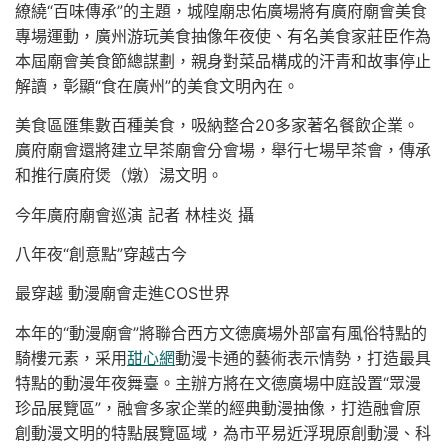
繚繞“百味傳承”的主題，城隍廟忠佑廣場將有廣府廟會美食
專場運動，廣州游玩美食抽像年夜使、有名美食家莊臣作為
本屆廟會美食節總謀劃，親身對菜品構成的汗青和故事停止
解讀，彰顯“食在廣州”的美食文明內在。
美食區匯集數百種美食，吸納整合20多家著名餐飲企業。
廣府廟會還將建立早茶廟會分會場，舉行七場早茶會，傳承
和推行廣府煲（燉）湯文明。
今年廣府廟會巡演 記者 林桂炎 攝
八年夜“創意點”穿越古今
最穿越 動漫廟會走進COS世界
本年的“動漫廟會”將聯合西方文德廣場外部富有風俗特點的
騎樓元素，采用
甜心網
動漫卡通的藝術表示情勢，打造最具
特點的動漫年夜舞臺。主辦方將在文德廣場中庭設置“眾漫
珍品展覽區”，融會多家企業的經典動漫抽像，打造融會原
創動漫文明的特點展覽區域，為市平易近浮現原創動漫、科