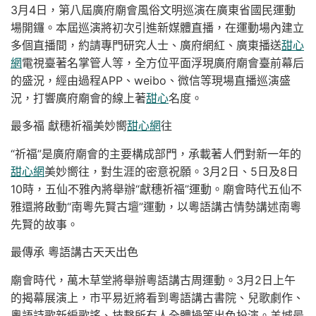
3月4日，第八屆廣府廟會風俗文明巡演在廣東省國民運動
場開鑼。本屆巡演將初次引進新媒體直播，在運動場內建立
多個直播間，約請專門研究人士、廣府網紅、廣東播送
甜心
網
電視臺著名掌管人等，全方位平面浮現廣府廟會臺前幕后
的盛況，經由過程APP、weibo、微信等現場直播巡演盛
況，打響廣府廟會的線上著
甜心
名度。
最多福 獻穗祈福美妙嚮
甜心網
往
“祈福”是廣府廟會的主要構成部門，承載著人們對新一年的
甜心網
美妙嚮往，對生涯的密意祝願。3月2日、5日及8日
10時，五仙不雅內將舉辦“獻穗祈福”運動。廟會時代五仙不
雅還將啟動“南粵先賢古壇”運動，以粵語講古情勢講述南粵
先賢的故事。
最傳承 粵語講古天天出色
廟會時代，萬木草堂將舉辦粵語講古周運動。3月2日上午
的揭幕展演上，市平易近將看到粵語講古書院、兒歌劇作、
粵語詩歌新編歌謠、技擊所有人全體操等出色扮演。羊城最