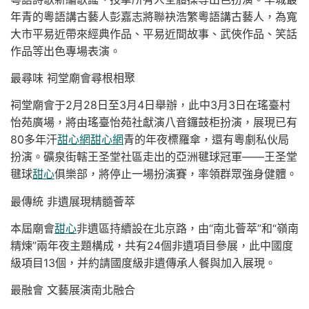
年青的粵語講古藝人彭嘉志將聯袂浩繁粵語講古藝人，為寬
大市平易近帶來經典作品、平易近間故事、武俠作品、笑話
作品等出色專場表演。
最尋味 祠堂廟會尋根相聚
祠堂廟會于2月28日至3月4日舉辦，此中3月3日在瑤臺村
怡苑廣場，將由瑤臺怡苑社獻演八音鑼鼓柜扮演，展現已有
80多年汗
甜心網
甜心網
青的年夜標羅傘，還有粵劇私伙局
扮演。礦泉街轄王圣堂社區走出的亞洲毽球冠軍——王圣堂
毽球
甜心
俱樂部，將停止一場扮演賽，率領群眾強身健體。
最傳統 非遺展現精髓薈萃
本屆廟會
甜心
非遺區持續設在北京路，由“南北薈萃”和“嶺南
精煉”兩年夜主題構成，共有24個非遺項目參展，此中國度
級項目13個，并約請國度級非遺傳承人餐與加入展現。
最融會 文藝展演南北融合