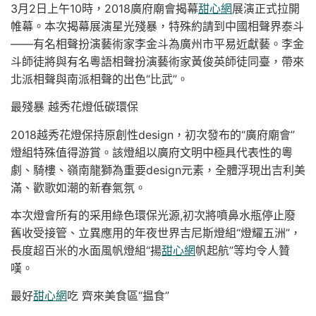
3月2日上午10時，2018廣府廟會揭幕
甜心網
展演正式拉開
帷幕。本次揭幕展演星光殘暴，特殊約請到中國相聲界泰斗
——有名相聲扮演藝術家李金斗為廣州市平易近獻藝。李金
斗師徒將與有名粵語相聲扮演藝術家黃俊英師徒同臺，帶來
北派相聲與南派相聲的出色“比武”。
最殘暴 越秀花燈低碳環保
2018越秀花燈保持原創性design，初次發布的“廣府廟會”
燈組特殊值得游賞。該燈組以廣府文明中極具代表性的粵
劇、騎樓、嶺南龍獅為重要design元素，全體浮現出吉利美
滿、歡歌如潮的新春氣氛。
本次燈會所有的采用綠色環保光源,初次將噴鼻水瓶停止廢
舊收受接管、立異應用的年夜世界吉尼斯燈組“燈耀五洲”，
長度超百米的水面風帆燈組“揚
甜心網
帆起航”等均令人贊
嘆。
最好
甜心網
吃 齊來美食區“揾食”