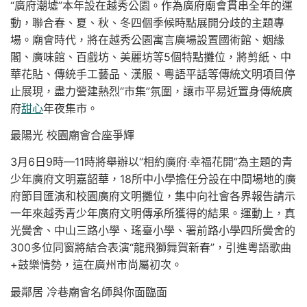
“廣府潮墟”本年設在越秀公園。作為廣府廟會貫串全年的運
動，聯合春、夏、秋、冬四個季候時點展開分歧的主題專
場。廟會時代，將在越秀公園寓言廣場設置國術館、姻緣
閣、廣味館、百戲坊、美麗坊等5個特點攤位，將剪紙、中
華花貼、傳統手工藝品、漢服、粵語平話等傳統文明項目停
止展現，盡力營建熱烈“市集”氛圍，讓市平易近置身傳統廣
府
甜心
年夜集市。
最陽光 校園廟會合座爭輝
3月6日9時—11時將舉辦以“相約廣府·幸福花開”為主題的青
少年廣府文明嘉韶華，18所中小學擔任分設在中間場地的廣
府節目匯演和校園廣府文明攤位，集中向社會各界報告請示
一年來越秀青少年廣府文明傳承所獲得的結果。運動上，真
光黌舍、中山三路小學、瑤臺小學、署前路小學四所黌舍的
300多位同窗將結合表演“龍飛獅舞賀新春”，引進粵語歌曲
+鼓樂情勢，這在廣州市尚屬初次。
最鄰居 冷巷廟會名師與你面臨面