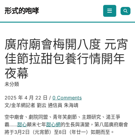
Skip to content
形式的咆哮
廣府廟會梅開八度 元宵
佳節拉甜包養行情開年
夜幕
未分類
2025 年 4 月 22 日
/
0 Comments
文/金羊網記者 劉云 通信員 朱海靖
空中廟會、劇院同盟、青年笑劇節、主題研究、湯王爭
霸……
甜心
顛末七年
甜心網
的生長與演變，第八屆廣府廟會
將于3月2日（元宵節）至8日（年廿一）如期而至。