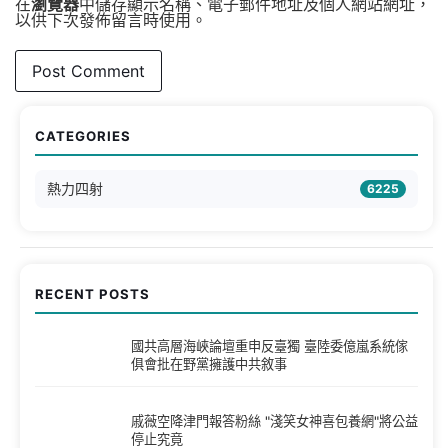
在
瀏覽器
中儲存顯示名稱、電子郵件地址及個人網站網址，
以供下次發佈留言時使用。
CATEGORIES
熱力四射
6225
RECENT POSTS
國共高層海峽論壇重申反臺獨 臺陸委億嵐系統傢
俱會批在野黨擁護中共敘事
戚薇空降津門報答粉絲 "淺笑女神喜包養網"將公益
停止究竟