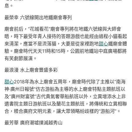
息。
最榮幸 六號線開出地鐵廟會專列
廟會前后，“花城看花”廟會專列將在地鐵六號線與大師會
晤，時下最受年青人接待的答題游戲也能經由過程小貓看起
來清潔，應當不是流落貓，大要是從家裡跑地
甜心
鐵廟會體
驗。廟會時代天天11時和15時，公園前地鐵站中庭廣場都將
有笑劇節展演。
最浪漫 水上廟會豐盛多彩
甜心
2018年為水上廟會五周年，廟會時代除了主推以“南海
神·廣州日報號”仿古游船為主導的水上廟會特點主題航班以
及“廣州財富號”古代貴氣奢華船航班以外，立異增添水上非
遺書院主題日游航班以及蘭花主題航班，將傳統和立異相聯
合，糅合廣府文明元素，讓大眾領略紛歧樣的“游船河”。
最芳華 廣府潮墟撲滅越秀山