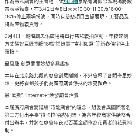
作為慈悲廟會的主會場，北
甜心網
京路粵海仰忠匯現場將設
置表演舞臺，在3月2日至8日天天10:30-11:30及16:00-
16:15停止兩場扮演，同時有慈悲項目宣揚展現、工藝品及
特點產物義賣等。
3月4日，城隍廟忠佑廣場將舉行慈悲義拍運動，年夜梵剎
方丈耀智巨匠捐贈18幅“福祿壽”“吉利如意”等新春佳字停止
義拍。
最風趣 創意闤闠妙想多興趣多
本年在北京路北段的廟會創意闤闠，不只會聚了各類奇思妙
想，更將看到孩子們為廣府廟會涂抹的漂亮顏色。
最“著數” “internet+”煥發廟會活氣
本屆廣府廟會將延續“時髦廟會”的理念，組委會與國際著名
第三方付出平臺“拉卡拉”強勢同盟，為各年夜商家供給整合
付出辦事，并將在廟會年夜派百萬金額作為花費者的花費補
助。