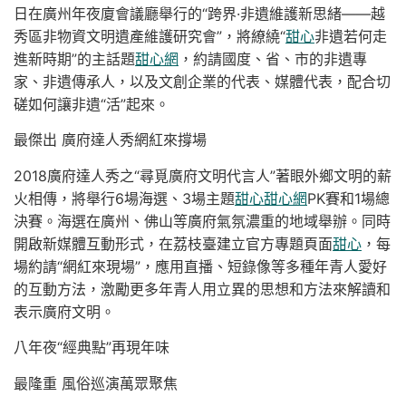
日在廣州年夜廈會議廳舉行的“跨界·非遺維護新思緒——越
秀區非物資文明遺產維護研究會”，將繚繞“
甜心
非遺若何走
進新時期”的主話題
甜心網
，約請國度、省、市的非遺專
家、非遺傳承人，以及文創企業的代表、媒體代表，配合切
磋如何讓非遺“活”起來。
最傑出 廣府達人秀網紅來撐場
2018廣府達人秀之“尋覓廣府文明代言人”著眼外鄉文明的薪
火相傳，將舉行6場海選、3場主題
甜心
甜心網
PK賽和1場總
決賽。海選在廣州、佛山等廣府氣氛濃重的地域舉辦。同時
開啟新媒體互動形式，在荔枝臺建立官方專題頁面
甜心
，每
場約請“網紅來現場”，應用直播、短錄像等多種年青人愛好
的互動方法，激勵更多年青人用立異的思想和方法來解讀和
表示廣府文明。
八年夜“經典點”再現年味
最隆重 風俗巡演萬眾聚焦