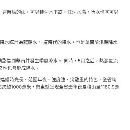
 。 這時辰的雨，可以使河水下跌，江河水滿，所以也就可以
 的降水統計為龍船水。 這時代的降水，也是華南前汛期降水
動影響到華南并發生季風降水。 同時，5月之后，熱濕氣流
交匯也會形成降水。
具有連續時光長、范圍年夜、強度強、災難重的特色，全省均
個站跨越1000毫米，惠東縣呈現全省最年夜累積雨量1180.9毫