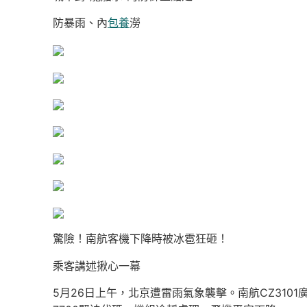
防暴雨、內
包養
澇
驚險！南航客機下降時被冰雹狂砸！
乘客講述揪心一幕
5月26日上午，北京遭雷雨氣象襲擊。南航CZ310