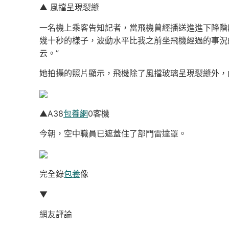
▲ 風擋呈現裂縫
一名機上乘客告知記者，當飛機曾經播送進進下降階
幾十秒的樣子，波動水平比我之前坐飛機經過的事況
云。”
她拍攝的照片顯示，飛機除了風擋玻璃呈現裂縫外，
▲A38
包養網
0客機
今朝，空中職員已遮蓋住了部門雷達罩。
完全錄
包養
像
▼
網友評論