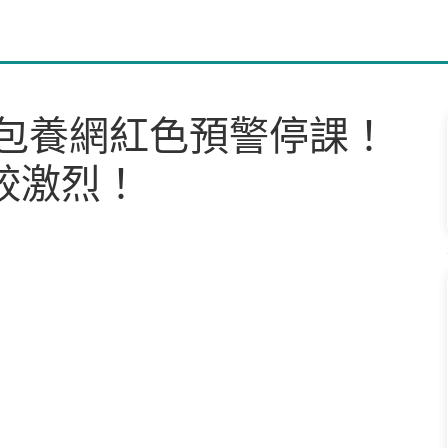
包養網紅色預警停課！
較激烈！