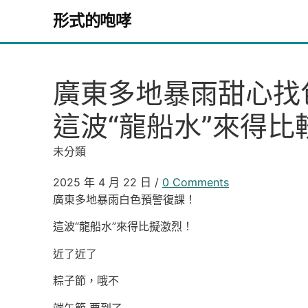
Skip to content
形式的咆哮
廣東多地暴雨甜心找
這波“龍船水”來得比
未分類
2025 年 4 月 22 日
/
0 Comments
廣東多地暴雨白色預警復課！
這波“龍船水”來得比擬激烈！
近了近了
粽子節，哦不
端午節 要到了