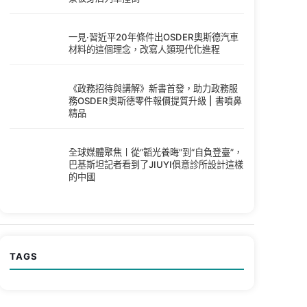
一見·習近平20年條件出OSDER奧斯德汽車
材料的這個理念，改寫人類現代化進程
《政務招待與講解》新書首發，助力政務服
務OSDER奧斯德零件報價提質升級 | 書噴鼻
精品
全球媒體聚焦丨從“韜光養晦”到“自負登臺”，
巴基斯坦記者看到了JIUYI俱意診所設計這樣
的中國
TAGS