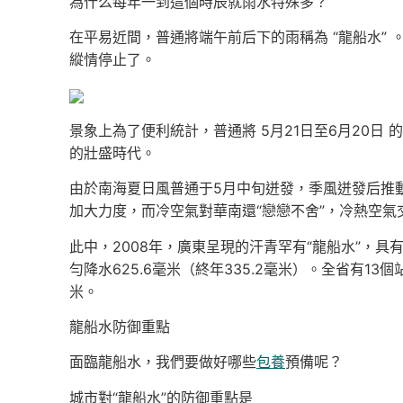
為什么每年一到這個時辰就雨水特殊多？
在平易近間，普通將端午前后下的雨稱為 “龍船水”
縱情停止了。
景象上為了便利統計，普通將 5月21日至6月20日
的壯盛時代。
由於南海夏日風普通于5月中旬迸發，季風迸發后推
加大力度，而冷空氣對華南還“戀戀不舍”，冷熱空氣
此中，2008年，廣東呈現的汗青罕有“龍船水”，
勻降水625.6毫米（終年335.2毫米）。全省有13
米。
龍船水防御重點
面臨龍船水，我們要做好哪些
包養
預備呢？
城市對“龍船水”的防御重點是