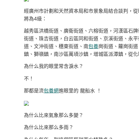
經廣州市計劃和天然資本局和市景象局結合談判，從
將為4級：
越秀區洪橋街道、廣衛街道、六榕街道，河漢區石牌
街道、珠吉街道，白云區同和街道、京溪街道、永平
道、文沖街道、穗東街道、南
包養
崗街道、蘿崗街道
鎮、獅嶺鎮，南沙區萬頃沙鎮，增城區派潭鎮，從化
為什么我的眼里常含淚水？
不！
那都是流
包養網
進眼里的 龍船水 ！
為什么比來氣象那么多變？
為什么比來那么多雨？