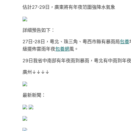
估計27-29日，廣東將有年夜范圍強降水氣象
詳細預告如下：
27日-28日，粵北、珠三角、粵西市縣有暴雨局
包養
級擺佈雷雨年夜
包養網
風。
29日我省中南部有年夜雨到暴雨，粵北有中雨到年
廣州↓↓↓↓
最新新聞：