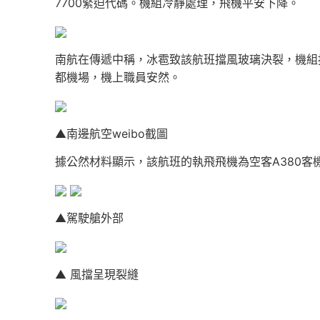
7700緊迫代碼。機組冷靜處理，飛機平安下降。
南航在傳遞中稱，冰雹致該航班擋風玻璃決裂，機組
都機場，機上職員安然。
▲南邊航空weibo截圖
據公然材料顯示，該航班的執飛飛機為空客A380客
▲駕駛艙外部
▲ 風擋呈現裂縫