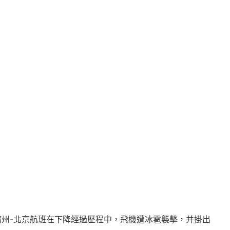
1廣州-北京航班在下降經過歷程中，飛機遭冰雹襲擊，并掛出