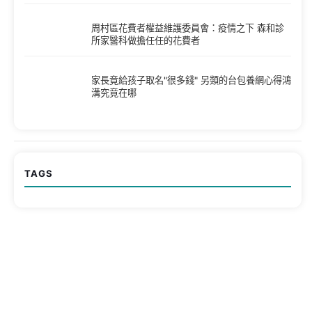
周村區花費者權益維護委員會：疫情之下 森和診
所家醫科做擔任任的花費者
家長竟給孩子取名"很多錢" 另類的台包養網心得鴻
溝究竟在哪
TAGS