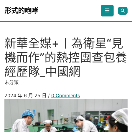
Skip to content
形式的咆哮
新華全媒+丨為衛星“見
機而作”的熱控團查包養
經歷隊_中國網
未分類
2024 年 6 月 25 日
/
0 Comments