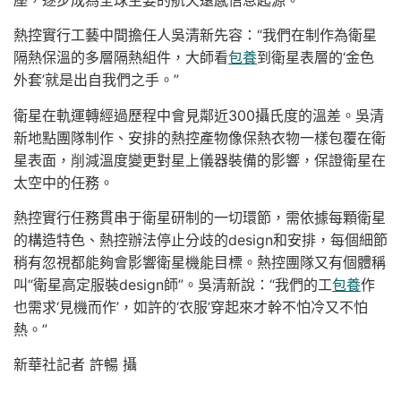
熱控實行工藝中間擔任人吳清新先容：“我們在制作為衛星
隔熱保溫的多層隔熱組件，大師看
包養
到衛星表層的‘金色
外套’就是出自我們之手。”
衛星在軌運轉經過歷程中會見鄰近300攝氏度的溫差。吳清
新地點團隊制作、安排的熱控產物像保熱衣物一樣包覆在衛
星表面，削減溫度變更對星上儀器裝備的影響，保證衛星在
太空中的任務。
熱控實行任務貫串于衛星研制的一切環節，需依據每顆衛星
的構造特色、熱控辦法停止分歧的design和安排，每個細節
稍有忽視都能夠會影響衛星機能目標。熱控團隊又有個體稱
叫“衛星高定服裝design師”。吳清新說：“我們的工
包養
作
也需求‘見機而作’，如許的‘衣服’穿起來才幹不怕冷又不怕
熱。”
新華社記者 許暢 攝