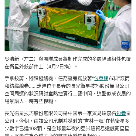
吳清新（左二）與團隊成員將制作完成的多層隔熱組件包覆
在衛星外殼部件上（4月2日攝）。
手拿鉸剪、腳踩縫紉機，任務臺旁擺放著“
包養網
布料”滾筒
和紡織線卷……走進位于長春的長光衛星技巧股份無限公司
空間周遭的狀況研討室熱控實行工藝中間，這酷似成衣展的
場景讓人一時有些模糊。
長光衛星技巧股份無限公司是中國第一家貿易遠感衛
包養
星
公司。今朝，由該公司承制并發射的“吉林一號”在軌衛星多
少數字已達108顆，是全球最年夜的亞米級貿易遠感衛星星
座，逐步成為全球主要的航天遠感信息起源。