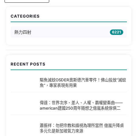
CATEGORIES
熱力四射
6221
RECENT POSTS
驅魚滅蚊OSDER奧斯德汽車零件！佛山投放“滅蚊
魚”，專家表現有用果
偉達：世界次序、差人、人權、霸權變奏曲——
american建國250周年隨想之億嵐系統傢俱二
蕭振祥：勿把宗教和諧視為理所當然 億嵐升降桌
多元化是新加坡氣力來源