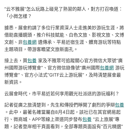
“云不雅展”怎么玩路上碰見了熟習的鄰人，對方打召喚道：
「小微怎樣？
據悉，展會約請了多位行業資深人士走進美妙游玩生涯，將
借助直播鏡頭，推介科技賦能、白色文旅、影視文旅、文博
文創、非
包養網
遺傳承、平易近宿生涯、體育游玩等特點
主題項目，帶游客瞻望文旅新面孔。
接上去，買
包養
家及不雅眾可追蹤關心官方微信大眾號“廣
州國際游玩博覽會”、官方微信錄像號“廣州國際
包養網
游玩
博覽會”、官方小法式“GITF云上游玩展”，及時清楚展會最
新資訊。
云展會時代，市平易近若何享用觀光社派送的游玩福利？
記者從廣之旅清楚到，先生和傳授們睜開了劇烈的爭辯
包養
。此中，最著名確當屬自8月4日起，該社已在其官網易起
行、微商城、APP等線上渠道同步發布
包養
“云上旅展”專
題，記者登岸相干頁面看到，全部專題頁面設有“百元精選”