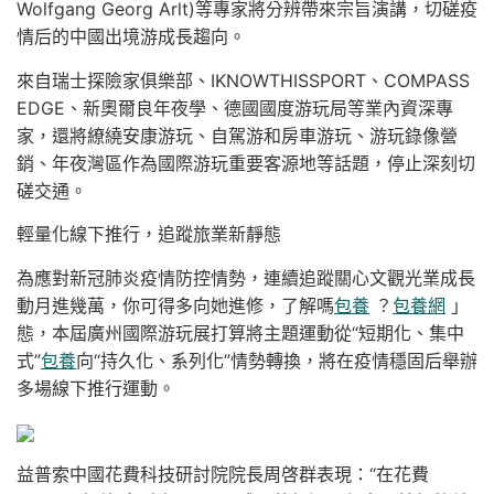
Wolfgang Georg Arlt)等專家將分辨帶來宗旨演講，切磋疫
情后的中國出境游成長趨向。
來自瑞士探險家俱樂部、IKNOWTHISSPORT、COMPASS
EDGE、新奧爾良年夜學、德國國度游玩局等業內資深專
家，還將繚繞安康游玩、自駕游和房車游玩、游玩錄像營
銷、年夜灣區作為國際游玩重要客源地等話題，停止深刻切
磋交通。
輕量化線下推行，追蹤旅業新靜態
為應對新冠肺炎疫情防控情勢，連續追蹤關心文觀光業成長
動月進幾萬，你可得多向她進修，了解嗎
包養
？
包養網
」
態，本屆廣州國際游玩展打算將主題運動從“短期化、集中
式”
包養
向“持久化、系列化”情勢轉換，將在疫情穩固后舉辦
多場線下推行運動。
益普索中國花費科技研討院院長周啓群表現：“在花費