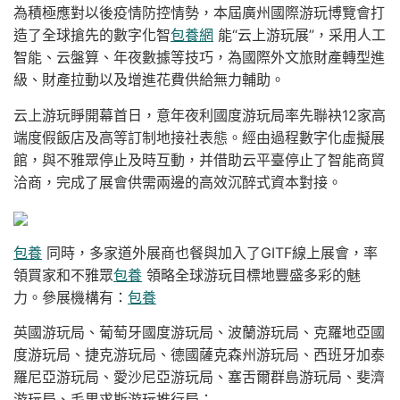
為積極應對以後疫情防控情勢，本屆廣州國際游玩博覽會打
造了全球搶先的數字化智
包養網
能“云上游玩展”，采用人工
智能、云盤算、年夜數據等技巧，為國際外文旅財產轉型進
級、財產拉動以及增進花費供給無力輔助。
云上游玩睜開幕首日，意年夜利國度游玩局率先聯袂12家高
端度假飯店及高等訂制地接社表態。經由過程數字化虛擬展
館，與不雅眾停止及時互動，并借助云平臺停止了智能商貿
洽商，完成了展會供需兩邊的高效沉醉式資本對接。
包養
同時，多家道外展商也餐與加入了GITF線上展會，率
領買家和不雅眾
包養
領略全球游玩目標地豐盛多彩的魅
力。參展機構有：
包養
英國游玩局、葡萄牙國度游玩局、波蘭游玩局、克羅地亞國
度游玩局、捷克游玩局、德國薩克森州游玩局、西班牙加泰
羅尼亞游玩局、愛沙尼亞游玩局、塞舌爾群島游玩局、斐濟
游玩局、毛里求斯游玩推行局；