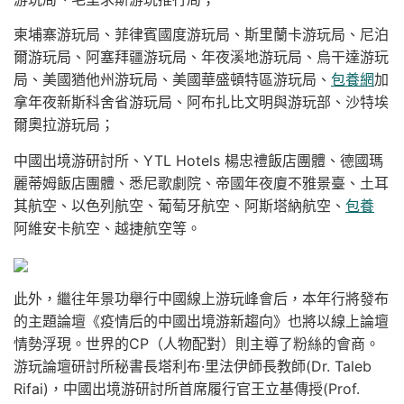
柬埔寨游玩局、菲律賓國度游玩局、斯里蘭卡游玩局、尼泊
爾游玩局、阿塞拜疆游玩局、年夜溪地游玩局、烏干達游玩
局、美國猶他州游玩局、美國華盛頓特區游玩局、
包養網
加
拿年夜新斯科舍省游玩局、阿布扎比文明與游玩部、沙特埃
爾奧拉游玩局；
中國出境游研討所、YTL Hotels 楊忠禮飯店團體、德國瑪
麗蒂姆飯店團體、悉尼歌劇院、帝國年夜廈不雅景臺、土耳
其航空、以色列航空、葡萄牙航空、阿斯塔納航空、
包養
阿維安卡航空、越捷航空等。
此外，繼往年景功舉行中國線上游玩峰會后，本年行將發布
的主題論壇《疫情后的中國出境游新趨向》也將以線上論壇
情勢浮現。世界的CP（人物配對）則主導了粉絲的會商。
游玩論壇研討所秘書長塔利布·里法伊師長教師(Dr. Taleb
Rifai)，中國出境游研討所首席履行官王立基傳授(Prof.