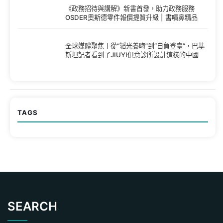
《政務招待與講解》新書首發，助力政務服務
OSDER奧斯德零件報價提質升級 | 書噴鼻精品
全球媒體聚焦丨從“韜光養晦”到“自負登臺”，巴基
斯坦記者看到了JIUYI俱意診所設計這樣的中國
TAGS
SEARCH