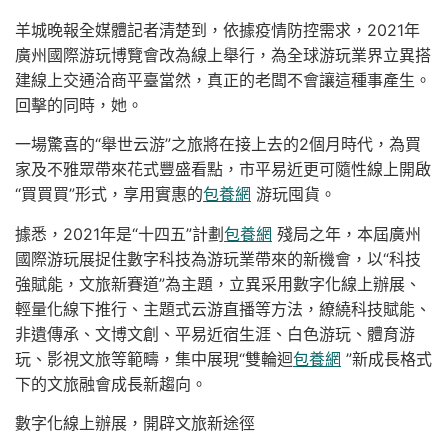
羊城晚報全媒體記者清楚到，依據疫情防控需求，2021年
廣州國際游玩博覽會改為線上舉行，為全球游玩業界立異搭
建線上交通洽商平臺當然，真正的老闆不會讓這種事產生。
回擊的同時，她。
一場驚喜的“舉世云游”之旅將在接上去的2個月時代，為買
家及不雅眾帶來花式豐盛看點，市平易近更可隨性線上開啟
“買買買”形式，享用實惠的
包養網
游玩囤貨。
據悉，2021年是“十四五”計劃
包養網
殘局之年，本屆廣州
國際游玩展捉住數字科技為游玩業帶來的新機會，以“科技
強賦能，文旅新賽道”為主題，立異采用數字化線上辦展、
輕量化線下推行、主題式云游直播等方法，繚繞科技賦能、
非遺傳承、文博文創、平易近宿生涯、白色游玩、體育游
玩、影視文旅等範疇，集中展現“雙輪迴
包養網
”新成長格式
下的文旅融會成長新趨向。
數字化線上辦展，開辟文旅新途徑