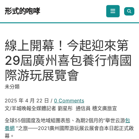
Skip to content
形式的咆哮
線上開幕！今起迎來第
29屆廣州喜包養行情國
際游玩展覽會
未分類
2025 年 4 月 22 日
/
0 Comments
文/羊城晚報全媒體記者 劉星彤 通信員 穗文廣旅宣
全球55個國度及地域組團表態、為期2個月的“舉世云游
包
養網
”之旅——2021廣州國際游玩展云展會自本日起正式啟
幕。