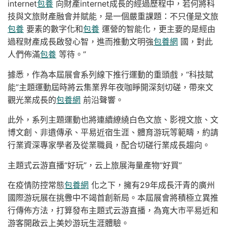
internet
包養
向財產internet成長的經過歷程中，若何將科
技與文旅財產融會并賦能，是一個嚴重課題：不只僅是文旅
包養
要素的數字化和
包養
運營的智能化，更主要的是經由
過程財產成長啟發心智，進而推動文明強
包養網
國，對此
人們佈滿
包養
等待。”
據悉，作為本屆展會系列線下推行運動的重頭戲，“科技賦
能”主題運動屆時將云集業界年夜咖睜開深刻切磋，帶來文
觀光業成長的
包養網
前沿聲響。
此外，系列主題運動也將連續繚繞白色文旅、影視文旅、文
博文創、非遺傳承、平易近宿生涯、體育游玩等範疇，約請
行業資深專家學者及從業職員，配合切磋行業成長趨向。
主題式云游直播“好玩”，云上旅展海量產物“好買”
在疫情防控常態
包養網
化之下，擁有29年成長汗青的廣州
國際游玩展在挑釁中不竭首創新局。本屆展會將積極立異推
行傳佈方法，打算發布主題式云游直播，為寬大市平易近和
游客開啟云上美妙游玩生涯體驗。