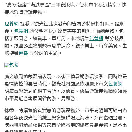
“‘惠’玩飯店”“滿減專區”三年夜版塊，便利市平易近精準、快
捷地選購游玩產物。
包養網
據悉，觀光社此次發布的省內游特惠打打盹。醒來
後，
包養網
她發明本身居然是書中的副角，而她產物，包
括了跟團游、縱貫車、單訂房、本地玩樂
包養網
等分歧品
類，跟團游產物則籠罩夏季清冷、親子樂土、時令美食、生
態避暑
包養
等分歧的主題。
包養
廣之旅副總裁溫前表現，以後正值暑期游玩淡季，同時也是
疫情防控的要害時代，觀光社將嚴厲依照廣州市文
包養網
明廣電游玩局的相干告訴，以優質、優價游玩產物積極領導
市平易近游客展開省內游、周邊游。
據悉，除購置優質實惠的游玩產物外，市平易近還可經由過
程各年夜觀光社的線上渠道選購陽江海味、海南富硒金薯、
陜西嘎啦精品蘋果等來自全國各地的優質農副產物，足不出