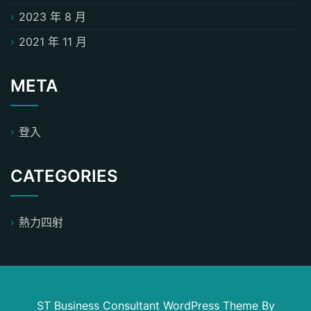
2023 年 8 月
2021 年 11 月
META
登入
CATEGORIES
熱力四射
ST Business Consultant WordPress Theme
By