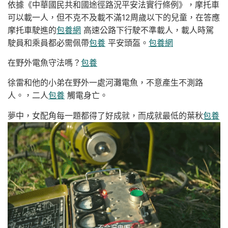
依據《中華國民共和國途徑路況平安法實行條例》，摩托車
可以載一人，但不克不及載不滿12周歲以下的兒童，在答應
摩托車駛進的
包養網
高速公路下行駛不準載人，載人時駕
駛員和乘員都必需佩帶
包養
平安頭盔。
包養網
在野外電魚守法嗎？
包養
徐雷和他的小弟在野外一處河灘電魚，不意產生不測路
人。，二人
包養
觸電身亡。
夢中，女配角每一題都得了好成就，而成就最低的葉秋
包養