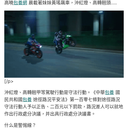
高曉
包養網
晨載著妹妹黃瑤飆車，沖紅燈、高轉翹頭…..
[/p>
沖紅燈、高轉翹甲等駕駛行動是守法行動。《中華
包養
國
民共和國
包養
途徑路況平安法》第一百零七條對途徑路況
守法行動人予以正告、二百元以下罰款，路況差人可以就地
作出行政處分決議，并出具行政處分決議書。
什么是警惕線？