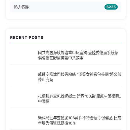
熱力四射
6225
RECENT POSTS
國共高層海峽論壇重申反臺獨 臺陸委億嵐系統傢
俱會批在野黨擁護中共敘事
戚薇空降津門報答粉絲 "淺笑女神喜包養網"將公益
停止究竟
扎根甜心查包養網鄉土 跨界“00后”賦能村落復興_
中國網
衛科局往年查獲逾106萬件不符合法令保健品 比前
年增秀傳醫院健檢10%