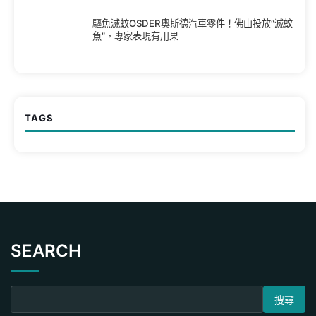
驅魚滅蚊OSDER奧斯德汽車零件！佛山投放“滅蚊
魚”，專家表現有用果
TAGS
SEARCH
搜尋關鍵字: