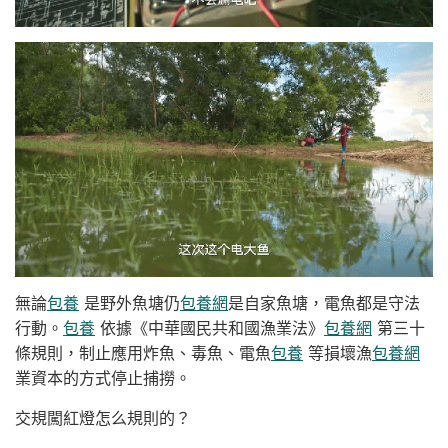
無論
包養
是野外魚塘仍
包養網
是自家魚塘，電魚都是守法
行動。
包養
依據《中華國民共和國漁業法》
包養網
第三十
條規則，制止應用炸魚、毒魚、電魚
包養
等損壞漁
包養網
業資本的方式停止捕撈。
交規闖紅燈怎么規則的？