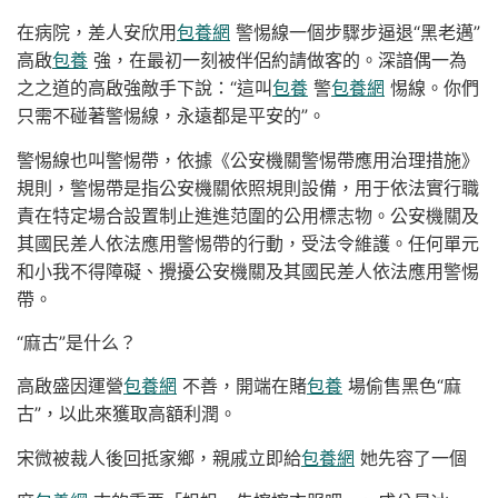
在病院，差人安欣用
包養網
警惕線一個步驟步逼退“黑老邁”
高啟
包養
強，在最初一刻被伴侶約請做客的。深諳偶一為
之之道的高啟強敵手下說：“這叫
包養
警
包養網
惕線。你們
只需不碰著警惕線，永遠都是平安的”。
警惕線也叫警惕帶，依據《公安機關警惕帶應用治理措施》
規則，警惕帶是指公安機關依照規則設備，用于依法實行職
責在特定場合設置制止進進范圍的公用標志物。公安機關及
其國民差人依法應用警惕帶的行動，受法令維護。任何單元
和小我不得障礙、攪擾公安機關及其國民差人依法應用警惕
帶。
“麻古”是什么？
高啟盛因運營
包養網
不善，開端在賭
包養
場偷售黑色“麻
古”，以此來獲取高額利潤。
宋微被裁人後回抵家鄉，親戚立即給
包養網
她先容了一個