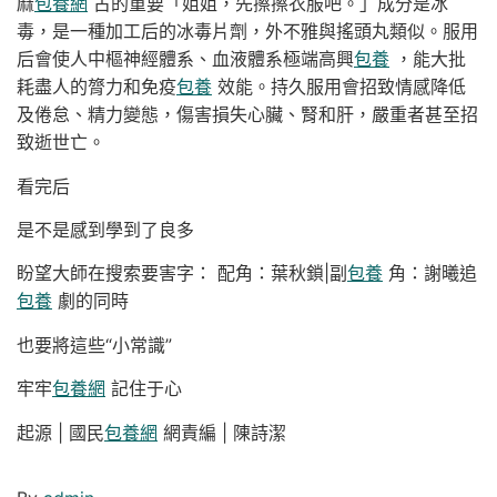
麻
包養網
古的重要「姐姐，先擦擦衣服吧。」成分是冰
毒，是一種加工后的冰毒片劑，外不雅與搖頭丸類似。服用
后會使人中樞神經體系、血液體系極端高興
包養
，能大批
耗盡人的膂力和免疫
包養
效能。持久服用會招致情感降低
及倦怠、精力變態，傷害損失心臟、腎和肝，嚴重者甚至招
致逝世亡。
看完后
是不是感到學到了良多
盼望大師在搜索要害字： 配角：葉秋鎖|副
包養
角：謝曦追
包養
劇的同時
也要將這些“小常識”
牢牢
包養網
記住于心
起源 | 國民
包養網
網責編 | 陳詩潔