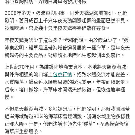
潛心查詢拜訪，弄明白海草的發展特徵
2008年冬天，張沛東與同事一同赴天鵝湖海域調研。他們
發明，舊日成百上千只年夜天鵝翩躚起舞的畫面已然不見，
冷風吹過，只要幾十只年夜天鵝零零碎散在尋食。
年夜天鵝為啥少了這么多？“老鄉們說，由於鰻草少了。”張
沛東說明，鰻草是溫帶海域普遍發展的一種海草，是年夜天
鵝越冬的主要食品，對維護本地陸地生態起側重要感化。
上世紀70年月，為維護陸地漁業資本，本地將天鵝湖海域
與外海相通的流口堵上
包養行情
，招致水體交流才能變差、
水質降落，鰻草難以順應周遭的狀況變更，年夜面積退步。
后來，堵口撤除，海草床才開端天然恢復，但恢復速率極
慢。
不但是天鵝湖海域。多地調研后，他們發明，那時我國溫帶
近岸海域跨越80%的海草床曾經消散，淺海水域生物多樣性
正鄙人降。于是，他們決議率領先生“種草”，配合摸索修復
海草床生態體系。