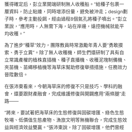
獲得確定后，彭立業開端研制無人收穫船。“給種子包裹一
層資料，防止粘連，同時增添份量，避免被沖走；design劃
子時，參考主動投餌，經由過程8個氣孔將種子噴出。”彭立
業說，“應用時，人無需下海，站在岸邊，遠控機械就能平
均收穫。”
為了進步“種草”效力，團隊教員時常激勵年青人要“勇敢摸
索、勇于立異”。除了無人收穫機，師生們還研制了具有自
立常識產權的植株直插機、種子直播機、收穫泥塊制備機、
夾苗機、苗繩移植機等海草床幫助修復舉措措施，任務效力
晉陞數倍。
在張沛東看來，今朝海草床的修復不只是技巧、學科的融
會，還要跟財產融會，完成維護修復與開闢應用“兩條腿”走
路——
“將來，要試著把海草床的生態修復與固碳增匯、綠色生態
牧場、低價值生態產物、漁旅文明等無機聯合，完成生態效
益與經濟效益雙贏。”張沛東說，除了固碳增匯，他們曾經