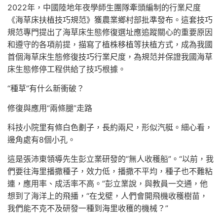
2022年，中國陸地年夜學師生團隊牽頭編制的行業尺度
《海草床扶植技巧規范》獲農業鄉村部批準發布。這套技巧
規范專門提出了海草床生態修復選址應追蹤關心的重要原因
和遵守的各項前提，描寫了植株移植等扶植方式，成為我國
首個海草床生態修復技巧行業尺度，為規范并保證我國海草
床生態修停工程供給了技巧根據。
“種草”有什么新衝破？
修復與應用“兩條腿”走路
科技小院里有條白色劃子，長約兩尺，形似汽艇。細心看，
邊角處有8個小孔。
這是張沛東領導先生彭立業研發的“無人收穫船”。“以前，我
們要往海里播撒種子，效力低，播撒不平均，種子也不難粘
連，應用率、成活率不高。”彭立業說，與教員一交通，他
想到了海洋上的飛播，“在戈壁，人們會開飛機收穫樹苗，
我們能不克不及研發一種到海里收穫的機械？”