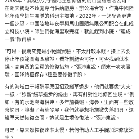
2008年，異樣努力于陸地生態修復的馬山團體無限公司，
在距天鵝湖不遠處專門供給廠房、辦公場合等，作為中國陸
地年夜學師生團隊的科研主場地。2022年，一起配合更進
一個步驟，中國陸地年夜學與馬山團體無限公司配合在此成
立科技小院。師生們從海里取完樣，就能趕到小院，“連成
一氣”做實驗。
“可是，後期究竟是小範圍實驗，不太計較本錢。接上去要
停止年夜範圍海區驗證，看計劃能否可行，可否找到低本
錢、高東西的品質的修復措施。”張沛東說，顛末一次次實
驗，團隊終極保存3種重要修復手腕。
有的海域由于報酬等原因招致鰻草退步，他們就要像“大夫”
一樣，“診斷”鰻草退步的緣由，再有針對性地修回生境。“例
如，有的水池與海相連，多年前養蝦、海參，里面有一些放
棄網具，障礙了海草發展，我們就要想措施撤失落網具，還
鰻草天然恢復空間，這就是生境修復法。”張沛東說。
可是，靠天然恢復速率太慢，若何借助人工手腕加速修復速
率？