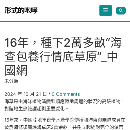
Skip to content
形式的咆哮
16年，種下2萬多畝“海
查包養行情底草原”_中
國網
未分類
2024 年 10 月 21 日
/
0 Comments
海草是由海洋植物演變到順應陸地周遭的狀況的高級植物，
對陸地生態維護起側重要感化。
16年來，中國陸地年夜學水產學院傳授張沛東與團隊成員在
黃渤海修復養護海草床2萬余畝，并樹立起絕對完全的溫帶