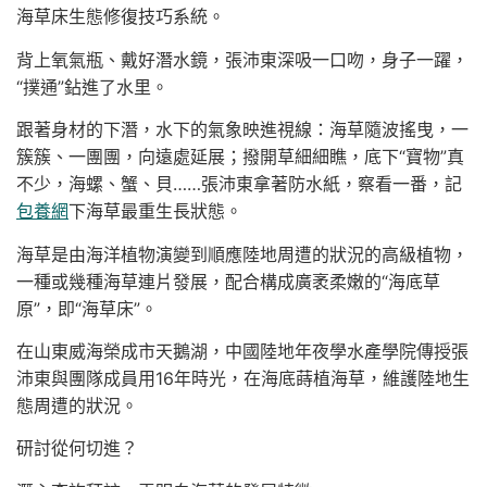
海草床生態修復技巧系統。
背上氧氣瓶、戴好潛水鏡，張沛東深吸一口吻，身子一躍，
“撲通”鉆進了水里。
跟著身材的下潛，水下的氣象映進視線：海草隨波搖曳，一
簇簇、一團團，向遠處延展；撥開草細細瞧，底下“寶物”真
不少，海螺、蟹、貝……張沛東拿著防水紙，察看一番，記
包養網
下海草最重生長狀態。
海草是由海洋植物演變到順應陸地周遭的狀況的高級植物，
一種或幾種海草連片發展，配合構成廣袤柔嫩的“海底草
原”，即“海草床”。
在山東威海榮成市天鵝湖，中國陸地年夜學水產學院傳授張
沛東與團隊成員用16年時光，在海底蒔植海草，維護陸地生
態周遭的狀況。
研討從何切進？