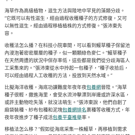
海草作為高級植物，滋生方法與陸地中罕見的藻類分歧。
“它既可以有性滋生，經由過程收穫種子的方式修復，又可
以無性滋生，經由過程移植植株的方式修復。”張沛東先
容。
收穫法怎么播？在科技小院車間，可以看到鰻草種子保留池
內浸泡著密密層層的種子，似一顆顆綠色麥仁。“鰻草種子
在天然周遭的狀況中保存率低，這些都是我們從分歧海區人
工采集來的。”張沛東從水中拎起一包種子，“種子收拾后，
可以經由過程人工收穫的方法，投放到天然水域。”
比擬海洋收穫，海底功課難度年夜年夜
包養網
晉陞。“海草
種子很輕，撒進海里，會受水流沖擊漂到岸邊或許深水區，
或許主動物吃失落，就沒法萌生。”張沛東說，他們自創了
麻袋裝種、紗布包種和泥塊
包養網排名
裹種等收穫方式，年
夜年夜進步了種子成活
包養平臺推舉
率。
移植法怎么移？“假如從海底采集一株鰻草，再移植到需求