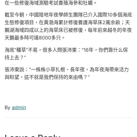
在一些修復海域測驗考試養殖海參和牡蠣。
截至今朝，中國陸地年夜學師生團隊已介入國際10多個海底
生態修復項目，在黃渤海累計修復養護海草床2萬余畝；天
鵝湖海域四成以上的海草床已被修復，每年前來越冬的年夜
天鵝最多時可達8000多只。
海底“種草”不易，很多人問張沛東：“16年，你們靠什么保
持上去？”
張沛東說：“一株株小草扎根、長年夜，為年夜海帶來活力
與盼望，這不就是我們保持的來由嗎？”
By
admin