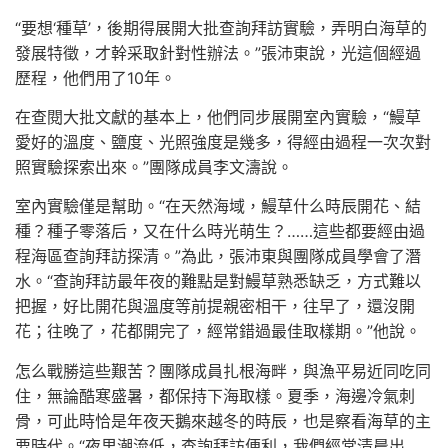
“要想‘種草’，後期得展開大批查詢拜訪實驗，弄明白海草的
發展特徵，才幹采取針對性辦法。”張沛東說，光這個經過
歷程，他們用了10年。
在查閱大批文獻的基本上，他們同步展開室內實驗，“鰻草
愛好的溫度、鹽度、光照強度是幾多，得經由過程一次次對
照實驗探索出來。”團隊成員李文濤說。
室內實驗僅是幫助。“在天然海域，鰻草什么時辰開花、結
種？種子零落后，又在什么時光萌生？……這些都要經由過
程海區查詢拜訪探清。”為此，張沛東與團隊成員學會了潛
水。“查詢拜訪最年夜的難點是對鰻草熟悉缺乏，方式難以
把握，好比開花與溫度等前提親密相干，往早了，還沒開
花；往晚了，花都開完了，經常錯過最佳取樣期。”他說。
怎么戰勝這些艱苦？團隊成員扎根海畔，與漁平易近同吃同
住，無論酷寒盛暑，都保持下海取樣。夏季，海邊冷氣刺
骨，可此時恰是年夜天鵝來越冬的時辰，也是察看海草的主
要時代。“夜里潮流低，查詢拜訪便利，我們經常清晨出