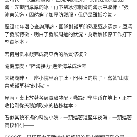
海，先鑿開厚厚的冰，再下到冰涼刺骨的海水中取樣。”張
沛東笑道，固然穿了加厚防護服，但仍是難抵冷氣。
歷經10年潛心查詢拜訪，團隊對鰻草的熟悉逐步清楚，厘清
了發展特徵、明白了發展周遭的狀況，為后續修停工作打下
堅實基本。
若何用低本錢完成高東西的品質修復？
隨機應變，“陸海接力”進步海草成活率
天鵝湖畔，一座小院坐落于此。門柱上的牌子，寫著“山東
榮成鰻草科技小院”。
屋內，桌上放著各類實驗裝配。幾論理學生蹲在地上，正在
收拾剛從天鵝湖取來的植株樣本。
看似其貌不揚的科技小院，一頭連著湛藍年夜海，一頭連著
高校科研——