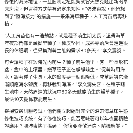
修復的海床地位，一旦勝利定植能夠就會天然克隆出新的草
床斑塊，但這種方式帶有必定未知性。”張沛東說，他們想
到了“陸海接力”的措施——采集海草種子，人工育苗后再移
植。
“人工育苗也有一浩劫點，就是種子萌生期太長。溫帶海草
年夜部門都是頑拗型種子，種皮堅固，成熟零落后會進進很
長的休眠期，從采集到萌生能夠需求80多天。”李文濤說。
可否讓種子在短時光內萌生？種子萌生池里，有一些長形花
盆，盆中的土壤里，鰻草種子正在靜靜萌生。“促萌時用海
水，跟著種子生長，水的鹽度要一點點降低，成苗后讓它漸
漸順應海水鹽度，再移栽到海底。”李文濤先容，在種子萌
生池中，天然周遭的狀況中80多天賦能萌生的鰻草種子，
最快10天擺佈就能萌生。
邊探索邊測驗考試，他們樹立起絕對完全的溫帶海草床生態
修復技巧系統。有了修復技巧，能否意味著可以年夜面積驗
證應用？張沛東搖了搖頭：“修復要尊敬迷信、隨機應變。”