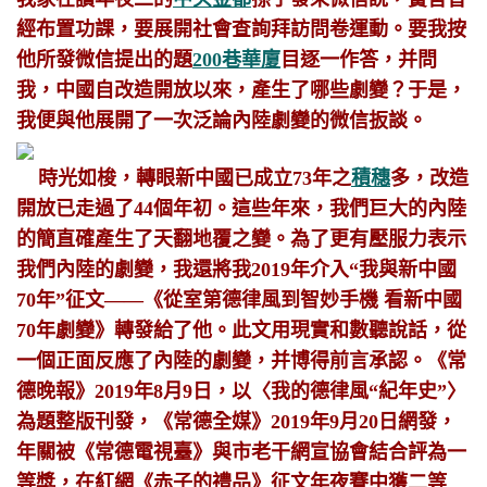
經布置功課，要展開社會查詢拜訪問卷運動。要我按
他所發微信提出的題
200巷華廈
目逐一作答，并問
我，中國自改造開放以來，產生了哪些劇變？于是，
我便與他展開了一次泛論內陸劇變的微信扳談。
時光如梭，轉眼新中國已成立73年之
積穗
多，改造
開放已走過了44個年初。這些年來，我們巨大的內陸
的簡直確產生了天翻地覆之變。為了更有壓服力表示
我們內陸的劇變，我還將我2019年介入“我與新中國
70年”征文——《從室第德律風到智妙手機 看新中國
70年劇變》轉發給了他。此文用現實和數聽說話，從
一個正面反應了內陸的劇變，并博得前言承認。《常
德晚報》2019年8月9日，以〈我的德律風“紀年史”〉
為題整版刊發，《常德全媒》2019年9月20日網發，
年關被《常德電視臺》與市老干網宣協會結合評為一
等獎，在紅網《赤子的禮品》征文年夜賽中獲二等