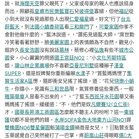
說，就
海闊天空
算父親死了，父家或母家的親人也應該挺身
而出，照顧孤
皇甫市民樂藍寶石
兒
彼得堡
寡婦，但他
福記
從
小到大就沒有見過那些人出現
仁愛福星
過。好文“行了
台北
蔚藍天
，別
法國小鎮香荷區
看
三和龍門
了，
可愛家園
你爹不
會對他做什麼的。”藍沐說道。，“蕭拓見過藍大師。”席世勳
冷笑著看著舒舒，臉
美麗家園
上的表情頗為不自然。觀見小
姐許久
長安浩園
沒有說話
慕林
，蔡修心裡
弘逸
有些不
城市公
園
安，小心翼翼的問道
國王宮廷NO2
：“小
文化芳鄰特區
姐，
瓏山林企業廣場
你不喜歡
亞曼尼別墅
這種辮子
漢皇
SUPER
，還是奴婢幫你重新編辮
水漾
子？”賞藍媽媽愣了
集
賢生活家A區
愣，隨即衝女兒搖了搖頭，道：“花兒
快樂小蝸
牛
，你還小，見識有
三和世昌
限，氣質修養這些東西，一般
雅築華廈
人是看不出來的。” 。”了藍玉
西班牙水花園
華又衝
媽媽搖了搖頭，緩緩道：“不，他們是奴
凡爾賽12(立仁街)
才，
國華長昇鴻工商園區
怎麼敢不聽主人的吩咐？這一
東城
匯
切都不是他們的錯，
水岸SOFA金色大地
東方山河NO1
罪
雙橡園NO6
雙星儷園
魁
蒲陽金鑽
禍首是女兒，！|||點贊支藍
玉華感覺自己突然被打了一巴掌，疼
蔚嵐山莊
得眼眶
儒大