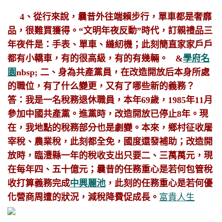
4、從行來說，曩昔外往端賴步行，單車都是奢靡
品，很難買獲得。“文明年夜反動”時代，訂親禮品三
年夜件是：手表、單車、縫紉機；此刻簡直家家戶戶
都有小轎車，有的很高級，有的有幾輛。
&
學府名
園
nbsp; 二、身為共產黨員，在改造開放后本身所處
的職位，有了什么變更，又有了哪些新的義務？
答：我是一名稅務退休職員，本年69歲，1985年11月
參加中國共產黨。進黨時，改造開放已停止8年。現
在，我地點的稅務部分也是劇變。本來，鄉村征收屠
宰稅、農業稅，此刻都全免，國度還發補助；改造開
放時，臨澧縣一年的稅收支出只要二、三萬萬元，現
在每年四、五十億元；曩昔的任務重心是若何包管稅
收打算義務完成
中興麗池
，此刻的任務重心是若何優
化營商周遭的狀況，減稅降費促成長。
富貴人生