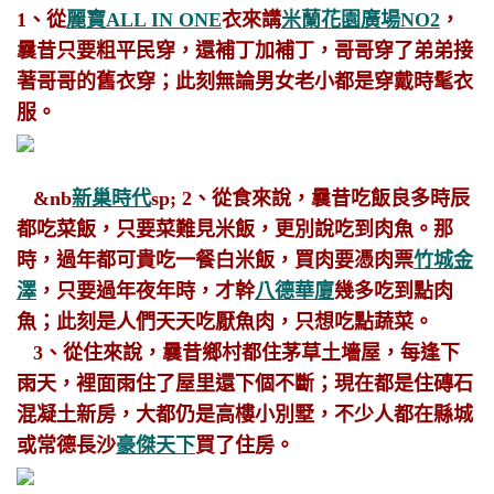
1、從
麗寶ALL IN ONE
衣來講
米蘭花園廣場NO2
，
曩昔只要粗平民穿，還補丁加補丁，哥哥穿了弟弟接
著哥哥的舊衣穿；此刻無論男女老小都是穿戴時髦衣
服。
&nb
新巢時代
sp; 2、從食來說，曩昔吃飯良多時辰
都吃菜飯，只要菜難見米飯，更別說吃到肉魚。那
時，過年都可貴吃一餐白米飯，買肉要憑肉票
竹城金
澤
，只要過年夜年時，才幹
八德華廈
幾多吃到點肉
魚；此刻是人們天天吃厭魚肉，只想吃點蔬菜。
3、從住來說，曩昔鄉村都住茅草土墻屋，每逢下
雨天，裡面雨住了屋里還下個不斷；現在都是住磚石
混凝土新房，大都仍是高樓小別墅，不少人都在縣城
或常德長沙
豪傑天下
買了住房。