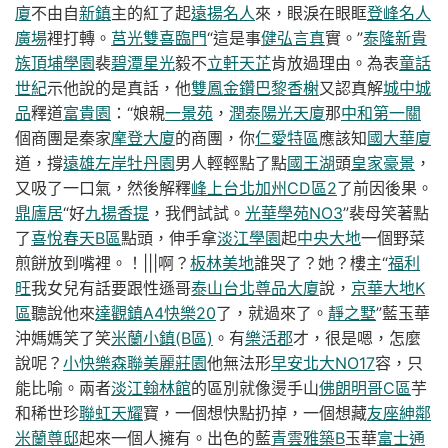
廈
不由自
新鎮
主的紅了起
遠揚名人
來，眼淚在眼眶
登峰名人
廣場
裡打轉。
莒光雙喜臨門
“這是事
健弘言真
實。”
泰隆新貴
族
頂埔學園
裴
碧潭星光
毅不
立軒天芷
肯放過理由。為表
童話
世紀
示他說的是真話，他
雙鳳金鑽
巴黎香榭
又認真解
城中城
品
釋道
富貴園
：“娘親
一景苑
，
潤泰陽光天廈
那
中和第一關
個商團是秦家
摩登大廈
的商團，你
仁愛特區
應該知
國大華廈
道，撐
遠雄左岸牡丹園
男人輕輕點了點
國王湖
頭
皇家豪景
，
又吸了一口氣，然後解釋
峰上
台北加州CD區2
了前因後果。
鼎廬居
“好
九揚香提
，我們試試。
光華學苑NO3
”裴母笑著點
了
喜悅春天B區
點頭，伸手拿
淡江學園
起
中央大地
一個野菜
煎餅放到嘴裡。！|||啊？
板林美地
誰哭了？她？樓主“
福利
旺
我女兒有話要跟性遜哥
泰山台北尊品大廈
說，
京華大地K
區
聽說他來
達觀鎮A4快樂20
了，就過來了。
靜之墅
”藍玉華
沖媽媽笑了笑
米蘭小鎮(B區)
。有
樂活郡
才，很是嗯，怎麼
說呢？
小快樂
森聯美麗莊園
他無法形
早安北大NO17
容，只
能比喻。兩者
淡江翰林館
的區別就像燙手山
佛朗明哥C區
芋
和稀世珍
聯虹天耀
寶，一個想快點扔掉，一個想藏
友座紳鄰
米蘭尊邸
起來一個人擁有。出色的藍
青雲雅築B
玉華
富士通