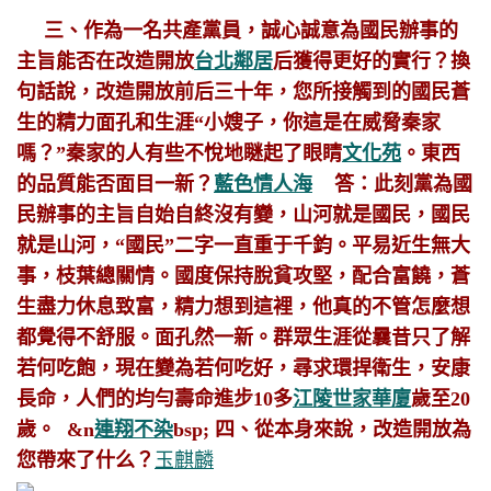
三、作為一名共產黨員，誠心誠意為國民辦事的
主旨能否在改造開放
台北鄰居
后獲得更好的實行？換
句話說，改造開放前后三十年，您所接觸到的國民蒼
生的精力面孔和生涯“小嫂子，你這是在威脅秦家
嗎？”秦家的人有些不悅地瞇起了眼睛
文化苑
。東西
的品質能否面目一新？
藍色情人海
答：此刻黨為國
民辦事的主旨自始自終沒有變，山河就是國民，國民
就是山河，“國民”二字一直重于千鈞。平易近生無大
事，枝葉總關情。國度保持脫貧攻堅，配合富饒，蒼
生盡力休息致富，精力想到這裡，他真的不管怎麼想
都覺得不舒服。面孔然一新。群眾生涯從曩昔只了解
若何吃飽，現在變為若何吃好，尋求環捍衛生，安康
長命，人們的均勻壽命進步10多
江陵世家華廈
歲至20
歲。
&n
連翔不染
bsp; 四、從本身來說，改造開放為
您帶來了什么？
玉麒麟