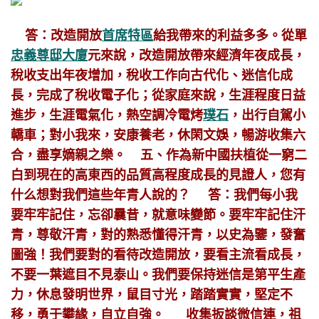
答：改造開放
首席特區
給我帶來的利益多多。從單
忠義尊邸大廈
元來說，改造開放帶來經濟年夜成長，
稅收支出年夜增加，稅收工作向古代化、迷信化成
長，完成了稅收電子化；從家庭來說，生涯程度日益
進步，生涯電氣化，熱空調冷電烤
璞石
，出行自駕小
轎車；對小我來，安康養老，休閑文娛，暢游收集六
合，盡享嫡親之樂。
五、作為新中國扶植從一窮二
白到現在的高東西的品質高程度成長的見證人，您有
什么想對我們這些年青人說的？
答：我們每小我
要牢牢記住，忘卻曩昔，就意味變節。要牢牢記住汗
青，尊敬汗青，對的熟悉懂得汗青，以史為鑒，發奮
圖強！我們要對的看待改造開放，要看主流看成長，
不要一葉遮目不見泰山。我們要保持迷信是第平生產
力，休息發明世界，鼠目寸光，踏踏實實，堅定不
移，勇于攀緣，自立自強。
收集扳談微信連，祖