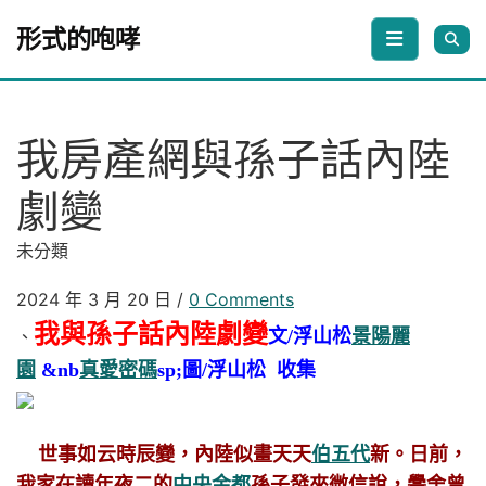
Skip to content
形式的咆哮
我房產網與孫子話內陸
劇變
未分類
2024 年 3 月 20 日
/
0 Comments
我與孫子話內陸劇變
文/浮山松
景陽麗
、
園
&nb
真愛密碼
sp;圖/浮山松 收集
世事如云時辰變，內陸似畫天天
伯五代
新。日前，
我家在讀年夜二的
中央金都
孫子發來微信說，黌舍曾