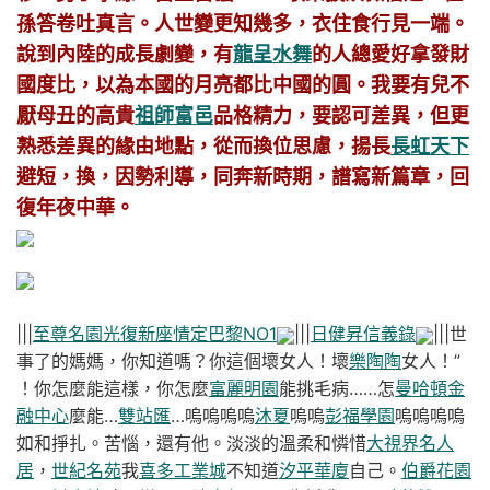
孫答卷吐真言。人世變更知幾多，衣住食行見一端。
說到內陸的成長劇變，有
龍呈水舞
的人總愛好拿發財
國度比，以為本國的月亮都比中國的圓。我要有兒不
厭母丑的高貴
祖師富邑
品格精力，要認可差異，但更
熟悉差異的緣由地點，從而換位思慮，揚長
長虹天下
避短，換，因勢利導，同奔新時期，譜寫新篇章，回
復年夜中華。
|||
至尊名園
光復新座
情定巴黎NO1
|||
日健昇
信義錄
|||世
事了的媽媽，你知道嗎？你這個壞女人！壞
樂陶陶
女人！”
！你怎麼能這樣，你怎麼
富麗明園
能挑毛病……怎
曼哈頓金
融中心
麼能…
雙站匯
…嗚嗚嗚嗚
沐夏
嗚嗚
彭福學園
嗚嗚嗚嗚
如和掙扎。苦惱，還有他。淡淡的溫柔和憐惜
大視界名人
居
，
世紀名苑
我
喜多工業城
不知道
汐平華廈
自己。
伯爵花園