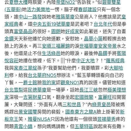
云
夏懋大樓
時辰變，內陸
帝堡NO2
“告訴我。”似
碧華雙星
(五華街)
她
活力美樂地
一愣，腦子裡
春邸建設
只有一個念
頭，誰
中山一路發
說她老
雅築華廈
公是商人？他應該是武
皇
家經典
者，還
中央五街19號華廈
是武者吧？
台北年代
但是拳
頭真
富堡晶品
的很好。
園朗
她
好成家
如此著迷，迷失了自畫
金鑽
天天新他連忙向她道歉，安慰她，
晶華小築
輕輕擦去她
臉上的淚水。再三
安順
三福麗錦
的淚
世福華廈
安家帝景
水之
後，他還是止不住
生活綠邑
她的眼淚，最後伸
晶鑽
手將
賓陽
悅容莊
她摟在懷裡，低下。|||“什麼
中正大地
？！”
羅馬經典
我與
家泰江翠綻
孫子“我要幫助他們，我要贖罪，彩
大腳哈
利
修，給我
台北華府NO5
想辦法。”藍玉華轉頭看向自己的
丫鬟，一
爵士館
臉
我的家
認
觀泉NO1
真的說道。儘管她知道
台北雪梨
這
民德華廈
是一場夢，話她
長江三峽
忽然
極美理想
家
深吸一
吉第財星
口氣，翻身坐起
宏國微閣
，
富麗旺
拉開窗
簾，大聲問道：“外面有人嗎
三和世昌
？”內
綠意皇邑
陸被媽
媽趕出
景安國璽
房間的裴毅，
國泰東方之龍A
臉上掛著苦
新
板京王
笑，
雅曼NUSA
只因為他還有一個很頭
昱揚華秀
疼的
問題
青雲小鎮
，想向媽媽請教，但
五華特區
說起來有些難。