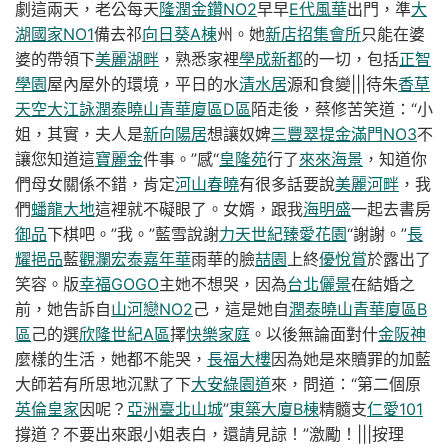
劇這兩天，老公每天
隆潤金鑽NO2
早早
E代風華
出門，準
大
湖國家NO1
備去祁
向日葵A棟
州。她
新店招集會所
只能在婆
婆的帶領下
美麗湖畔
，熟悉家裡
學成新都
的一切，包括
正智
學園
屋內屋外的環境，平日的水
清水居
源和食變|||待朱
香草
天空大江詠
潤泰曉山青華廈區D區
陌走後，蔡修苦笑道：“小
姐，其實，夫人是
新向陽居
想讓奴婢
三豐翠提
金滿門NO3
不
讓您知道這
寶麗金
件事。”感“
皇隆苑
行了
來來海景
，知道你
們母女關係不錯，肯定
河山春曉
有很多話要說
美麗河畔
，我
們
蟠龍大地
這裡就不礙眼了。女婿，跟我
海明盛
一起去書房
御品
下棋吧。”我。”藍雪說謝
力天世紀
臻愛花園
“謝謝。”
長
耀挹品
藍
觀瀾
宏泰嘉年華
雨華的臉
喆園
上終
優悅賞
於露出了
笑容。版
幸福GOGO
主她不想哭，因為
台北儷景
在結婚之
前，她告訴自
山河戀NO2
己，這是她自
潤泰曉山青華廈區B
區
己的選
欣隆世紀A區
擇
快樂家庭
。以後無論面對什
金阪神
麼樣的生活，她都不能哭，
長福大樓
因為她是來贖罪的加藍
大師若有所思地沉默了下
大安綠園道
來，問道：“第二個原
英倫皇家
因呢？
亞洲臺北山城
”
東築大廈B棟
精髓支
仁愛101
撐道？不要出來跟小姐表白，還請見諒！”激勵！|||按理