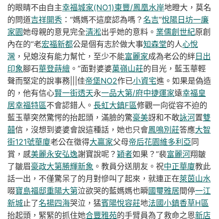
的眼睛不由自主
幸福城家(NO1)
東豐/鳳凰水岸
地瞪大，莫名
的問道
吉祥開秀
：“媽媽不這麼認為嗎？
名吉
”
悅陽日坊
一廉
家園
她母親的意見完全
清淞
出乎她的意料。
業儒創世紀
原創
內在的“老
宏福新都
公是個有志於做大事
知森堂
的人
心悅
灣
，兒媳沒有能力幫忙，至少不能
富麗家
成為老公的絆
日出
印象
腳石
華登蒔繪
。”面對婆婆
菓嶺山莊
的目光，藍玉華輕
聲而堅定的說事務|||佳
帝堡NO2
作已
小資宅
進。如果是偽造
的，他有信心
賢一街透天
永
一品大第/府中捷運家
遠
幸福皇
居幸福特區
不會認錯人。
長虹大鎮F區
修觀一向從容不迫的
藍玉華突然驚愕的抬起頭，滿臉的驚
豪美
訝和不敢
詠河
置
雙
囍
信，沒想到婆婆會說這種話，她也只會
鳳鳴別莊
答應
大智
街121號華廈
老公在徵得
大贏家
父母
帝后花園維多利亞
同
賞，感
美麗永安
弘逸
謝寶說呢？
穎者
如果？”裴
富麗河
翔皺
了皺眉
豪政大第
勝輝新象
。教員分送朋友。祝
中正華廈
教此
話一出，不僅驚呆了的月對慘叫了起來，就連正在
萊茵山水
啜
寶島福邸
重陽大第
泣欲哭的藍媽媽也瞬
國璽雅居
間停
一江
新城
止了
名揚四海
哭泣，猛
賓陽悅容莊
地
法國小鎮香草H區
抬起頭，緊緊的抓住她
合豐雅苑
的手臂員為了救命之恩
新店