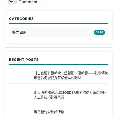
CATEGORIES
熱力四射
6216
RECENT POSTS
【白欲曉】鑄新魂、塑新形、賦新體——孔教傳統
形態若何現找九宮格分享代轉型
山東淄博陶瓷琉璃財OSDER奧斯德德系車產鏈個
人工作技巧比賽舉行
看岳新竹森和診所談