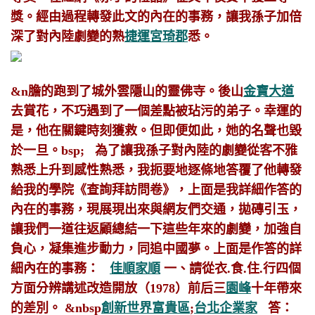
獎。經由過程轉發此文的內在的事務，讓我孫子加倍
深了對內陸劇變的熟
捷運宮琦郡
悉。
&n膽的跑到了城外雲隱山的靈佛寺。後山
金寶大道
去賞花，不巧遇到了一個差點被玷污的弟子。幸運的
是，他在關鍵時刻獲救。但即便如此，她的名聲也毀
於一旦。bsp; 為了讓我孫子對內陸的劇變從客不雅
熟悉上升到感性熟悉，我扼要地逐條地答覆了他轉發
給我的學院《查詢拜訪問卷》，上面是我詳細作答的
內在的事務，現展現出來與網友們交通，拋磚引玉，
讓我們一道往返顧總結一下這些年來的劇變，加強自
負心，凝集進步動力，同追中國夢。上面是作答的詳
細內在的事務：
佳順家順
一、請從衣.食.住.行四個
方面分辨講述改造開放（1978）前后三
園峰
十年帶來
的差別。
&nbsp
創新世界富貴區
;
台北企業家
答：