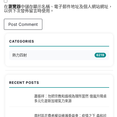
在
瀏覽器
中儲存顯示名稱、電子郵件地址及個人網站網址，
以供下次發佈留言時使用。
CATEGORIES
熱力四射
6219
RECENT POSTS
蕭振祥：勿把宗教和諧視為理所當然 億嵐升降桌
多元化是新加坡氣力來源
周村區花費者權益維護委員會：疫情之下 森和診