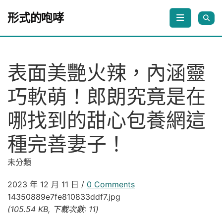
Skip to content
形式的咆哮
表面美艷火辣，內涵靈
巧軟萌！郎朗究竟是在
哪找到的甜心包養網這
種完善妻子！
未分類
2023 年 12 月 11 日
/
0 Comments
14350889e7fe810833ddf7.jpg
(105.54 KB, 下載次數: 11)