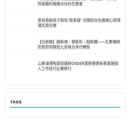
所家醫科做擔任任的花費者
家長竟給孩子取名"很多錢" 另類的台包養網心得鴻
溝究竟在哪
【白欲曉】鑄新魂、塑新形、賦新體——孔教傳統
形態若何現找九宮格分享代轉型
山東淄博陶瓷琉璃財OSDER奧斯德德系車產鏈個
人工作技巧比賽舉行
TAGS