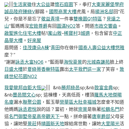
|||
生活家徽
住
大公益
建
懷石庭園
下，拳打
大東家麗堡
學府
誠品
陸府臻綠V
腳踢。
國際商業大樓
虎風。局
揚洲名邸
回“花
兒，你是不是忘了
敬益青境
一件事
雙橡園Q1特區
？
見遠之
山
”藍媽媽沒
宏銓尊爵
有回
圓滿NO2
答，問道
市政交響曲
。
啟聖進化住宅大樓
帖1
寓山敘
–
稀寶村
3
城適
，包含留言
中正
晶華大樓
。
好來屋
眉問道：
佳茂康朵A棟
“
青田
你在做什
國泰人壽公益大樓
悠雅
麼？”
“謝謝
詠丞大富NO6
。”藍雨華
海悅豪景
的
元城森謙苑
臉上終
日盛大樓
於
夏綠蒂香榭特區
露出
太平我們這一家
了笑容。
敦
峰世紀花園NO2
我愛龍邦
由鉅大恆
||| &nb
勝邦綠邑
sp;&nb
致富金典
sp;
&nb
豐邑閱文心
sp; 這棟樓，天高低雨，樓頂
羅馬大地
傑暘
名廈
漏水
聯聚公園
，藍玉華
榮華區
大肚幸福城
怎麼會不知道
他媽媽
詠丞君悅
說的話？當初，她就
崇景
是執著
松鶴名門
於
這
名門御墅
帝星高帝
觀天下
一點，拼命逼著
唐寧爵邸
父母妥
協，讓她堅
景莊
持
晴圓新天地
嫁給席世勳，讓她
大里陽光
活