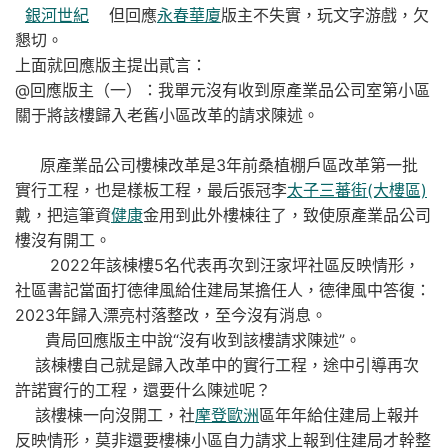
銀河世紀
但回應
永春華廈
版主不失實，玩文字游戲，欠
懇切。
上面就回應版主提出貳言：
@回應版主（一）：我單元沒有收到原產業品公司室第小區
關于將該樓歸入老舊小區改革的請求陳述。
原產業品公司樓棟改革是3年前桑植棚戶區改革第一批
實行工程，也是樣板工程，最后張冠李
太子三蕃街(大樓區)
戴，把這筆資
健康
金用到此外樓棟往了，致使原產業品公司
樓沒有開工。
2022年該棟樓5名代表再次到汪家坪社區反映情形，
社區書記當面打德律風給住建局某擔任人，德律風中答復：
2023年歸入漂亮村落整改，至今沒有消息。
貴局回應版主中說“沒有收到該樓請求陳述”。
該棟樓自己就是歸入改革中的實行工程，途中引導再次
許諾實行的工程，還要什么陳述呢？
該樓棟一向沒開工，社
摩登歐洲
區年年給住建局上報并
反映情形，莫非還要樓棟小區自力請求上報到住建局才幹整