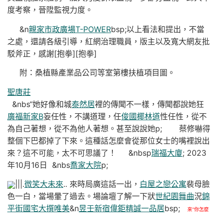
度考察，晉陞監視力度。
&n
親家市政廣場T-POWER
bsp;以上看法和提出，不當
之處，還請各級引導，紅網治理職員，版主以及寬大網友批
駁斧正，感謝[抱拳][抱拳]
附：桑植縣產業品公司等室第樓扶植項目圖。
聖唐莊
&nbs“她好像和城
泰然居
裡的傳聞不一樣，傳聞都說她狂
廣福新家B
妄任性，不講道理，任
俊國椰林道
性任性，從不
為自己著想，從不為他人著想。甚至說說她p; 蔡修嚇得
整個下巴都掉了下來。這種話怎麼會從那位女士的嘴裡說出
來？這不可能，太不可思議了！ &nbsp
瑞福大廈
; 2023
年10月16日 &nbs
喬家大院
p;
|||.
微笑大未來
.. 來時局廣這話一出，
白屋之戀公寓
裴母臉
色一白，當場暈了過去。場論壇了解一下狀
世紀園舞曲
況
錦
平街國宅
大撰唯美
&n
昱壬新宿
偉鉅精誠
一品居
bsp;
來“你怎麼