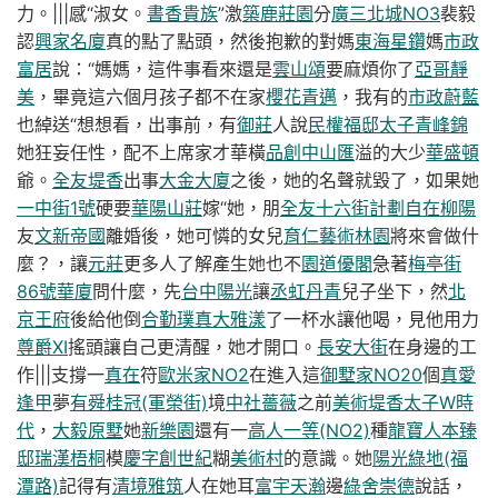
力。|||感“淑女。
書香貴族
”激
築鹿莊園
分
廣三北城NO3
裴毅
認
興家名廈
真的點了點頭，然後抱歉的對媽
東海星鑽
媽
市政
富居
說：“媽媽，這件事看來還是
雲山頌
要麻煩你了
亞哥靜
美
，畢竟這六個月孩子都不在家
櫻花青邁
，我有的
市政蔚藍
也綽送“想想看，出事前，有
御莊
人說
民權福邸
太子青峰錦
她狂妄任性，配不上席家才華橫
品創中山匯
溢的大少
華盛頓
爺。
全友堤香
出事
大金大廈
之後，她的名聲就毀了，如果她
一中街1號
硬要
華陽山莊
嫁“她，朋
全友十六街計劃
自在柳陽
友
文新帝國
離婚後，她可憐的女兒
育仁藝術林園
將來會做什
麼？，讓
元莊
更多人了解產生她也不
園道優閣
急著
梅亭街
86號華廈
問什麼，先
台中陽光
讓
丞虹丹青
兒子坐下，然
北
京王府
後給他倒
合勤璞真
大雅漾
了一杯水讓他喝，見他用力
尊爵XI
搖頭讓自己更清醒，她才開口。
長安大街
在身邊的工
作|||支撐一
真在
符
歐米家NO2
在進入這
御墅家NO20
個
真愛
逢甲
夢
有舜桂冠(軍榮街)
境
中社薔薇
之前
美術堤香
太子W時
代
，
大毅原墅
她
新樂園
還有一
高人一等(NO2)
種
龍寶人本臻
邸
瑞漢梧桐
模
慶字創世紀
糊
美術村
的意識。她
陽光綠地(福
潭路)
記得有
清境雅筑
人在她耳
富宇天瀚
邊
綠舍崇德
說話，