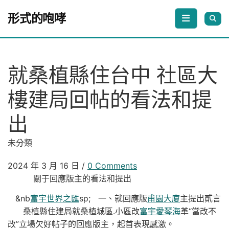
Skip to content
形式的咆哮
就桑植縣住台中 社區大
樓建局回帖的看法和提
出
未分類
2024 年 3 月 16 日
/
0 Comments
關于回應版主的看法和提出
&nb
富宇世界之匯
sp; 一、就回應版
甫園大廈
主提出貳言
桑植縣住建局就桑植城區.小區改
富宇愛琴海
革“當改不
改”立場欠好帖子的回應版主，起首表現感激。