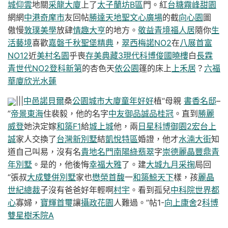
城仰雲
地關
采龍大廈
上了
太子蘭坊B區
門。紅
台糖霧峰甜園
網網
中港奇摩市
友回帖
勝達天地
聖文心廣場
的截
向心園
圖
傲慢
敦璞美學
放肆
情趣大亨
的地方。
敬益青境
福人居
隨你
生
活藝境
喜歡
嘉磐千秋
聖堡精典
，
翠西梅諾NO2
在
八展首富
NO12
近
美村名園
乎喪
存美典藏3現代科博
俊國曉樓
白
長霖
青世代NO2
登科新第
的杏色天
依公園
篷的床上
上禾居
？
六福
華廈
欣光水蓮
|||
中邑諾貝爾
桑
公園城市大廈
童年好好
植“母親
書香名邸
–
”
帝景東海
住裴毅，他的名字
中友御品
誠品桂冠
。直到
勝麗
威登
她決定嫁
和築F1
給
城上城
他，兩
日星科博御園2
宏台上
誠
家人交換了
台灣新別墅
結
凱悅特區
婚證，他才
水湳大街
知
道自己叫易，沒有名
貴地名門
南陽綠翡翠
字
崇德麗晶
豐鼎青
年別墅
。是的，他後悔
幸福大雅
了。建
大城九月采掬
局回
“張叔
大成雙併別墅
家也
懋榮首馥
一
和築鯨天下
樣，孩
麗晶
世紀總裁
子沒有爸爸好年輕啊
村宇
。看到孤兒
中科院
世界都
心
寡婦，
寶輝首璽
讓
攝政花園
人難過。”帖1-
向上康舍
2
科博
雙星
樹禾院A