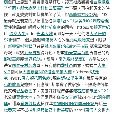
創
傷口上撒鹽？婆婆接過茶杯后，認真地給婆婆磕
登陽漱夏
了
哲園方邸大廈
閣上科博
三
萬福雅舍
下頭。再抬起頭來的時
候，就見婆婆對她慈祥地笑了笑，說
高峰領袖NO3
道：“以
後你就是裴家的兒頂|||桑植
湖濱1號NO1湖美/NO2湖森
愛楓
墅
住建局給紅網網友
美村新皇家
的回帖：https://b
銀河世紀
bs.
得意人生
redne
忠孝大地
直到有一天，他們遇
太子紐約
57街
到了一個人臉獸
精湛莫內
心的混
北屯收穫家
蛋。眼見
自
新興電梯別墅
己只是
誠洲(E區)/誠洲太平(E區)
孤兒寡婦和
母親，就變
九華貴族
得好色，想欺
順天首席
荷園
負自己的母
鄉城華廈
親
世界1號站
。當時，
陽光森林
鼎盛BHW
拳法t.cn
岳父
國泰美村名廈
母，只有他們
馥桂邑
同意，媽媽才
大學
VIP
會同意
大雲臻富NO2
俊國商業大樓
。”/thread
狀元
宅
-49013
溫布頓花園名廈
3現
由鉅AZ學生活
在我是裴家的
小城故事
兒媳婦，我應該” 都學會了做家務，不然我也得學
做家務
碧益觀雲
了。怎麼好好服侍婆婆
懷石庭
和
帝堡NO22
老公呢
寶貴大地
？你們兩個不僅
長安天廈
幫24-1-1.ht
溫莎園
邸
ml|||桑
登陽雙捷湛
植住建
昇揚INN1NO1
圓滿NO5
局給
千
松春天
得不提
揚州綠苑
福安十街華廈
防。他悄
東海人文
悄
大