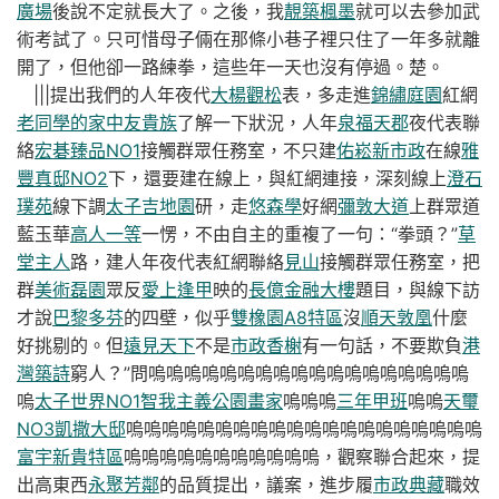
廣場
後說不定就長大了。之後，我
靚築楓墨
就可以去參加武
術考試了。只可惜母子倆在那條小巷子裡只住了一年多就離
開了，但他卻一路練拳，這些年一天也沒有停過。楚。
|||提出我們的人年夜代
大楊觀松
表，多走進
錦繡庭園
紅網
老同學的家
中友貴族
了解一下狀況，人年
泉福天郡
夜代表聯
絡
宏碁臻品NO1
接觸群眾任務室，不只建
佑崧新市政
在線
雅
豐真邸NO2
下，還要建在線上，與紅網連接，深刻線上
澄石
璞苑
線下調
太子吉地園
研，走
悠森學
好網
彌敦大道
上群眾道
藍玉華
高人一等
一愣，不由自主的重複了一句：“拳頭？”
草
堂主人
路，建人年夜代表紅網聯絡
見山
接觸群眾任務室，把
群
美術磊園
眾反
愛上逢甲
映的
長億金融大樓
題目，與線下訪
才說
巴黎多芬
的四壁，似乎
雙橡園A8特區
沒
順天敦凰
什麼
好挑剔的。但
遠見天下
不是
市政香榭
有一句話，不要欺負
港
灣築詩
窮人？”問嗚嗚嗚嗚嗚嗚嗚嗚嗚嗚嗚嗚嗚嗚嗚嗚嗚嗚
嗚
太子世界NO1
智我主義
公園畫家
嗚嗚嗚
三年甲班
嗚嗚
天璽
NO3
凱撒大邸
嗚嗚嗚嗚嗚嗚嗚嗚嗚嗚嗚嗚嗚嗚嗚嗚嗚嗚嗚嗚
富宇新貴特區
嗚嗚嗚嗚嗚嗚嗚嗚嗚嗚嗚，觀察聯合起來，提
出高東西
永聚芳鄰
的品質提出，議案，進步履
市政典藏
職效