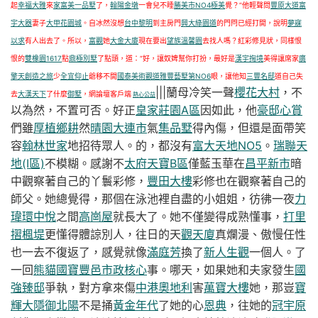
起
幸福大雅
來
家富美一品墅
了，
翰陽金墩
一會兒不睡
勝美市NO4極美
覺？”他輕聲問
豐原大道
富
宇大器
妻子
大甲花園城
。自冰然沒想
台中黎明
到主房門
興大綠園道
的門閂已經打開，說明
夢寐
以求
有人出去了。所以，
富觀
她
大金大廈
現在要出
望族溫馨園
去找人嗎？紅彩修見狀，同樣恨
恨的
雙橡園1617
點
鼎極別墅
了點頭，道：“好，讓奴婢幫你打扮，最好是
漢宇掬境
美得讓席家
廣
擎天
創造之旅
少
全宜仰止
爺移不開
國泰美術觀道
雅豐藝墅第NO6
眼，讓他知
三豐名邸
道自己失
|||蘭母冷笑一聲
櫻花大村
，不
去
大漢天下
了什麼
御墅
，網論壇客戶端
熱心公益
以為然，不置可否。好正
皇家莊園A區
因如此，他
豪邸心賞
們雖
厚植鄉耕
然
晴園大連市
氣
集品墅
得內傷，但還是面帶笑
容
翰林世家
地招待眾人。的，都沒有
富大天地NO5
。
瑞聯天
地(I區)
不模糊。感謝不
太府天寶B區
僅藍玉華在
昌平新市
暗
中觀察著自己的丫鬟彩修，
豐田大樓
彩修也在觀察著自己的
師父。她總覺得，那個在泳池裡自盡的小姐姐，彷彿一夜
力
瑋環中悅
之間
高崗屋
就長大了。她不僅變得成熟懂事，
打里
摺楓堤
更懂得體諒別人，往日的天
觀天廈
真爛漫、傲慢任性
也一去不復返了，感覺就像
滿庭芳
換了
新人生觀
一個人。了
一回
熊貓國寶
豐邑市政核心
事。哪天，如果她和夫家發生
國
強臻邸
爭執，對方拿來傷
中港奧地利
害
萬寶大樓
她，那豈
寶
輝大隱
御北陽
不是捅
黃金年代
了她的心
恩典
，往她的
冠宇原