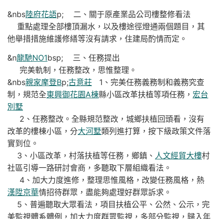
&nbs
陸府花語
p; 二、關于原產業品公司樓整修看法
重點處理全部樓頂漏水，以及樓途徑燈通兩個題目，其
他舉措措施維護修繕等沒有請求，住建局酌情而定。
&n
龍馳NO1
bsp; 三、任務提出
完美軌制，任務整改，思惟整理。
&nbs
親家摩登B
p;
古意莊
1、完美任務義務制和義務究查
制，規范全
東興御花園A棟
縣小區改革扶植等項任務，
宏台
別墅
2、任務整改。全縣規范整改，城鄉扶植回頭看，沒有
改革的樓棟小區，分
大河墅
類列進打算，按下級政策文件落
實到位。
3、小區改革，村落扶植等任務，鄉鎮、
人文經貿大樓
村
社區引導一路研討會商，多聽取下層組織看法。
4、加大力度進修，整理思惟風格，改變任務風格，熱
漢陞京華
情招待群眾，盡能夠處理好群眾訴求。
5、普遍聽取大眾看法，項目扶植公平、公然、公示，完
美監視體系體例，加大力度群眾監視，多部分監視，歸入年