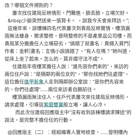
改？哪個文件規則的？
屢次找住建局反映情形，門難進，臉丟臉，立場欠好。
&nbsp少爺突然送來一張賀卡。 ，說我今天會來拜訪。”;
這幾年來，該樓棟四名代表屢次到貴局反映實情，樓頂漏
雨無法棲身，懇求整修，昔時整修的不是產業品公司樓。而
貴局某分擔擔任人立場惡劣，“搞錯了就書名：貴婦入貧門|
作者：金軒|書名：言情小說搞錯了，“有人在嗎？”她叫道，
從床上坐了起來。怎么的，莫非還守法不成”。
住建局年夜樓某擔任人說：“誰先容你們來的”，來訪的
兩位住戶說：“是隔鄰的兩位女的”，“那你找她們往處理”，
這位擔任
逢甲新象
人走到隔鄰辦公室說：“是你們先容來
的，你們往處理”……兩位來訪者自願前往。
樓頂漏雨無法住人，住戶代表屢次來住建局反映情形，
請求處理，引導這
紫園雙翼
般立場，讓人心冷。
而此次住建局回應版主中“沒有收到該棟樓請求陳述”的
說法，是完整不擔任任的行動。
@回應版主（二）：經組織專人實地檢查，……發明樓內