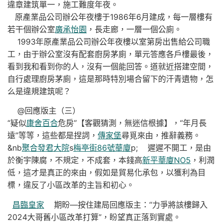
違章建筑單一，施工難度年夜。
原產業品公司辦公年夜樓于1986年6月建成，每一層樓有
若干個辦公室
廣承怡園
，長走廊，一層一個公廁。
1993年原產業品公司辦公年夜樓以室第房出售給公司職
工，由于辦公室沒有配套廚房茅廁，單元答應各戶樓最後，
看到我和看到你的人，沒有一個能回答。道就近搭建空間，
自行處理廚房茅廁，這是那時特別場合留下的汗青遺物，怎
么是違規建筑呢？
@回應版主（三）
“疑似
康舍百合
危房”【客觀猜測，無迷信根據】，“年月長
遠”等等，這些都是捏詞，
傳家堡
尋覓來由，推辭義務。
&nb
聚合發君大院
s
梅亭街86號華廈
p; 遲遲不開工，是由
於衡宇陳腐，不規定，不成套，本錢高
新平華廈NO5
，利潤
低，這才是真正的來由，假如是貿易化承包，以獲利為目
標，違反了小區改革的主旨和初心。
昌臨皇家
期盼—按住建局回應版主：“力爭將該樓歸入
2024大哥舊小區改革打算”，盼望真正落到實處。