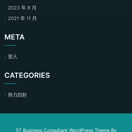
2023 年 8 月
2021 年 11 月
META
登入
CATEGORIES
熱力四射
ST Business Consultant WordPress Theme
By