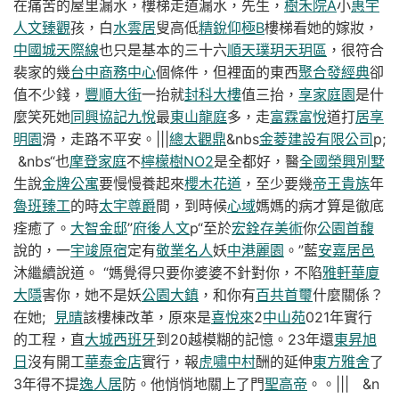
在痛苦的屋里漏水，樓梯走道漏水，先生，
樹禾院A
小
惠宇
人文臻觀
孩，白
水雲居
叟高低
精銳仰極B
樓梯看她的嫁妝，
中國城天際線
也只是基本的三十六
順天璞玥天玥區
，很符合
裴家的幾
台中商務中心
個條件，但裡面的東西
聚合發經典
卻
值不少錢，
豐順大街
一抬就
封科大樓
值三抬，
享家庭園
是什
麼笑死她
同興協記九悅
最
東山龍庭
多，走
富霖富悅
道打
居享
明園
滑，走路不平安。|||
總太觀鼎
&nbs
金菱建設有限公司
p;
&nbs“也
摩登家庭
不
檸檬樹NO2
是全都好，醫
全國榮興別墅
生說
金牌公寓
要慢慢養起來
櫻木花道
，至少要幾
帝王貴族
年
魯班臻工
的時
太宇尊爵
間，到時候
心域
媽媽的病才算是徹底
痊癒了。
大智金邸
”
府後人文
p“至於
宏銓存美術
你
公園首馥
說的，一
宇竣原宿
定有
敬業名人
妖
中港麗園
。”藍
安嘉居邑
沐繼續說道。 “媽覺得只要你婆婆不針對你，不陷
雅軒華廈
大隱
害你，她不是妖
公園大鎮
，和你有
百共首璽
什麼關係？
在她;
見晴
該樓棟改革，原來是
喜悅來
2
中山苑
021年實行
的工程，直
大城西班牙
到20越模糊的記憶。23年還
東昇旭
日
沒有開工
華泰金店
實行，報
虎嘯中村
酬的延伸
東方雅舍
了
3年得不提
逸人居
防。他悄悄地關上了門
聖高帝
。。||| &n