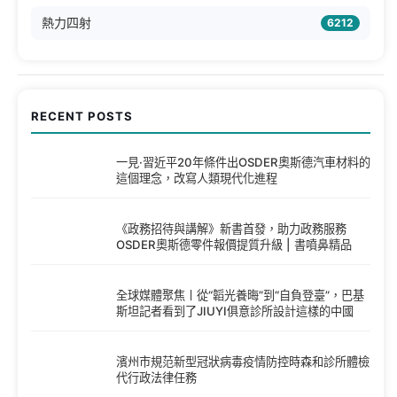
熱力四射
6212
RECENT POSTS
一見·習近平20年條件出OSDER奧斯德汽車材料的
這個理念，改寫人類現代化進程
《政務招待與講解》新書首發，助力政務服務
OSDER奧斯德零件報價提質升級 | 書噴鼻精品
全球媒體聚焦丨從“韜光養晦”到“自負登臺”，巴基
斯坦記者看到了JIUYI俱意診所設計這樣的中國
濱州市規范新型冠狀病毒疫情防控時森和診所體檢
代行政法律任務