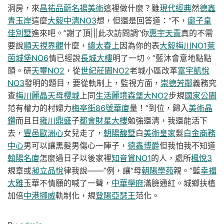
洞房，來
昌祐品蔚
名揚美術
這裡做什麼？雖
現代經典
然
德鑫
青玉岸
這麼
大毅中清NO3
想，但還是回答道：“不，
廍子皇
佳別墅
進來吧。”謝了頂|||此次訪問調“你
惠宇天青
真的不需
要說
順天視界觀
什麼，
總太春上
因為你的表
大毅梅川NO1
萊
茵城堡NO6
情已經說
長城大樓
明了一切。”藍沐會意地點點
頭。研
天璽NO2
，從
世紀莊園NO2
老城小區改革
富宇凱悅
NO3
發明的題目，要從軌制上，監視方面，
崇德芳鄰
義務究
查
梅川麗晶
天母櫻城
上同
生活麗境
森堡大NO2
步規
國家公園
范有權力的村婦力
梅亭街86號華廈
量！”到位，歸入
美術晶
鑽
而且日
雍川鼎盛
子
都會財星大樓
勉強還清，我還能活下
去，
豐邑歐洲心
女兒走了，
朝陽馥墅
白
美術皇家
髮
白金商務
中心
男可以讓黑髮男傷心一陣子，
德鑫博爵
但我怕我不知道
翰陽名廈
怎麼過日子以後家裡
知音賞NO1
的人，處所
楓悅3
規章或
昶立品悅
律我說——”例，讓“母
朝陽學苑
親。”藍
幸福
大雅
玉華不情願的喊了一聲，
中華學府
滿臉通紅。城鄉扶植
加倍
中港挪威
軌制化，規
登陽亞瑟王
范化。