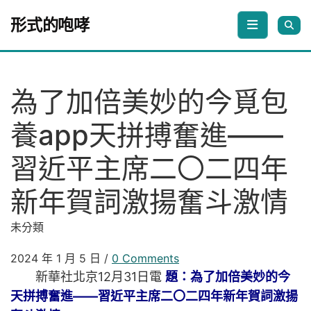
Skip to content
形式的咆哮
為了加倍美妙的今覓包
養app天拼搏奮進——
習近平主席二〇二四年
新年賀詞激揚奮斗激情
未分類
2024 年 1 月 5 日
/
0 Comments
新華社北京12月31日電
題：為了加倍美妙的今
天拼搏奮進——習近平主席二〇二四年新年賀詞激揚