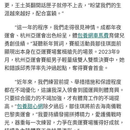
更，王土英翻開話匣子就停不上去，“盼望我們的生
涯越來越好，配合富饒。”
“這一年的程序，我們走得很見神情。成都年夜
運會、杭州亞運會出色紛呈，體
包養網車馬費
育健兒
勇創佳績。”凝聽新年賀詞，賽艇活動員鄒佳琪面前
顯現出本身在亞運賽場奮楫搶先的場景。2023年9
月，杭州亞運會賽艇男子輕量級雙人雙槳決賽中，她
和錯誤邱秀萍率先沖過起點，奪得賽會首金。
“近年來，我們練習前提、舉措措施和保證程度
都在不竭優化，這讓我深入領會到國運興則體育興。
只要綜合國力的不竭加強，才有體育工作的不竭提
高。”
包養甜心網
除夕過后，鄒佳琪將前去海南備戰
巴黎奧運會，“我要持續發揚拼搏精力，愛護備戰時
光，器重每一次練習，力爭在奧運賽場獲得好成就，