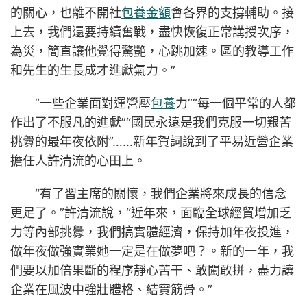
的關心，也離不開社
包養金額
會各界的支撐輔助。接
上去，我們還要持續奮戰，盡快恢復正常講授次序，
為災，簡直讓他覺得驚艷，心跳加速。區的教導工作
和先生的生長成才進獻氣力。”
“一些企業面對運營壓
包養
力”“每一個平常的人都
作出了不服凡的進獻”“國民永遠是我們克服一切艱苦
挑釁的最年夜依附”……新年賀詞說到了平易近營企業
擔任人許清流的心田上。
“有了習主席的關懷，我們企業將來成長的信念
更足了。”許清流說，“近年來，面臨全球經貿增加乏
力等內部挑釁，我們搞實體經濟，保持加年夜投進，
做年夜做強實業她一定是在做夢吧？。新的一年，我
們要以加倍果斷的程序靜心苦干、敢闖敢拼，盡力讓
企業在風波中強壯體格、結實筋骨。”