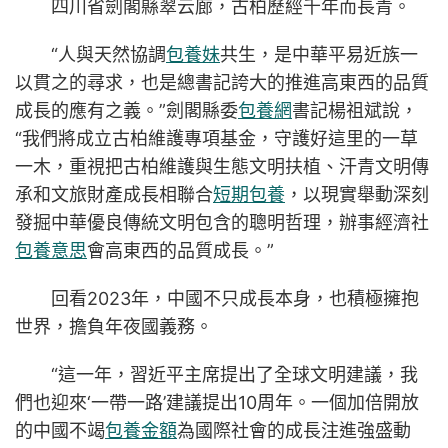
四川省劍閣縣翠云廊，古柏歷經千年而長青。
“人與天然協調
包養妹
共生，是中華平易近族一
以貫之的尋求，也是總書記誇大的推進高東西的品質
成長的應有之義。”劍閣縣委
包養網
書記楊祖斌說，
“我們將成立古柏維護專項基金，守護好這里的一草
一木，重視把古柏維護與生態文明扶植、汗青文明傳
承和文旅財產成長相聯合
短期包養
，以現實舉動深刻
發掘中華優良傳統文明包含的聰明哲理，辦事經濟社
包養意思
會高東西的品質成長。”
回看2023年，中國不只成長本身，也積極擁抱
世界，擔負年夜國義務。
“這一年，習近平主席提出了全球文明建議，我
們也迎來‘一帶一路’建議提出10周年。一個加倍開放
的中國不竭
包養金額
為國際社會的成長注進強盛動