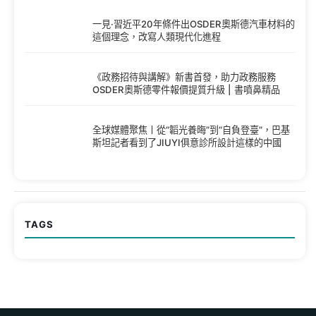
一見·習近平20年條件出OSDER奧斯德汽車材料的
這個理念，改寫人類現代化進程
《政務招待與講解》新書首發，助力政務服務
OSDER奧斯德零件報價提質升級 | 書噴鼻精品
全球媒體聚焦丨從“韜光養晦”到“自負登臺”，巴基
斯坦記者看到了JIUYI俱意診所設計這樣的中國
TAGS