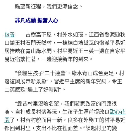
瞻望新征程，我們更添信念。
非凡成績 振奮人心
包養
古樹高下屋，村外水如環。江西省婺源縣秋
口鎮王村石門天然村，一棟棟白墻黛瓦的徽派平易近
居掩映在青山綠水間。村平易近王土英一邊在自家平
易近宿繁忙著，一邊迎接新年的到來。
“食糧生孩子‘二十連豐’，綠水青山成色更足，村
落復興展示新景象”，習近平主席的新年賀詞，令王
土英感歎“遇上了好時期”。
“曩昔村里沒啥名望，我們發家致富的門路很
窄。自打成長村落游玩，生孩子生涯前提改良
甜心花
園
了，村容村貌面目一新，良多在外務工的村平易近
都回到村里，支出不比在裡面差。”談起村里的變