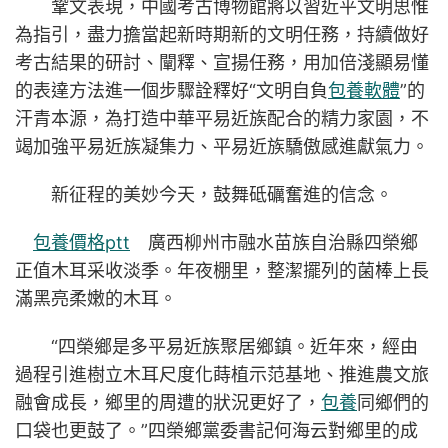
鞏文表現，中國考古博物館將以習近平文明思惟
為指引，盡力擔當起新時期新的文明任務，持續做好
考古結果的研討、闡釋、宣揚任務，用加倍淺顯易懂
的表達方法進一個步驟詮釋好“文明自負
包養軟體
”的
汗青本源，為打造中華平易近族配合的精力家園，不
竭加強平易近族凝集力、平易近族驕傲感進獻氣力。
新征程的美妙今天，鼓舞砥礪奮進的信念。
包養價格ptt
廣西柳州市融水苗族自治縣四榮鄉
正值木耳采收淡季。年夜棚里，整潔擺列的菌棒上長
滿黑亮柔嫩的木耳。
“四榮鄉是多平易近族聚居鄉鎮。近年來，經由
過程引進樹立木耳尺度化蒔植示范基地、推進農文旅
融會成長，鄉里的周遭的狀況更好了，
包養
同鄉們的
口袋也更鼓了。”四榮鄉黨委書記何海云對鄉里的成