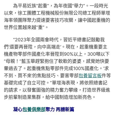
為平易近族“起重”，為年夜國“舉力”。一段時光
以來，徐工團體工程機械股份無限公司總工程師單增
海率領團隊聚力提速要害技巧攻關，讓中國起重機的
世界位置越來越“重”。
“2023年全國兩會時代，習近平總書記鼓勵我
們‘還要再晉陞，向中高端走’。現在，起重機重要主
機產物零部件國產化率晉陞到90%以上，300噸以下
“母親！”藍玉華趕緊抱住了軟軟的婆婆，感覺她快要
暈過去了。起重機焦點零部件完成100%國產化。‘求
不到、買不來’的焦點技巧、要害零部
包養留言板
件等
基礎完成了自立可控。”單增海表現，將依照總書記
的請求，以發奮圖強的精力奮力攀緣，打造世界級進
步前輩制造業集群，給中國制造增加新亮色。
凝心
包養俱樂部
聚力 再譜新篇