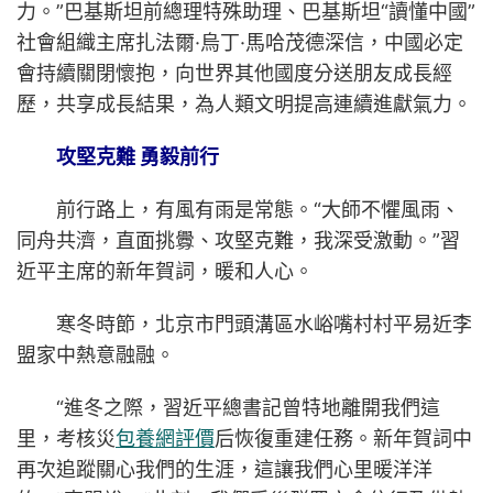
力。”巴基斯坦前總理特殊助理、巴基斯坦“讀懂中國”
社會組織主席扎法爾·烏丁·馬哈茂德深信，中國必定
會持續關閉懷抱，向世界其他國度分送朋友成長經
歷，共享成長結果，為人類文明提高連續進獻氣力。
攻堅克難 勇毅前行
前行路上，有風有雨是常態。“大師不懼風雨、
同舟共濟，直面挑釁、攻堅克難，我深受激動。”習
近平主席的新年賀詞，暖和人心。
寒冬時節，北京市門頭溝區水峪嘴村村平易近李
盟家中熱意融融。
“進冬之際，習近平總書記曾特地離開我們這
里，考核災
包養網評價
后恢復重建任務。新年賀詞中
再次追蹤關心我們的生涯，這讓我們心里暖洋洋