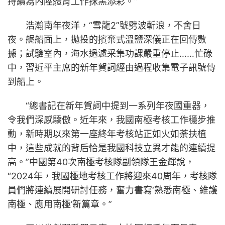
持續為內陸體育工作抹黑添彩。”
浩瀚南年夜洋，“雪龍2”號劈波斬浪，不舍日
夜。艉船面上，拋投的擯棄式溫鹽深儀正在回傳數
據；試驗室內，海水過濾采集功課嚴重停止……忙碌
中，習近平主席的新年賀詞經由過程收集電子訊號傳
到船上。
“總書記在新年賀詞中提到一系列年夜國重器，
令我們深感驕傲。近年來，我國南極考核工作穩步推
動，新時期以來第一座終年考核站正如火如荼扶植
中，這些成就的背后恰是我國科技立異才能的連續提
高。”中國第40次南極考核隊副領隊王金輝說，
“2024年，我國極地考核工作將迎來40周年，考核隊
員們將連續展開研討任務，奮力書寫‘熟悉南極、維護
南極、應用南極’新篇章。”