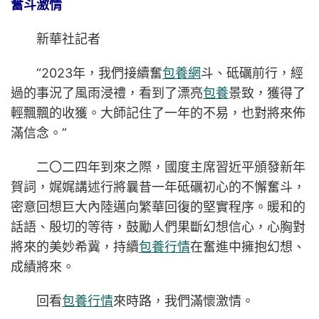
奮斗激情
新華社記者
“2023年，我們接續奮
包養網
斗、砥礪前行，經
過的事況了風雨浸禮，看到了漂亮
包養
景致，獲得了
輕飄飄的收獲。大師記住了一年的不易，也對將來佈
滿信念。”
二〇二四年到來之際，國度主席習近平頒發新年
賀詞，娓娓講述行將曩昔一年砥礪初心的不懈奮斗，
密意回想巨大內陸邁向繁華回復的堅實程序。暖和的
話語、殷切的等待，鼓勵人們果斷幻想信心，心胸對
將來的美妙希冀，持續
包養行情
在奮進中擁抱幻想、
成績將來。
回看
包養行情
來時路，我們滿懷激情。