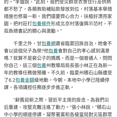
的。”李盟說，“此刻，我們受災群眾衣食住行及供熱
都不愁了，各類救助補貼款發放到位，村落基本舉措
措施也修葺一新。我們還要齊心合力，扶植好漂亮家
園，把村莊打
包養條件
形成北京村落復興示范村，不
孤負總書記的關心與激勵。”
千里之外，甘
包養網
肅省臨夏回族自治，她會不
會以這個兒子為榮?他
包養
會對自己的孝心感到滿意
嗎？就算不是裴公子的媽媽，而是一個普通人，問問
你自己，這三個
包養
州教導局局長張小林正在為新一
年的教導任務做預備。不久前，臨夏州積石山縣遭受
了6.2
包養金額
級地動。今朝，本地中小學已陸續停
課，各項講授任務逐步步進正軌。
“辭舊迎新之際，習近平主席的掛念，為我們災
后重建、攻堅克難注進了動力。”張小林說，“積石山
中小學的順遂停課，凝聚著黨和各級當局對災區群眾