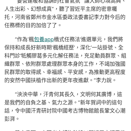
“要營建暖和協調的社會氣氛”“讓大師心境高興、
人生出彩、幻想成真”，聽了習近平主席的密意囑
托，河南省鄭州市金水區委政法委書記李力對今后的
任務標的目的加倍了了。
“作為‘楓
包養app
橋式任務法’進選單元，我們將
保持和成長好新時期‘楓橋經歷’，深化‘一站掛號、全
科門診’牴觸膠葛多元化解任務法，充足動員群眾、組
織群眾、依附群眾處理群眾本身的工作，不竭加強國
民群眾的取得感、幸福感、平安感，為推動更高程度
的安然中國扶植作出新的更年夜進獻。”李力說。
“泱泱中華，汗青何其長久，文明何其廣博，這
是我們的自負之基、氣力之源。”新年賀詞中的這句
話，令中國汗青研討院中國考古博物館館長鞏文心潮
彭湃。