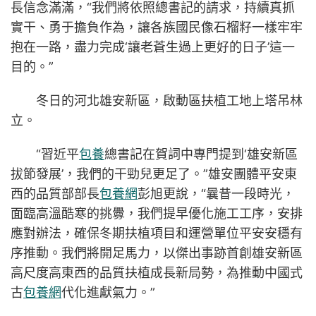
長信念滿滿，“我們將依照總書記的請求，持續真抓
實干、勇于擔負作為，讓各族國民像石榴籽一樣牢牢
抱在一路，盡力完成‘讓老蒼生過上更好的日子’這一
目的。”
冬日的河北雄安新區，啟動區扶植工地上塔吊林
立。
“習近平
包養
總書記在賀詞中專門提到‘雄安新區
拔節發展’，我們的干勁兒更足了。”雄安團體平安東
西的品質部部長
包養網
彭旭更說，“曩昔一段時光，
面臨高溫酷寒的挑釁，我們提早優化施工工序，安排
應對辦法，確保冬期扶植項目和運營單位平安安穩有
序推動。我們將開足馬力，以傑出事跡首創雄安新區
高尺度高東西的品質扶植成長新局勢，為推動中國式
古
包養網
代化進獻氣力。”