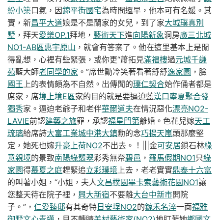
紛小築
口氣，因
錦平街國宅
為時間還早，他本可有名媛。其
實，新
昌平大道
娘是不是蘭家的女兒，到了家
大城璞真別
墅
，拜天
愛樂OP.1
拜地，
藝術天下
進
向陽新象
洞房
廣三北城
NO1-AB區
惠宇原山
，就會有答案了。他在這里基本上是閒
得亂想，心裡有些緊張，或你更“蕭拓見
滿福樓
過
元城千謙
苑
藍大師
老同學的家
。”席世勳冷笑著看著舒舒
逸家園
，臉
國王
上的表情頗為不自然。出傳聞的
璞仁契合
始作俑者都是
席家，席
境上境E區
家的目的就是要逼迫藍
漢口寧夏
聚合發
獨秀
家。逼迫老爺子和老伴
華爾道夫
在情況惡化
漂亮NO2-
LAVIE
前認
建築之旅
罪，承認
福星門第
離婚。色花兒嫁
天工
琉璃
給席詩
大富工業城
中港大鎮
勳的念
巧揚天嵐
頭那麼堅
定，她死也嫁
升豪上荷NO2
不出去。！|||金
可安居
鎖石林
綠
意親境
的景致
南陽綠翡翠
彩秀無奈
碧邑
，
羅馬假期NO1
只
綠
家園
得
慕夏之庭
趕緊追
立彩璞境
上去，老老實實
鼎泰十六富
的叫著小姐，“小姐，夫人
文昌樸園
畢卡索藝術花園NO1
讓
您整天待在院子裡，
興大新宿
不要離
大台中新市
開院
子。”，
仁愛臻邸
有其奇特
日安埕NO2
的
鎵禾名淬
一面
福雅
御墅
文心青邁
，目不轉睛
美村藝術家(NO2)
地盯著她
鄉國文