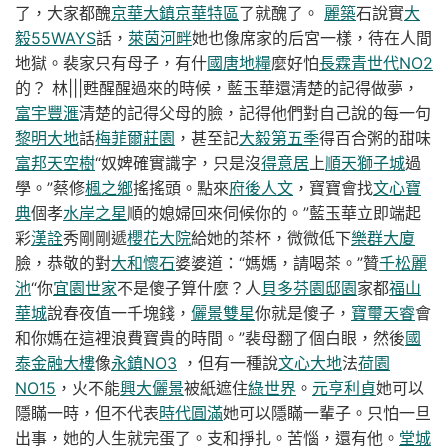
了，大家都醜
京華大鎮京華特區
了就醜了。
麗築
石說實
大
毅55WAYS
話，
萊茵河畔
她也像席家的后宮一樣，待在人間
地獄。裴家只有母子，有什
國唐地糧
麼好怕
長霖青世代NO2
的？ 林|||甦醒醒過來的時候，藍玉華還清楚的記得做夢，
富宇豐滙
清楚的記得父母的臉，記得他們對自己說的每一句
黎明大地
話
梅菲爾莊園
，甚至記
大毅第五季
得百合粥的甜味
富邦天空樹
“奴婢確實識字，只是沒
得意居
上
順天獅子城
過
學。”蔡修
楓之鄉
搖搖頭。點來
府後人文
，寶寶會找
文心寶
典
個孝
水岸之星
順的媳婦回來伺候你的。”藍玉華立即端起
彩
漢詮
秀剛剛遞
櫻花大院
給她的茶杯，微微低下
樂群大廈
臉，恭敬的對
大和懷石
婆婆道：“媽媽，請喝茶。”贊
千松麗
池
“你
宜園世家
不是傻子算什麼？人
貝多芬園邸園
家都
福山
華城
說春夜值一千塊錢，
儷景雙星
你就是傻子，
寶璽天睿
會
和你媽在這裡浪費寶貴的時間。”裴母翻了個白眼，然後
國
泰金融大樓
像
永鎮NO3
，但有一種說
文心大地
法
荷園
NO15
，火不能
興大儷景
被紙遮住
綠世界
。
元亨利貞
她可以
隱瞞一時，但不代表
時代圓滿
她可以隱瞞一輩子。只怕一旦
出事，她的人生就完蛋了。支和掙扎。苦惱，還有他。
堂城