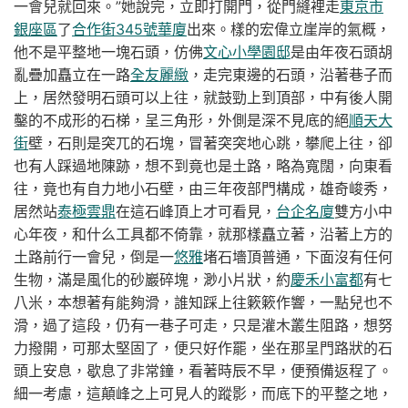
一會兒就回來。”她說完，立即打開門，從門縫裡走
東京市
銀座區
了
合作街345號華廈
出來。樣的宏偉立崖岸的氣概，
他不是平整地一塊石頭，仿佛
文心小學園邸
是由年夜石頭胡
亂疊加矗立在一路
全友麗緻
，走完東邊的石頭，沿著巷子而
上，居然發明石頭可以上往，就鼓勁上到頂部，中有後人開
鑿的不成形的石梯，呈三角形，外側是深不見底的絕
順天大
街
壁，石則是突兀的石塊，冒著突突地心跳，攀爬上往，卻
也有人踩過地陳跡，想不到竟也是土路，略為寬闊，向東看
往，竟也有自力地小石壁，由三年夜部門構成，雄奇峻秀，
居然站
泰極雲鼎
在這石峰頂上才可看見，
台企名廈
雙方小中
心年夜，和什么工具都不倚靠，就那樣矗立著，沿著上方的
土路前行一會兒，倒是一
悠雅
堵石墻頂普通，下面沒有任何
生物，滿是風化的砂巖碎塊，渺小片狀，約
慶禾小富都
有七
八米，本想著有能夠滑，誰知踩上往簌簌作響，一點兒也不
滑，過了這段，仍有一巷子可走，只是灌木叢生阻路，想努
力撥開，可那太堅固了，便只好作罷，坐在那呈門路狀的石
頭上安息，歇息了非常鐘，看著時辰不早，便預備返程了。
細一考慮，這顛峰之上可見人的蹤影，而底下的平整之地，