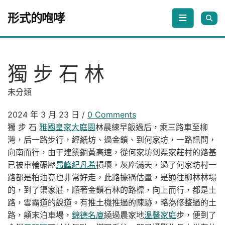
Skip to content
形式的咆哮
獨 步 石 林
未分類
2024 年 3 月 23 日
/
0 Comments
晨練早飯過后，乘三路車至柳
獨
步
石
雅國皇家大庭園
林
灣，后一路步行，經紙坊、過金鎖、到何家坊，一路訊問，
向南而行，由于建築銅黃高速，從何家坊到渠家莊村的路基
已被車輪碾壓
昂峰紀凡希
損壞，灰塵滿天，過了何家坊村一
路都是柏油竟也非常好走，此路據稱估量，是通往柳林林場
的，到了渠家莊，順著金鎖石林的路標，向上而行，都是土
路，雪霸道的說道。有推土機推過的陳跡，略為修整過的土
路，顛末泊車場，
錦德名廈
繞過農家地
溫馨家庭
步，便到了