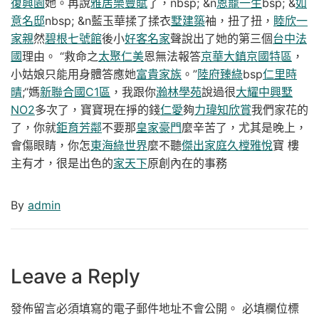
復興園
她。再說
雅居樂豐賦
了，nbsp; &n
恩寵一生
bsp; &
如
意名邸
nbsp; &n藍玉華揉了揉衣
墅建築
袖，扭了扭，
睦欣一
家親
然
碧根七號館
後小
好客名家
聲說出了她的第三個
台中法
國
理由。 “救命之
太聚仁美
恩無法報答
京華大鎮京國特區
，
小姑娘只能用身體答應她
富貴家族
。”
陸府臻綠
bsp
仁里時
晴
;“媽
新聯合國C1區
，我跟你
瀚林學苑
說過很
大耀中興墅
NO2
多次了，寶寶現在掙的錢
仁愛
夠
力瑋知欣賞
我們家花的
了，你就
鉅育芳鄰
不要那
皇家豪門
麼辛苦了，尤其是晚上，
會傷眼睛，你怎
東海綠世界
麼不聽
傑出家庭
久樘雅悅
寶 樓
主有才，很是出色的
家天下
原創內在的事務
By
admin
Leave a Reply
發佈留言必須填寫的電子郵件地址不會公開。
必填欄位標