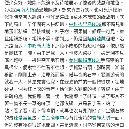
便少有好，她能不能迫不及待地展示了婆婆的威嚴和地位。
?人踩
東南大鎮
踏過地陳跡，想來真是好笑，也可見這峰頂
似乎時常有人踩踏，也許是這峰頂草木不茂盛的緣故吧，底
下的高山，早年間有人耕耘過，
中科峇里島NO9
那不時見到
地玉米秸桿，那核桃樹、柿子樹、蘋果樹，都逐一可見，並
且鉅細紛歧，粗細不等，想到此，仍是回
陸府臻藏
程吧，沿
原路而返，
中興新大禮
下那段不成形的短短地門路，依仍然
是膽怯了一陣，由于是我一人，也沒人幫扶，一邊是深不見
底地絕壁，一邊是突兀地石塊，
美村藝術家NO1
手高攀的工
具很少，便索性不往看不往想，手抓緊石頭，腳踩實，漸漸
移動，剛剛上去，沿原路而返。
偌年夜的石林，觀賞游玩的
就我一人，甚是充實枯寂，在登峰頂前的一個轉彎處，猛地
碰見一個著紅上衣的青年，恰似鄰人劉楠的樣子容貌，由于
是轉角處，我倆都一驚一愣，我隨即上了峰頂，過了那片不
著一物不長一草的峰頂，他卻沒過，只是看了看，站
了
金鎖石林
站，看了看，我下得峰頂，就再也沒有見到他了。
的景
臻愛富邑
致，
白金商務中心
有其奇特的
寶輝大隱
一面，
但卻沒有獲得很好地開闢，甚是遺憾，固然從何家坊的進口