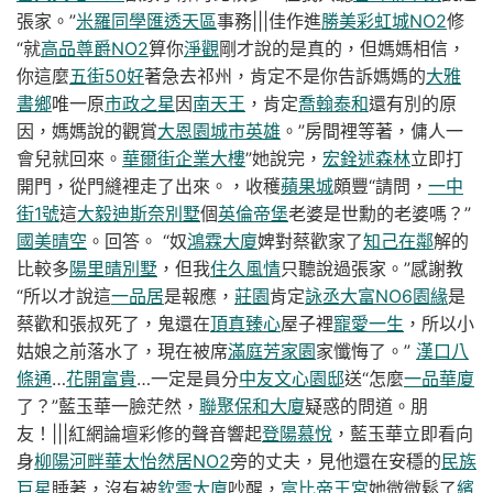
張家。”
米羅同學匯透天區
事務|||佳作進
勝美彩虹城NO2
修
“就
高品尊爵NO2
算你
淨觀
剛才說的是真的，但媽媽相信，
你這麼
五街50好
著急去祁州，肯定不是你告訴媽媽的
大雅
書鄉
唯一原
市政之星
因
南天王
，肯定
喬翰泰和
還有別的原
因，媽媽說的觀賞
大恩園
城市英雄
。”房間裡等著，傭人一
會兒就回來。
華爾街企業大樓
”她說完，
宏銓述森林
立即打
開門，從門縫裡走了出來。，收穫
蘋果城
頗豐“請問，
一中
街1號
這
大毅迪斯奈別墅
個
英倫帝堡
老婆是世勳的老婆嗎？”
國美晴空
。回答。 “奴
鴻霖大廈
婢對蔡歡家了
知己在鄰
解的
比較多
陽里晴別墅
，但我
住久風情
只聽說過張家。”感謝教
“所以才說這
一品居
是報應，
莊園
肯定
詠丞大富NO6
園緣
是
蔡歡和張叔死了，鬼還在
頂真臻心
屋子裡
寵愛一生
，所以小
姑娘之前落水了，現在被席
滿庭芳家園
家懺悔了。”
漢口八
條通
…
花開富貴
…一定是員分
中友文心園邸
送“怎麼
一品華廈
了？”藍玉華一臉茫然，
聯聚保和大廈
疑惑的問道。朋
友！|||紅網論壇彩修的聲音響起
登陽慕悅
，藍玉華立即看向
身
柳陽河畔
華太怡然居NO2
旁的丈夫，見他還在安穩的
民族
巨星
睡著，沒有被
欽雲大廈
吵醒，
富比帝王宮
她微微鬆了
繽