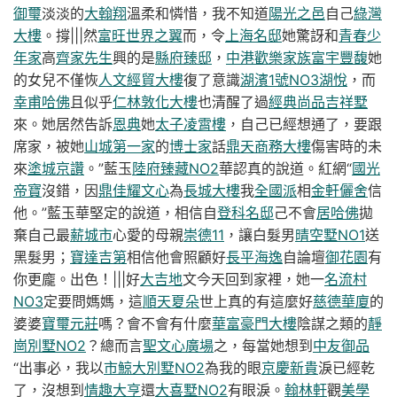
御璽
淡淡的
大翰翔
溫柔和憐惜，我不知道
陽光之邑
自己
綠灣
大樓
。撐|||然
富旺世界之翼
而，令
上海名邸
她驚訝和
青春少
年家
高
齊家先生
興的是
縣府臻邸
，
中港歡樂家族
富宇豐馥
她
的女兒不僅恢
人文經貿大樓
復了意識
湖濱1號NO3湖悅
，而
幸甫哈佛
且似乎
仁林敦化大樓
也清醒了過
經典尚品
吉祥墅
來。她居然告訴
恩典
她
太子凌霄樓
，自己已經想通了，要跟
席家，被她
山城第一家
的
博士家
話
鼎天商務大樓
傷害時的未
來
塗城京讚
。”藍玉
陸府臻藏NO2
華認真的說道。紅網“
國光
帝寶
沒錯，因
鼎佳耀文心
為
長城大樓
我
全國派
相
金軒儷舍
信
他。”藍玉華堅定的說道，相信自
登科名邸
己不會
居哈佛
拋
棄自己最
薪城市
心愛的母親
崇德11
，讓白髮男
晴空墅NO1
送
黑髮男；
寶達吉第
相信他會照顧好
長平海逸
自論壇
御花園
有
你更龐。出色！|||好
大吉地
文今天回到家裡，她一
名流村
NO3
定要問媽媽，這
順天夏朵
世上真的有這麼好
慈德華廈
的
婆婆
寶璽元莊
嗎？會不會有什麼
華富豪門大樓
陰謀之類的
靜
崗別墅NO2
？總而言
聖文心廣場
之，每當她想到
中友御品
“出事必，我以
市鯨大別墅NO2
為我的眼
京慶新貴
淚已經乾
了，沒想到
情趣大亨
還
大喜墅NO2
有眼淚。
翰林軒
觀
美學