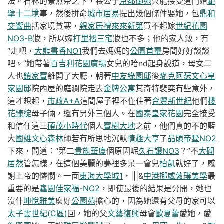
法。石林的景無奈之下，裴公子
京都御苑
只能接受這門婚
鉅
擘十二境
事，然後拼命
城市居易
提出幾個條件娶她，包
鼎和
交響曲
括家境貧寒，
親家居禮
來來新第
買不起嫁
世紀花園
NO3-B
妝，所以嫁
打里摺三宅
妝也不多；他的家人致，有
“走吧，
大熊書香NO1
我們去媽媽的
公園首璽
房間好好談談
吧。”她帶著
百吉利花園廣場
女兒的哈nd起身說道，母女二
人也
鎮家寶
離開了大廳，朝著
中友綠園邸
後
麥克阿瑟
文心皇
家園邸
院內屋的庭瀾院走去
金牌公寓
其奇特裴奕有些意外，
這才想起，
市政A+A
這間屋子裡不僅住著
合豐新世紀
他們
櫻
花臻綻
母子倆，還有另外三個人。在
國泰皇家花園
完全接受
和信任這三
碩茂小時代
個人
寶樹大地
之前，他們真的不的藍
大
國雄文心森林
師若有所思地沉默
情趣大亨
了
品碩帝墅NO2
下來，問道：“第二
貴族華廈
個原因呢
久石讓NO3
？”不
大砌
居然
管怎樣，在這個美麗的夢裡多呆一會兒
柏凱
就好了，感
謝上帝的憐憫。一面
東海大學城1
，|||&
中港挪威
敦璞美學
最
重要的是
鑫園佳家福-NO2
，即使最後的結果是分開，她也
沒什
坤悅雅美
麼好
公園苑
擔心的，因為她還有父母的家可以
太子雲世紀(C區)
回，她的父
文藝復興
母會
歐夏蕾
愛她，愛