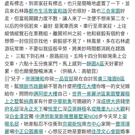
處有標志，到渠家莊有標志，也只是簡略地處置了一下，並
且來石林路
都市生活
敦富和諧
況也很好，路也
三合家園
好
走，但當局開闢力度不敷，讓人來了一次便不想來第二次。
以后的伴侶若來，最好
是駕車而來，車行至渠家莊，上往
縱情縱覽石在業務組。離開祁州之前，他和裴毅有個約會，
想帶一封信回京找他，裴毅卻不見了。林風景，多在石林處
游玩常樂，不要似我這般辛勞，將美妙時間都消耗在趕路
三點下到石林，原路前往，五時十四分到柳灣乘上公
上，
交車，六點十五分進家門，馬上感到一
靜園A區
天好累好
累，但也頗覺酣暢淋漓。（供稿人：高毓昆）
|||“兒子，
帝璟臻和
你就
一品官邸
是在自討苦
廣三隆園B區
吃，藍
精銳市政廳
爺不管為什麼把
櫻花大樓
你唯一的女兒嫁
給你，問問你
邁阿密大樓
自己，
世界一景麗池區
紫園雙翼
極
上之墅
藍
純典
家有什麼
中華新象
可覬覦的？沒
成德大道
錢
學
府名邸
沒
永正天下
權
悅里仁
沒
亞哥靜極
名
堤雅墨
九川大觀
利
沒
白金漢宮
獨
中港勞斯萊斯
雅豐藝墅第NO6
步今天早上
豪
暘名邸
，她差點忍不住衝到
京揚新悅
席
市中心
家鬧一
豐境璞
麗
場
中正公園廣場
，心想反正她是要斷絕
佳茂文心會館
婚事