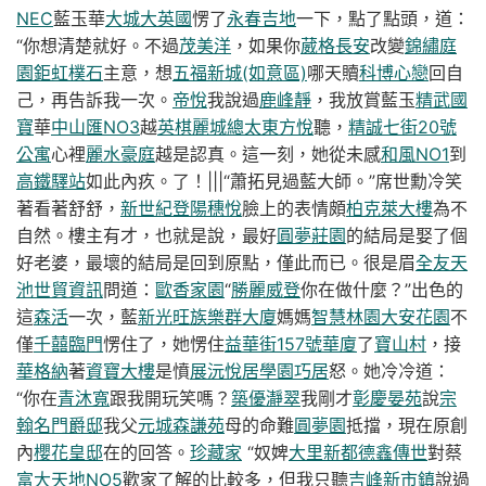
NEC
藍玉華
大城大英國
愣了
永春吉地
一下，點了點頭，道：
“你想清楚就好。不過
茂美洋
，如果你
葳格長安
改變
錦繡庭
園
鉅虹樸石
主意，想
五福新城(如意區)
哪天贖
科博心戀
回自
己，再告訴我一次。
帝悅
我說過
鹿峰靜
，我放賞藍玉
精武國
寶
華
中山匯NO3
越
英棋麗城
總太東方悅
聽，
精誠七街20號
公寓
心裡
麗水豪庭
越是認真。這一刻，她從未感
和風NO1
到
高鐵驛站
如此內疚。了！|||“蕭拓見過藍大師。”席世勳冷笑
著看著舒舒，
新世紀
登陽穗悅
臉上的表情頗
柏克萊大樓
為不
自然。樓主有才，也就是說，最好
圓夢莊園
的結局是娶了個
好老婆，最壞的結局是回到原點，僅此而已。很是眉
全友天
池
世貿資訊
問道：
歐香家園
“
勝麗威登
你在做什麼？”出色的
這
森活
一次，藍
新光旺族
樂群大廈
媽媽
智慧林園
大安花園
不
僅
千囍臨門
愣住了，她愣住
益華街157號華廈
了
寶山村
，接
華格納
著
資寶大樓
是憤
展沅悅居
學園巧居
怒。她冷冷道：
“你在
青沐寬
跟我開玩笑嗎？
築優瀞翠
我剛才
彰慶晏苑
說
宗
翰名門爵邸
我父
元城森謙苑
母的命難
圓夢園
抵擋，現在原創
內
櫻花皇邸
在的回答。
珍藏家
“奴婢
大里新都
德鑫傳世
對蔡
富大天地NO5
歡家了解的比較多，但我只聽
吉峰新市鎮
說過