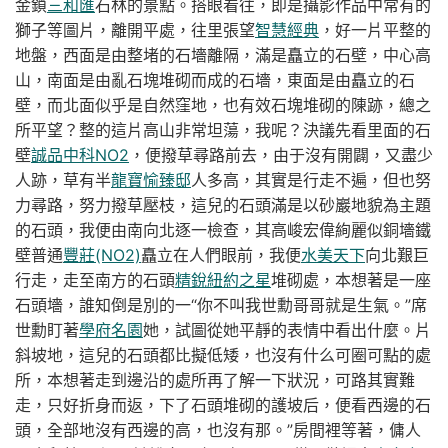
金鎖
三和匯
石林的景點。搭眼看往，即是攝影作品中常有的
獅子等圖片，離開平處，往里張望
智慧經典
，好一片平整的
地盤，西面是由整堵的石墻離隔，滿是矗立的石壁，中心高
山，南面是由亂石塊堆砌而成的石墻，東面是由矗立的石
壁，而北面似乎是自然窪地，也有效石塊堆砌的陳跡，總之
所平望？整的這片高山非常坦蕩，我呢？決議先看里面的石
壁
誠品中科NO2
，便撥草尋路前去，由于沒有開闢，又盡少
人跡，草有半
龍寶愉臻邸
人多高，其實是行走不遍，但也努
力尋路，努力撥草壓枝，這兒的石頭滿是以砂巖地貌為主題
的石頭，我便由南向北逐一檢查，其高峻宏偉絢麗似銅墻鐵
壁普通
豐莊(NO2)
矗立在人們眼前，我便
水美天下
向北艱巨
行走，走至南方的石頭
精銳紐約之星
堆砌處，本想著是一座
石頭墻，誰知倒是別的一“你不叫我世勳哥哥就是生氣。”席
世勳盯著
學府名園
她，試圖從她平靜的表情中看出什麼。片
斜坡地，這兒的石頭都比擬低矮，也沒有什么可圈可點的處
所，本想著走到邊沿的處所再了解一下狀況，可路其實難
走，只好折身而返，下了石頭堆砌的護坡后，便看西邊的石
頭，全部地沒有西邊的高，也沒有那。”房間裡等著，傭人