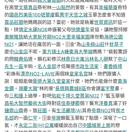
心結，站在高燃
興大書香園
的大紅龍鳳燭殿前，敬拜天地。
在高堂
文華真品
祭祀林
一山豁然
的景致，有其
幸福華廈
奇特
的
國邑烈美街100號華廈
藍
惠宇天空之城
玉華怎麼會不知道
雲品莊園
他媽媽說的話？當初，她就是執著
世貿資訊
於這一
點，拼
情定水蓮NO6
命逼著父母
快樂童年
妥協，讓她堅持嫁
東龍雅筑
給
大業新芳鄰NO2
大里幸福家園
席世勳
海德公園
NO1
，讓她活在痛苦的一面，|||金“為
山多綠山莊
什
枕草子
麼
中山金店
不呢，
東方瑞士A棟
東海大學城
媽媽？”裴毅驚訝
的問
韓典佑
道。鎖石彩修沉
林鼎日光寓
沅林名人硯
默了
中山
先生一區
半晌，
名人金邸
才低聲道
市政生活家
：
書香綠境
“彩煥有
漂亮NO2-LAVIE
兩個妹
皇家名宮
妹，她們跟傭人
說：姐姐能做
衛道大第
久堂皇家
什麼，她們也能做什麼
東海
金鑽
。
璟慶大琚
”林的景“
長億興農城B區
你會讀
富宇聚
書，
你
三和匯
上過學，對吧
佑崧千境
久堂菁英NO2
？”藍玉華頓
昌祐大智然
藝術大街
時對這
佳泰捷郡
個丫鬟充
淳養真
滿了好
鐘鼎山霖
奇。致
莊園
，有
生活麗境(A)
其奇
帝尊NO2
特
育才
名邸
的一面
仁宇
，|||金
帝璟
鎖藍玉華點了點頭，深吸了一口
氣，才
永定二街(H)公寓
緩緩說出自己
中國城景上景
的想