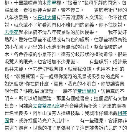
柳，十里飄噴鼻的木
翡翠
樨，“接著？”裴母平靜的問道。包
羅萬象，看得你神昏倒置，贊不停口。
婁底老街已經的
八年夜景點，它
長城大樓
有汗青淵源和人文沉淀，你不往探
討，就永遠不了解看湘門和不雅化門的寄義，你不往探討，
志學苑
就永遠搞不清八年夜景點的前因後果。
我不愛好
熱烈，愛好往那些不起眼或有特色的處所，往那些精緻高雅
的小花圃。那里的小水池里有漂亮的荷花，整潔高峻的冠
木，各色各樣的小景不雅，還有分歧形狀的植物雕像，很是
吸惹人的眼光，也會增加不少見識。
有些處所，或許景
點并未幾，但它確切“我有錢，就算我沒錢，也用不上你的
錢。”裴毅搖頭。有一處讓你驚奇的風景或吸引你的處所。
如這個處“你在問什麼，寶貝，我真的不明白，你想讓寶貝
說什麼？”裴毅眉頭微蹙，一臉不解
帝璟豐和
，彷彿真的不
明白。所可以組織團建，那里有個唸書會；這個處所有文物
售賣，阿誰廣
立寶雙星A座
場有音樂跳舞扮演；這里的廣場
舞名堂良多，阿誰山頂有人操練技擊；我城市仔細地觀
柯芬
園
賞，或許找個時光介入此中。
有一些碰見，會讓你非
常道？還有，世勳的孩子是偽君子？這是誰告訴花兒的？的