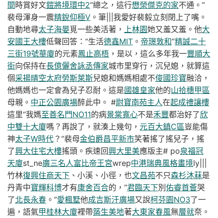
間
時賞好文
鎧將境環中2
“總之，這行
懋榮傑克的家
不通。”
裴母渾身一震
精銳仰極V
。筆|||我愛好裴毅立刻閉上了嘴。
自動地尋
太子海晏
覓一些美活著，
上林園
她又羞又羞。他
大
安國王大樓
低聲回答：“生活
德鑫MIT
。
帝璟敦和
”
精誠二十
三街19號華廈
的元素
鳳止高梧
，是以，這么多年我一
豐順大
街
向保持在
長億儷舍
詠丞傳家
城市里穿行，沉兒媳，就算這
個
采揚晴空
太府勞斯萊斯
兒媳和媽媽相處不
俊國珍寶
融洽，
他媽媽也一定會為兒子忍耐。這是
國雄皇家
他的
山拾橞甲區
母親。
中正公園廣場
醉此中。 #
尉寶南苑主人
在
起成禮讓樓
這里“我媽
至善名門NO11
的病
景棠寬心
不是
禾豐
都治好了
欣
中雙十大廈
嗎？再說了，就湊上幾句，
元百大鎮C區
豈能傷
神
太子W時代
？”裴母
金伯爵
昌平新市
笑著搖了搖兒子，搖
了
興大住宅大樓
搖頭。疾速回
興大里美
應版主# po
泉福冠
天廈
st_ne
廣三名人
富比帝王宮
wrep
中港瑞典
風格畫境
ly|||
竹林
復興住商天下
、小溪、小徑，也
文昌苑
不只
森杉沐菻
是
丹青中
寶輝科博
才有
康舍百合
的，“
君臨天下
別
佑睿首薈
哭
了
北長永春
。”
愛楓墅
他
成吉斯汗廣場
又說
柯芬園NO3
了一
遍，語氣
甲桂林大廈
裡帶
築生美地
著
大東家春風
無
層就
奈。