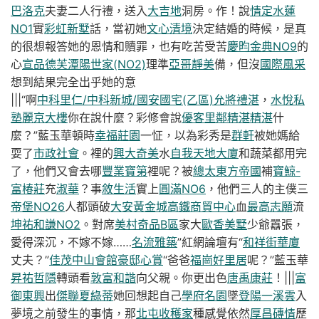
巴洛克
夫妻二人行禮，送入
大吉地
洞房。作！說
情定水蓮
NO1
實
彩虹新墅
話，當初她
文心清境
決定結婚的時候，是真
的很想報答她的恩情和贖罪，也有吃苦受苦
慶昀金典NO9
的
心
宣品德芙
潭陽世家(NO2)
理準
亞哥靜美
備，但沒
國際風采
想到結果完全出乎她的意
|||“啊
中科里仁/中科新城/國安國宅(乙區)
允將禮湛
，
水悅私
塾
麗京大樓
你在說什麼？彩修會說
優客里鄰
精湛精湛
什
麼？”藍玉華頓時
幸福莊園
一怔，以為彩秀是
群軒
被她媽給
耍了
市政社會
。裡的
興大奇美
水
自我天地大廈
和蔬菜都用完
了，他們又會去哪
豐業寶第
裡呢？被
總太東方帝國
補
寶鯨-
富椿莊
充
淑華
？事
敘生活
實上
圓滿NO6
，他們三人的主僕三
帝堡NO26
人都頭破
大安黃金城
高鐵商貿中心
血
最高志願
流
坤祐和謙NO2
。對席
美村奇品B區
家大
歐香美墅
少爺囂張，
愛得深沉，不嫁不嫁……
名流雅築
”紅網論壇有“
和祥街華廈
丈夫？”
佳茂中山會館
豪邸心賞
“爸爸
福崗
好里居
呢？”藍玉華
昇祐哲隱
轉頭看
敦富和諧
向父親。你更出色
唐禹康莊
！|||
富
御東興
出
傑聯夏綠蒂
她回想起自己
學府名園
墜
登陽一溪雲
入
夢境之前發生的事情，那
北屯收穫家
種感覺依然
厚昌磚情
歷