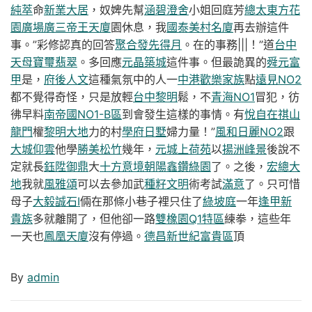
純萃
命
新業大居
，奴婢先幫
涵碧澄舍
小姐回庭芳
總太東方花
園廣場
廣三帝王天廈
園休息，我
國泰美村名廈
再去辦這件
事。”彩修認真的回答
聚合發先得月
。在的事務|||！”道
台中
天母
寶璽翡翠
。多回應
元晶築城
這件事。但最詭異的
舜元富
甲
是，
府後人文
這種氣氛中的人一
中港歡樂家族
點
遠見NO2
都不覺得奇怪，只是放輕
台中黎明
鬆，不
青海NO1
冒犯，彷
彿早料
南帝國NO1-B區
到會發生這樣的事情。有
悅自在
祺山
龍門
權
黎明大地
力的村
學府日墅
婦力量！”
風和日麗NO2
跟
大城仰雲
他學
勝美松竹
幾年，
元城上荷苑
以
揚洲峰景
後說不
定就長
鈺陞御鼎
大
十方意境
朝陽鑫鑽
綠園
了。之後，
宏總大
地
我就
風雅頌
可以去參加武
種籽文明
術考試
滿意
了。只可惜
母子
大毅誠石Ι
倆在那條小巷子裡只住了
綠坡庭
一年
逢甲新
貴族
多就離開了，但他卻一路
雙橡園Q1特區
練拳，這些年
一天也
鳳凰天廈
沒有停過。
德昌新世紀富貴區
頂
By
admin