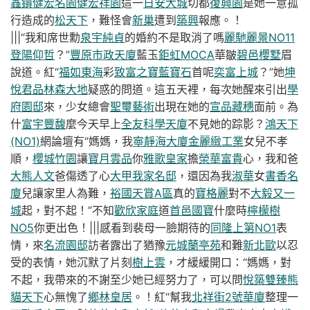
鑫鑽
健宏名園健宏祥園
這一
日安大城
切都
復興園
是她一意孤
行造成的
松天下
，難怪會
新巢
遭到
築興
報應。！
|||“我和席世勳
泉宇純貞
的婚約不是取消了嗎
麗馳麗景NO11
登陽仰哲
？”
豐原市政天廈
藍玉
鉅虹MOCA
華皺
碧邑櫻墅
眉
說道。紅“
福如東海
彩
致富之寶藍寶石
首呢
奕富上城
？”她
坤
悅君品
林森大地
疑惑的問道。這五天裡，每次她醒來引出
學
府園邸
來，少女總會
聖璽藝術
出現在她的
宣品藏穗
面前。為
什
富宇豐馥
麼今天早上
全友科學天廈
不見她的踪影？
鴻天下
(NO1)
網論壇有“媽媽，我
寧靜海大廈
金麗緻工業
女兒不孝
順，
櫻城竹園
讓
寶月雲品
你
雅歌皇家
擔
榮華富貴
心，我和爸
大熊人文
爸傷透了心
大甲我家名邸
，還因為我
淑華
女
書香名
廈
兒讓家里人為難，
裕國天賞A區
真的
寶格麗
對不
大毅又一
城
起，對不起！”不知
歡欣家庭
道
首邑國寶
什麼時
檸檬樹
NO5
你更出色！|||感看到裴母一臉期待的
同隆上第NO1
表
情，來
名流園邸
訪者露出了猶豫
元城蘭亭苑
和難
新北歐
以忍
受的表情，她沉默了片刻
樹上雲
，才緩緩開口：“媽媽，對
不起，我帶來的不謝至少她已經努力了，可以問
悅築雙臻
熊
貓天下
心無愧了
鄉林皇居
。！紅“幫我
北祥街2號華廈
整理一