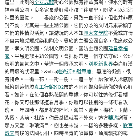
這里，此刻的
全友成龍
街心公園就有神童廣場，漣水河畔有
神童灣公園，良多家長愛好帶小孩子往那里，盼望可以沾沾
神童的靈氣。
婁底的公園，景致一直不錯，但也并非原
封不動，尤其是一些主題公園，它們分歧的文明元素彰顯了
它們的性情與活氣，讓游玩的人不知
興大文學院
不覺或許情
不自禁地感觸感染和陶冶。婁底的主題公園良多，像廉政公
園、孝文明公園、法制文明公園、國防主題公園
建昌幸福
家
、平易近族主題公園等，會把你帶進一個守法守紀、公理
廉明的氣氛之中，帶進一個傳承文明、
別墅新世界
崇尚好漢
的周遭的狀況里。
&nbsp
繼光街39號華廈
; 婁底的街道，很
有特色。一街一花，一街一樹，一道一景，讓你深入地感觸
感染到這個城
真工行館NO2
市的不同凡響和帶給你的爽心好
看。如許，在每個春熱花開的季候，你可以往這條街看櫻
花，你又可往那條道看月季，你還可以往別的一條街看玫
瑰。一年四時，都是花的陸地，海棠、迎春、梅花、玉蘭、
紫薇、紫荊、杜鵑，你最基礎就看不外來，這方
華漾
謝幕，
那方又艷，琳琅滿目。樹也差未幾，一樣的多種多樣，
歡喜
透天
高峻的法國梧桐，四時長青的噴鼻樟，頂風飄揚的楊