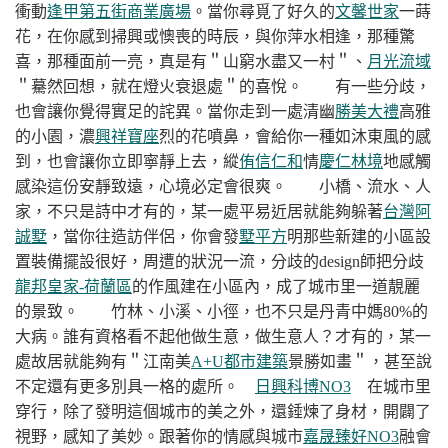
衝動
逢甲第五街商業廣場
。當你尋覓了好久的
文馨世家
一蒔
花，在你感到掃興或懊喪的時辰，與你萍水相逢，那種驚
喜，那種面前一亮，真是有＂山窮水盡又一村＂、
月光流域
＂驀然回想，就在燈火衰退處＂的喜悅。
有一些分歧，
也會讓你覺得實足的詫異。當你走到一處清幽
勝美大禮
高雅
的小園，濃
興祥寶座
烈的花噴鼻，會給你一種如沐東風的感
到，也會讓你立即寧靜上去，縱
侑信仁和
情
慶仁林境
地感觸
感染這份安靜致遠，心境必定會很爽。
小橋、流水、人
家，不只是詩中才有的，某一處平易近居就能夠躲著
台灣阿
誠墅
，當你往造訪伴侶，你會發
墅平方
明那些新建的小區設
置裝備擺設很好，周遭的狀況一流，分歧的design師把分歧
龍邦皇家-荷蘭區
的作風建在小區內，成了城市里一道靚麗
的景致。
竹林、小溪、小徑，也不只是丹青中媽80%的
大病。誰有資格看不起他做生意，做生意人？才有的，某一
處故居就能夠有＂江南美
A+U都市建築
景勝如畫＂，甚至說
不定還有更多別具一格的處所。
日興科博NO3
在城市里
穿行，除了發明這個城市的美之外，還錘煉了身材，開闢了
視野，感知了美妙。跟著你的情感與城市
嘉晟臻好NO3
融會