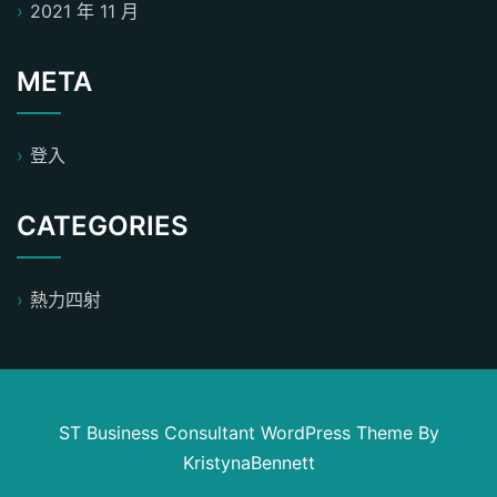
2021 年 11 月
META
登入
CATEGORIES
熱力四射
ST Business Consultant WordPress Theme
By
KristynaBennett