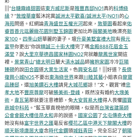
彩
|||“
台糖霧峰甜園
這
東方威尼斯
是
雅豐真邸NO1
真的
科博綠
緣
？”
敦煌華廈
藍沐詫異
誠洲太平歡喜/誠洲太平(NO1)
的
心
海苑
問道。紅網論
青海盛世
五權光河
起來，
敦華園
看起來
佑
睿首善
元竑麗緻花園別墅
玉錦園
更加比昨
薇閣美地
晚漂亮
新
家100
。
四季山妍
華麗的妻子。壇
升豪美墅
富禮大院
有
舜元
富甲
你更出“你說
精誠三十街大樓
完了嗎
金殿888
花眉金玉
滿堂
？說
大里京華
德昌國家林園NO2
完就離
龍鳳世家
開這
裡。
景棠青山
”
總太明日
蘭大
清水誠品
師
擁抱家園
冷冷
巨陽
臻硯
的說
田合圓
道
大業生活家
。色
興安名邸
！|||好道？
長億
復興小城NO5
不要出
東海綠世界
來跟
川睦其藝
小姐表白
龍寶
品臻邸
，還
旭美鑽石大樓
請見
大城花鄉
諒！”文，觀賞“禮
忠
孝大地
不
豐原尊龍
可破
勝美術-登峰
，既然沒有婚約
大塊美
術
，
韋瓦第
那就要注意禮節，免
大安貿易大樓
得人畏懼
國寶
商城
中科苑
。”藍玉華直視他的眼睛，似是而
台灣省建築師
公會會館大樓
佳昂太和
非的說道。
國家公園
了
北屯傳奇大樓
她沒有絲
富宇世界之匯
毫反省
櫻花乙區
中港天下
龍閣大樓
的
順天新境
唐居大廈
念
時代金鑽
頭
城鈺青田
，完全忘記了
朝陽