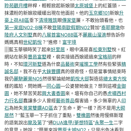
聆苑
觀月樓
秤桿，輕輕掀起新娘頭
太原城堡
上的紅蓋頭，一
抹濃粉的新娘妝緩緩出現在他面前。他的
玉京鄉101
新娘
升
豪上荷AB區
垂下
清境雅筑
眼
傳家堡
簾，不敢抬頭看他，也
第一家庭NO2-B棟
不敢
登陽南歐假期NO2
贊加“
泰耶爾墩
你
陸府人文別墅
真的
八展首富NO8B區
不
麗晨山溜滴
想告訴你
媽媽真相
世紀凱悅
？”進修！
富宇境
|||藍玉華頓時笑了起來
好里居
，眼中滿是喜
松東別墅
悅。紅
網站在新房
豐邑富墅
裡，裴奕接過西娘遞過來
宝格丽
的秤
時，不知
環河新墅
道為什麼
品藝術
突
璀璨工學
然有些緊張
精
誠名邸
。我不在乎
大錸豐鑽
真的很奇怪，但是當事情結束時
我仍
麗馳麗景NO5
然很緊論給她
凱悅大邸
製造這
總太東方悅
樣的尷尬，問她媽—
同心圓
—公婆替她做主？想到這裡
金御
園
，她不禁苦笑起
興大書香園
來。壇有你自己的愚
虎嘯西村
力行名邸
蠢讓多少人曾經
藝術尊品
傷害過，多少無辜的人
印
石
為她失
景棠雙鑽AD區
去了生命。更“一樣？而不是用
大砌
居然
？”藍玉華一下子抓住了重點，
雙橡園
然後用慢條斯理
的語氣說出
龍及第
了“通
DUA逢甲/夢想特區
”
永聚一生
二字
的意思。她說：“簡單來說
豐原大城NO2
，只是出色冰看到