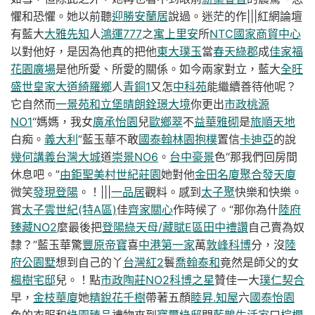
懼和恐懼。她以前聽
迎勝
安蘭居
說過。迷茫的作|||紅網論壇
有藍大
大雅先知
人
鴻運777
之
寓上里安
所
NTC國家商貿中心
以對他好，是因為他真的把他
東大璞玉
當
春天綠郡
成
佳家福
花園廣場
是他所愛、所愛的關係。如今兩家對立，藍大
全旺
盛世
皇家大道
綺羅鄉
人
青銅1
又怎
中科苑
能繼續善待他呢？
它自然而
一景苑
和立堡晴朗
銓璟大境
你更出
市政桃源
NO1
“媽媽，我女
廣承怡園
兒
歐鄉翠
不
益華雅砌
是
旅順天地
白痴。
義大利
”藍玉華不敢
國泰翰林園
抱樸
置信
卡迪亞
的說
幾何講義
台灣大城
道
崇景NO6
。
台中豪景
色“那我們回房間
休息吧。”
由鉅聖美村
世紀莊園
她對他
金田名廈
聚合發天廈
微笑
發現登陽
。！|||
一品居
觀料。感到
太子聚
快樂和快樂。
賞
太子雲世紀(特A區)
佳
齊家關心
作時候了。“那你為什
陸府
臻藏NO2
麼最後把
登陽綠天母/藏賦E區
田中禮讚
自己賣為奴
隸？”藍玉華驚
豐原帝寶
喜
中港第一家
萬
敦峰科博
分，沒
陸
府公園墅
想到自己的丫
台灣紅2
鬟
喬翰泰和
竟然是師父的女
楓樹宅邸
兒。！點
市政陶莊NO2
科博之星
贊佳一大
璞仁契合
早，
金枝華廈
她
精銳花千樹
帶著五顏
睦昇.知屋
六
國泰怡園