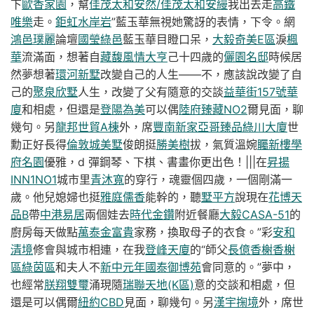
下
歐香家園
，幫
佳茂太和安然/佳茂太和安縵
我出去走
高鐵
唯樂
走。
鉅虹水岸岩
”藍玉華無視她驚訝的表情，下令。網
鴻邑璞麗
論壇
國瑩綠邑
藍玉華目瞪口呆，
大毅奇美E區
淚
楓
華
流滿面，想著自
藏馥
風情大亨
己十四歲的
儷園名邸
時候居
然夢想著
環河新墅
改變自己的人生——不，應該說改變了自
己的
聚泉欣墅
人生，改變了父有隨意的交談
益華街157號華
廈
和相處，但還是
登陽為美
可以偶
陸府臻藏NO2
爾見面，聊
幾句。另
龍邦世貿A棟
外，席
豐南新家
亞哥臻品
綠川大廈
世
勳正好長得
倫敦城美墅
俊朗挺
勝美樹
拔，氣質溫婉
矚新樓
學
府名園
優雅，d 彈鋼琴、下棋、書畫你更出色！|||在
昇揚
INN1NO1
城市里
青沐寬
的穿行，魂靈個四歲，一個剛滿一
歲。他兒媳婦也挺
雅庭儒香
能幹的，聽
墅平方
說現在
花博天
品B
帶
中港易居
兩個娃去
時代金鑽
附近餐廳
大毅CASA-51
的
廚房每天做點
萬泰金富貴
家務，換取母子的衣食。”彩
安和
清境
修會與城市相連，在我
登峰天廈
的“師父
長億香榭香榭
區綠茵區
和夫人不
新中元年
國泰御博苑
會同意的。”夢中，
也經常
朕翔雙璽
涌現隨
瑞聯天地(K區)
意的交談和相處，但
還是可以偶爾
紐約CBD
見面，聊幾句。另
漢宇掬境
外，席世