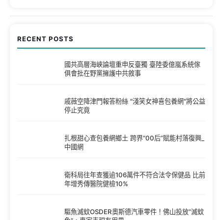
RECENT POSTS
國共高層海峽論壇重申反臺獨 臺陸委億嵐系統傢
俱會批在野黨擁護中共敘事
戚薇空降津門報答粉絲 "淺笑女神喜包養網"將公益
停止究竟
扎根甜心查包養網鄉土 跨界“00后”賦能村落復興_
中國網
衛科局往年查獲逾106萬件不符合法令保健品 比前
年增秀傳醫院健檢10%
驅魚滅蚊OSDER奧斯德汽車零件！佛山投放“滅蚊