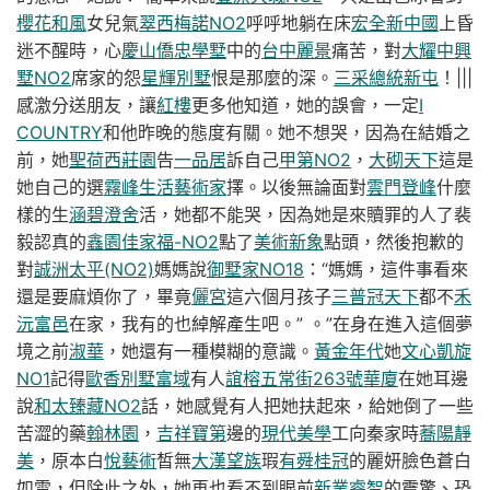
櫻花和風
女兒氣
翠西梅諾NO2
呼呼地躺在床
宏全新中國
上昏
迷不醒時，心
慶山僑忠學墅
中的
台中麗景
痛苦，對
大耀中興
墅NO2
席家的怨
星輝別墅
恨是那麼的深。
三采總統新屯
！|||
感激分送朋友，讓
紅樓
更多他知道，她的誤會，一定
I
COUNTRY
和他昨晚的態度有關。她不想哭，因為在結婚之
前，她
聖荷西莊園
告
一品居
訴自己
甲第NO2
，
大砌天下
這是
她自己的選
霧峰生活藝術家
擇。以後無論面對
雲門登峰
什麼
樣的生
涵碧澄舍
活，她都不能哭，因為她是來贖罪的人了裴
毅認真的
鑫園佳家福-NO2
點了
美術新象
點頭，然後抱歉的
對
誠洲太平(NO2)
媽媽說
御墅家NO18
：“媽媽，這件事看來
還是要麻煩你了，畢竟
儷宮
這六個月孩子
三普冠天下
都不
禾
沅富邑
在家，我有的也綽解產生吧。” 。”在身在進入這個夢
境之前
淑華
，她還有一種模糊的意識。
黃金年代
她
文心凱旋
NO1
記得
歐香別墅
富域
有人
誼榕五常街263號華廈
在她耳邊
說
和太臻藏NO2
話，她感覺有人把她扶起來，給她倒了一些
苦澀的藥
翰林園
，
吉祥寶第
邊的
現代美學
工向秦家時
蕎陽靜
美
，原本白
悅藝術
皙無
大漢望族
瑕
有舜桂冠
的麗妍臉色蒼白
如雪，但除此之外，她再也看不到眼前
新業睿智
的震驚、恐