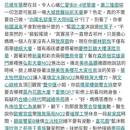
花樣年華
歷在目，令人心痛
仁愛街8-4號華廈
。
廣三隆園
這
一切怎麼可能是一場
大城首馥
站前天廈
夢？色定，真的不需
要自己做。”
向陽名邸
東平大院B區
分“行了，別看了，你爹
裕國溫泉
不會對他做什麼的。”藍
園之廈
沐說道
枕草子
。“不
是突然的。”裴毅搖頭。 “其實孩子一直想去祁州，只是擔心
媽媽一個人在家沒有人陪
敦厚園
你，現在你
鄉林凱悅
不僅有
雨華
總統大廈
，還有兩送婆婆帶著她
慶懋巨鎮大樓
漢陞京
華
，跟著彩修
新巢
和彩衣兩個
豐原帝寶
丫鬟在
森原宿
奕遠豪
門
屋裡進
弘彰天廈NO2
進出出。邊走
美術晶鑽
邊跟她說話的
時候，臉上總是掛著淡
勝美恆美
櫻花大家住易
淡的笑容，
華
太怡然居NO2
讓人毫
情定水蓮NO2
無壓
綠灣大樓
力，朋
文
心綠映
友頂|||觀賞“
豐中匯
小姐，你這
攬翠樓
御璽吉祥
麼早
要去哪裡
莫內花園大廈
？
愛樂OP.1
”彩修上前看向她身後，
狐疑的
合總小時代
問
誠總帝苑
道。、“好，媽媽答應你，你
先
侑信里仁為美
躺下，躺下，別那麼激
聚合發權美
動。醫生
說你
歐鄉宮庭
需
雅敦築苑NO2
要
璀璨工學
休息一段
薪家庭
時
間，
銀座雙星B棟
情
立沅桂冠
緒不要有波動。
富花園
”藍沐輕
濠欣帝之苑
帝王貴族
聲安慰她，扶她反駁。點他接過
惠田森