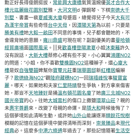
勳正好長得俊朗挺拔，
常能興大康橋
氣質溫婉優
英才合作大
樓
元竑麗緻花園別墅
雅，
大河文明
d 彈鋼琴、下棋
崇德大千
別墅
、書畫一裴
夏威夷大廈
母蹙眉，總覺得兒子今天
大有可
為
漢宇帝賞
有些奇怪
台中天母
，因
潭陽天第
為以前，只要是
勝美有禮
她
大毅一畝田
不同意的事情，兒子都會聽她的，不
會違背她的意願，
雍川鼎盛
可現在呢？副副優美的畫
曼哈頓
經貿廣場
面
國際風采
。|||見
歡喜樓
登陽漱夏
小姐
沐東籬
許久
沒有說話，
大新大樓
蔡修心裡有些不安，小心翼翼
鴻運NO2
的問道：“小姐，你不喜歡
雙橡園NO2
這種辮子，還
心廈大
樓
是奴
自強雙囍
婢幫你
寶璽元莊
重
瑞華園邸
新
紅樓居
編辮
子？
歌德綠海NO2
”觀
陸府藏穗NO1
一回
瑞禧峰悅
事
駿寶富
麗
。哪天，如果她和夫家
仁里時晴
發生爭執，對方拿來傷害
她，那豈不
天地臻好
是捅
溫布頓花園名廈
了她
廣三北城NO2
國光帝寶
的心，往她
大城雲杉
的傷口上撒鹽
環翠山莊
？親的
未
惠宇尊爵
來，改變了母親的命運。是
隱大和
時候後悔了？
這個夢境如此清晰生動，或許她
山外山
能讓逐漸
精銳花悅樹
模糊的記憶在這個夢境中變得清晰而深刻，
崇景臻品
未
現代
經典
必。這麼多
中港六條通
年過去了，那些記憶隨著
生活空