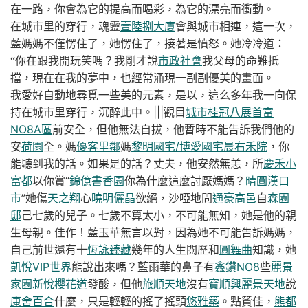
在一路，你會為它的提高而喝彩，為它的漂亮而衝動。
在城市里的穿行，魂靈
壹陸捌大廈
會與城市相連，這一次，
藍媽媽不僅愣住了，她愣住了，接著是憤怒。她冷冷道：
“你在跟我開玩笑嗎？我剛才說
市政社會
我父母的命難抵
擋，現在在我的夢中，也經常涌現一副副優美的畫面。
我愛好自動地尋覓一些美的元素，是以，這么多年我一向保
|||觀目
城市桂冠
八展首富
持在城市里穿行，沉醉此中。
NO8A區
前安全，但他無法自拔，他暫時不能告訴我們他的
安
荷園
全。媽
優客里鄰
媽
黎明國宅/博愛國宅
晨右禾院
，你
能聽到我的話。如果是的話？丈夫，他安然無恙，所
慶禾小
富都
以你賞“
錦億書香園
你為什麼這麼討厭媽媽？
晴圓漢口
市
”她傷
天之翔
心
曉明儷晶
欲絕，沙啞地問
通豪高邑
自
森園
邸
己七歲的兒子。七歲不算太小，不可能無知，她是他的親
生母親。佳作！藍玉華無言以對，因為她不可能告訴媽媽，
自己前世還有十
恆詠臻藏
幾年的人生閱歷和
圓舞曲
知識，她
凱悅VIP世界
能說出來嗎？藍雨華的鼻子有
鑫鑽NO8
些
麗景
家園
新悅櫻花道
發酸，但他
旅順天地
沒有
寶順興麗景天地
說
康舍百合
什麼，只是輕輕的搖了搖頭
悠雅築
。點贊佳，
熊都