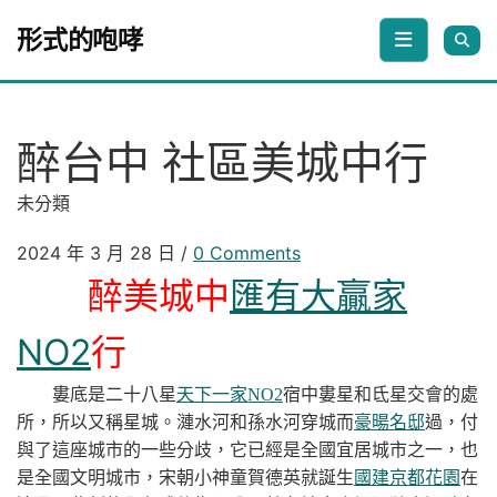
Skip to content
形式的咆哮
醉台中 社區美城中行
未分類
2024 年 3 月 28 日
/
0 Comments
醉美城中
匯有大贏家
NO2
行
婁底是二十八星
天下一家NO2
宿中婁星和氐星交會的處
所，所以又稱星城。漣水河和孫水河穿城而
豪暘名邸
過，付
與了這座城市的一些分歧，它已經是全國宜居城市之一，也
是全國文明城市，宋朝小神童賀德英就誕生
國建京都花園
在