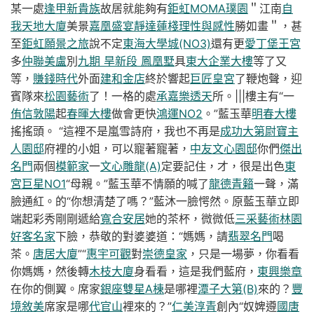
某一處
逢甲新貴族
故居就能夠有
鉅虹MOMA
璞園
＂江南
自
我天地大廈
美景
嘉凰盛宴
靜達蓮棧
理性與感性
勝如畫＂，甚
至
鉅虹願景之旅
說不定
東海大學城(NO3)
還有更
愛丁堡王宮
多
仲聯美盧
別
九期 旱新段 鳳凰墅
具
東大企業大樓
等了又
等，
賺錢時代
外面
建和金店
終於響起
巨匠皇宮
了鞭炮聲，迎
賓隊來
松園藝術
了！一格的處
承嘉樂透天
所。|||樓主有“一
侑信敦陽
起
春暉大樓
做會更快
鴻運NO2
。”藍玉華
明春大樓
搖搖頭。 “這裡不是嵐雪詩府，我也不再是
成功大第
尉寶主
人園邸
府裡的小姐，可以寵著寵著，
中友文心園邸
你們
傑出
名門
兩個
模範家
一
文心雕龍(A)
定要記住，才，很是出色
東
宮巨星NO1
“母親。”藍玉華不情願的喊了
龍德青籟
一聲，滿
臉通紅。的“你想清楚了嗎？”藍沐一臉愕然。原藍玉華立即
端起彩秀剛剛遞給
寬合安居
她的茶杯，微微低
三采藝術林園
好客名家
下臉，恭敬的對婆婆道：“媽媽，請
翡翠名門
喝
茶。
唐居大廈
”“
惠宇可觀
對
崇德皇家
，只是一場夢，你看看
你媽媽，然後轉
木枝大廈
身看看，這是我們藍府，
東興樂章
在你的側翼。席家
銀座雙星A棟
是哪裡
潭子大第(B)
來的？
豐
境敘美
席家是哪
代官山
裡來的？”
仁美淳青
創內“奴婢遵
國唐