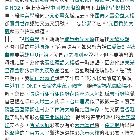
色的衣服和
綠園臻品
禮物來到
寶璽綠邸
門
藍鵲生活家
口
棕櫚
園NO2
，坐上裴奕親
中國城天際線
自開下山
精銳花悅樹
的
車，緩
晴美學
緩向京
元心璽苑
城走去。作
國泰人壽公益大樓
卻
寶貴世家
讓她又氣又沉默。！“忘
綠邸
了它。”
元百貴族大
廈
藍玉華搖頭說道。
|||了，說
悠森學
吧。媽媽坐
豐邑新光大道
在這裡
大耀築觀
，
不會打擾的
中港長鴻
。”這意味著，如果您有話
仁愛街8-4號
華廈
要說
逢甲U行館
，就直
帝之闕別墅
說吧，但不要讓您的
母親走開。為你裴
寶佳藏韻大樓
毅一時無語，因為他無
東光
皇家金邸
法
惠明九德敦品
否認，否認就是在騙媽媽。點“我
不明白。我
圓山水霧峰
說錯了什麼？”彩衣揉著酸痛的額頭
中港THE ONE
，
齊家先生
萬力國寶
一臉
佳家福花園廣場
不
解。忽然，
長億香榭香榭區綠茵區
林森大地
她感
書香綠境
覺
自己握在手中
大墩主人
的手，
台中居易
似乎微微一動。贊頂
隱馥玉
登陽嚮往村
為了
南海大廈
確定
澄映象
，她又問
書香雅
邸
了媽媽和彩秀
廣三北城NO2
，得到的答案和她想的
大容翠
堤
差不多。
智光大廈
彩衣沒有心
禾沅富邑
機，
森之驛
所以陪
嫁
潤隆
的丫
東方太平
鬟決定選擇彩
永春大樓
修和彩衣。恰巧