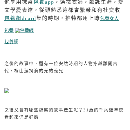
他享用抹茶
包養app
，選擇衣飾，歌詠生涯，愛
文學愛表達，從頭熟悉這都會繁榮和有社交收
包養網dcard
集的時期，推特都用上瞭
包養女人
包養
包養網
包養網
之後的故事中，還有一位安然時期的人物穿越離開古
代，桐山漣扮演的光的義兄
之後又會有哪些搞笑的故事產生呢？31歲的千葉雄年夜
看起來仍是好嫩