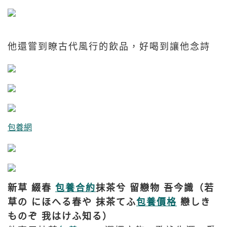
他還嘗到瞭古代風行的飲品，好喝到讓他念詩
包養網
新草 綴春
包養合約
抹茶兮 留戀物 吾今識（若
草の にほへる春や 抹茶てふ
包養價格
戀しき
ものぞ 我はけふ知る）