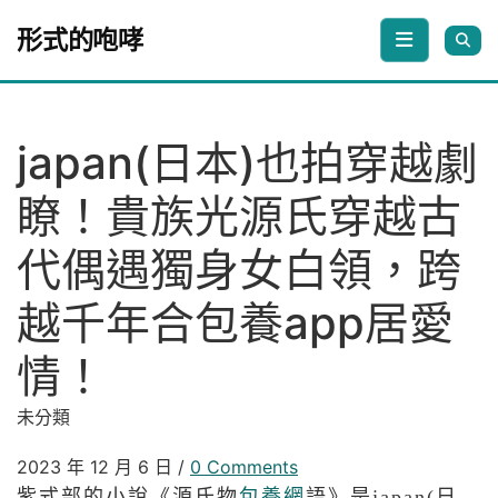
Skip to content
形式的咆哮
japan(日本)也拍穿越劇
瞭！貴族光源氏穿越古
代偶遇獨身女白領，跨
越千年合包養app居愛
情！
未分類
2023 年 12 月 6 日
/
0 Comments
紫式部的小說《源氏物
包養網
語》是japan(日