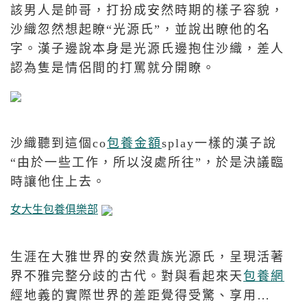
該男人是帥哥，打扮成安然時期的樣子容貌，
沙織忽然想起瞭“光源氏”，並說出瞭他的名
字。漢子邊說本身是光源氏邊抱住沙織，差人
認為隻是情侶間的打罵就分開瞭。
沙織聽到這個co
包養金額
splay一樣的漢子說
“由於一些工作，所以沒處所往”，於是決議臨
時讓他住上去。
女大生包養俱樂部
生涯在大雅世界的安然貴族光源氏，呈現活著
界不雅完整分歧的古代。對與看起來天
包養網
經地義的實際世界的差距覺得受驚、享用…