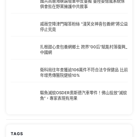
國共高層海峽論壇重申反臺獨 臺陸委億嵐系統傢
俱會批在野黨擁護中共敘事
戚薇空降津門報答粉絲 "淺笑女神喜包養網"將公益
停止究竟
扎根甜心查包養網鄉土 跨界“00后”賦能村落復興_
中國網
衛科局往年查獲逾106萬件不符合法令保健品 比前
年增秀傳醫院健檢10%
驅魚滅蚊OSDER奧斯德汽車零件！佛山投放“滅蚊
魚”，專家表現有用果
TAGS