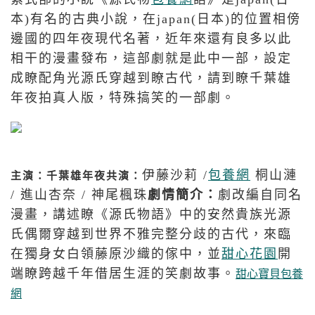
本)有名的古典小說，在japan(日本)的位置相傍
邊國的四年夜現代名著，近年來還有良多以此
相干的漫畫發布，這部劇就是此中一部，設定
成瞭配角光源氏穿越到瞭古代，請到瞭千葉雄
年夜拍真人版，特殊搞笑的一部劇。
伊藤沙莉 /
包養網
桐山漣
主演：千葉雄年夜
共演：
/ 進山杏奈 / 神尾楓珠
劇情簡介：
劇改編自同名
漫畫，講述瞭《源氏物語》中的安然貴族光源
氏偶爾穿越到世界不雅完整分歧的古代，來臨
在獨身女白領藤原沙織的傢中，並
甜心花園
開
端瞭跨越千年借居生涯的笑劇故事。
甜心寶貝包養
網