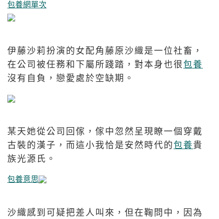
包養網單次
伊藤沙莉扮演的女配角藤原沙織是一位社畜，
在公司被任務和下屬所踐踏，對本身也很
包養
沒有自負，戀愛處於空缺期。
某天她從公司回傢，傢中忽然呈現瞭一個穿戴
古裝的漢子，而這小我恰是安然時代的
包養
貴
族光源氏。
包養意思
沙織感到可疑把差人叫來，但在鞠問中，因為