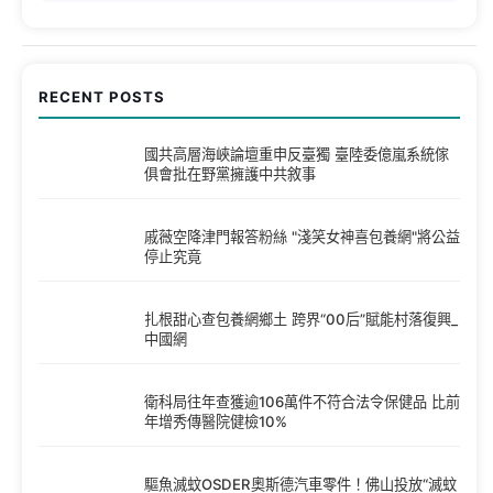
RECENT POSTS
國共高層海峽論壇重申反臺獨 臺陸委億嵐系統傢
俱會批在野黨擁護中共敘事
戚薇空降津門報答粉絲 "淺笑女神喜包養網"將公益
停止究竟
扎根甜心查包養網鄉土 跨界“00后”賦能村落復興_
中國網
衛科局往年查獲逾106萬件不符合法令保健品 比前
年增秀傳醫院健檢10%
驅魚滅蚊OSDER奧斯德汽車零件！佛山投放“滅蚊