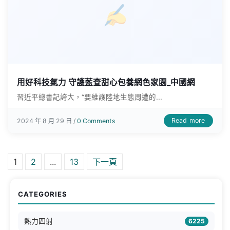
用好科技氣力 守護藍查甜心包養網色家園_中國網
習近平總書記誇大，“要維護陸地生態周遭的...
Read more
2024 年 8 月 29 日 /
0 Comments
文章分頁
1
2
...
13
下一頁
CATEGORIES
熱力四射
6225