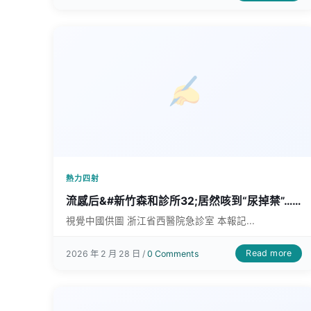
熱力四射
流感后&#新竹森和診所32;居然咳到“尿掉禁”……
視覺中國供圖 浙江省西醫院急診室 本報記...
Read more
2026 年 2 月 28 日 /
0 Comments