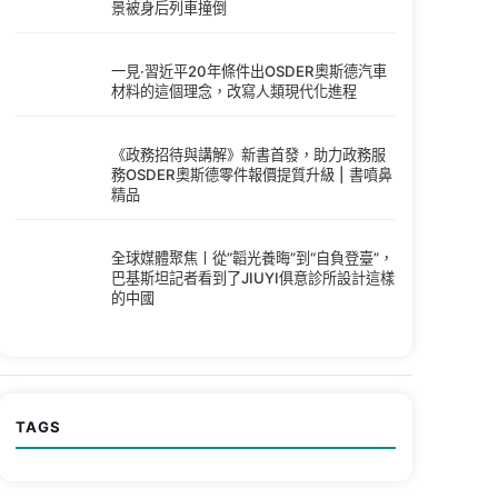
景被身后列車撞倒
一見·習近平20年條件出OSDER奧斯德汽車
材料的這個理念，改寫人類現代化進程
《政務招待與講解》新書首發，助力政務服
務OSDER奧斯德零件報價提質升級 | 書噴鼻
精品
全球媒體聚焦丨從“韜光養晦”到“自負登臺”，
巴基斯坦記者看到了JIUYI俱意診所設計這樣
的中國
TAGS