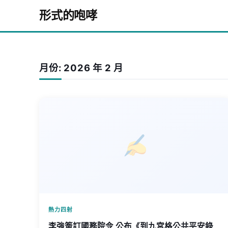
Skip to content
形式的咆哮
月份:
2026 年 2 月
熱力四射
李強簽訂國務院令 公布《到九宮格公共平安錄