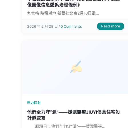
像圖像信息體系治理條例》
九宮格 時租場地 新華社北京2月10日電...
Read more
2026 年 2 月 28 日 /
0 Comments
熱力四射
他們全力守“滬”——援滬醫療JIUYI俱意住宅設
計隊速寫
原題目：他們全力守“滬”——援滬醫張...