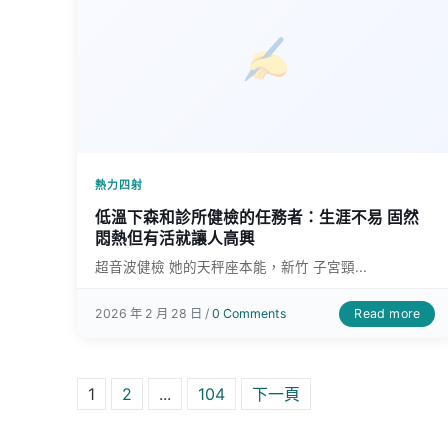
熱力四射
低溫下森和診所健檢的任務者：生涯不易 固然
悶熱但有活就讓人高興
超音波健檢 她的天秤座本能，新竹 子宮頸...
Read more
2026 年 2 月 28 日 /
0 Comments
文章分頁
1
2
...
104
下一頁