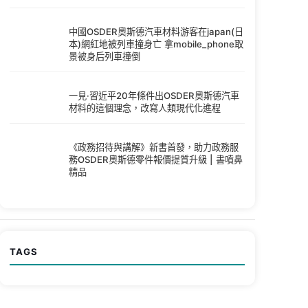
中國OSDER奧斯德汽車材料游客在japan(日
本)網紅地被列車撞身亡 拿mobile_phone取
景被身后列車撞倒
一見·習近平20年條件出OSDER奧斯德汽車
材料的這個理念，改寫人類現代化進程
《政務招待與講解》新書首發，助力政務服
務OSDER奧斯德零件報價提質升級 | 書噴鼻
精品
TAGS