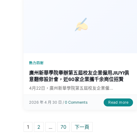
熱力四射
廣州新華學院舉辦第五屆校友企業僱用JIUYI俱
意翻修設計會，近60家企業攜千余崗位招賢
4月22日，廣州新華學院第五屆校友企業僱...
Read more
2026 年 4 月 30 日 /
0 Comments
文章分頁
1
2
...
70
下一頁