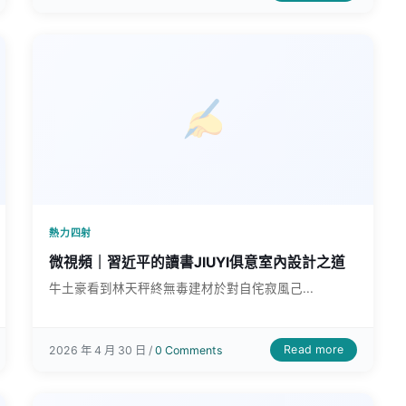
熱力四射
微視頻｜習近平的讀書JIUYI俱意室內設計之道
牛土豪看到林天秤終無毒建材於對自侘寂風己...
Read more
2026 年 4 月 30 日 /
0 Comments