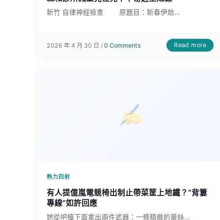
新竹 自律神經檢查 原題目：新春伊始...
Read more
2026 年 4 月 30 日 /
0 Comments
熱力四射
有人提億嵐電競椅出制止帶菜筐上地鐵？“背簍
專線”如許回應
她從吧檯下面拿出兩件武器：一條精緻的蕾絲...