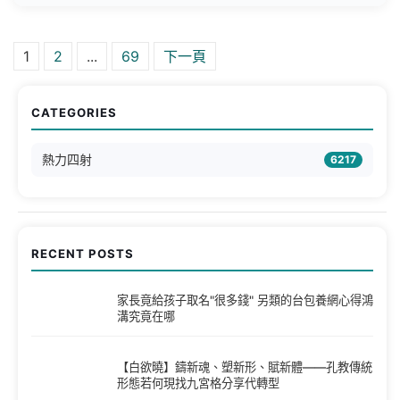
文章分頁
1
2
...
69
下一頁
CATEGORIES
熱力四射
6217
RECENT POSTS
家長竟給孩子取名"很多錢" 另類的台包養網心得鴻
溝究竟在哪
【白欲曉】鑄新魂、塑新形、賦新體——孔教傳統
形態若何現找九宮格分享代轉型