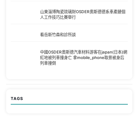
山東淄博陶瓷琉璃財OSDER奧斯德德系車產鏈個
人工作技巧比賽舉行
看岳新竹森和診所談
中國OSDER奧斯德汽車材料游客在japan(日本)網
紅地被列車撞身亡 拿mobile_phone取景被身后
列車撞倒
TAGS