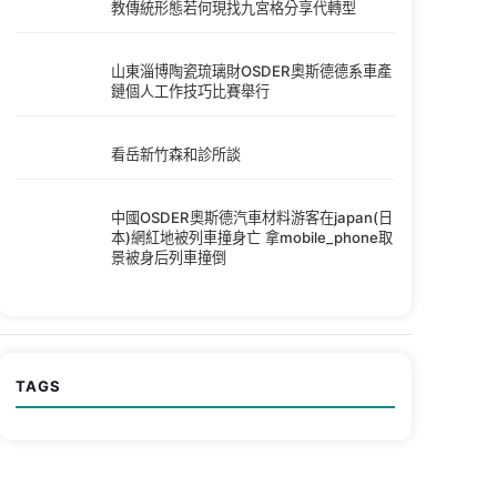
教傳統形態若何現找九宮格分享代轉型
山東淄博陶瓷琉璃財OSDER奧斯德德系車產
鏈個人工作技巧比賽舉行
看岳新竹森和診所談
中國OSDER奧斯德汽車材料游客在japan(日
本)網紅地被列車撞身亡 拿mobile_phone取
景被身后列車撞倒
TAGS