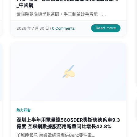
_中國網
紫陽縣朝陽鎮半畝茶園，手工制茶妙手齊聚一...
Read more
2026 年 7 月 30 日 /
0 Comments
熱力四射
深圳上半年用電量達56OSDER奧斯德德系車9.3
億度 互聯網數據服務用電量同比增長42.8%
羊城晚報訊 南邊電網深圳供Benz零件電...