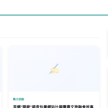
熱力四射
茶鄉“開麥”唱查包養網站比擬響農文旅融會故事