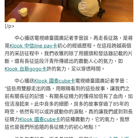
[/p>
中心播送電視總臺國廣記者李晉說，再走長征路，是尋
覓
Klook 中信line pay卡
初心的經過歷程。在這段跨越兩個
月的采訪征程中，我們收獲的除了用鏡頭和發話器記載的片
斷，還有長征這段汗青所傳遞出的震動人心的氣力，如
Klook 台新gogo卡
許的氣力，足以穿透時間。
中心播送
Klook 國泰cube卡
電視總臺國廣記者李晉：
“這些用雙腳走出的路，用眼睛看到的這些故事，讓我們之
前有關長征的記憶、有關長征精力的懂得加倍有了血肉，加
倍活潑起來。此中良多的細節，良多的故事穿過了85年的
時空，依然有可以或許感動你的淚點，真的讓我們感到到長
征精力
Klook 國泰cube卡
的這種震動力，它的氣力，我想
這也是我們所追隨的長征精力的初心地點！”