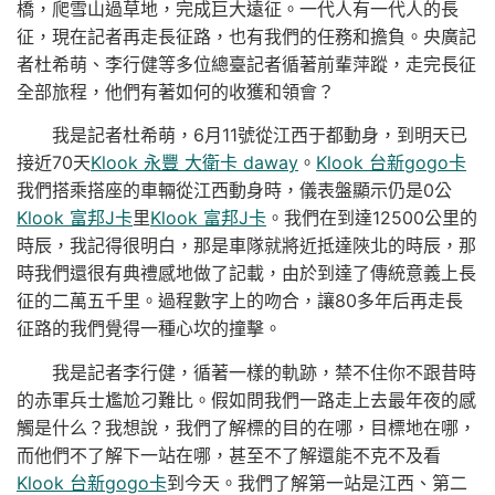
橋，爬雪山過草地，完成巨大遠征。一代人有一代人的長
征，現在記者再走長征路，也有我們的任務和擔負。央廣記
者杜希萌、李行健等多位總臺記者循著前輩萍蹤，走完長征
全部旅程，他們有著如何的收獲和領會？
我是記者杜希萌，6月11號從江西于都動身，到明天已
接近70天
Klook 永豐 大衛卡 daway
。
Klook 台新gogo卡
我們搭乘搭座的車輛從江西動身時，儀表盤顯示仍是0公
Klook 富邦J卡
里
Klook 富邦J卡
。我們在到達12500公里的
時辰，我記得很明白，那是車隊就將近抵達陜北的時辰，那
時我們還很有典禮感地做了記載，由於到達了傳統意義上長
征的二萬五千里。過程數字上的吻合，讓80多年后再走長
征路的我們覺得一種心坎的撞擊。
我是記者李行健，循著一樣的軌跡，禁不住你不跟昔時
的赤軍兵士尷尬刁難比。假如問我們一路走上去最年夜的感
觸是什么？我想說，我們了解標的目的在哪，目標地在哪，
而他們不了解下一站在哪，甚至不了解還能不克不及看
Klook 台新gogo卡
到今天。我們了解第一站是江西、第二