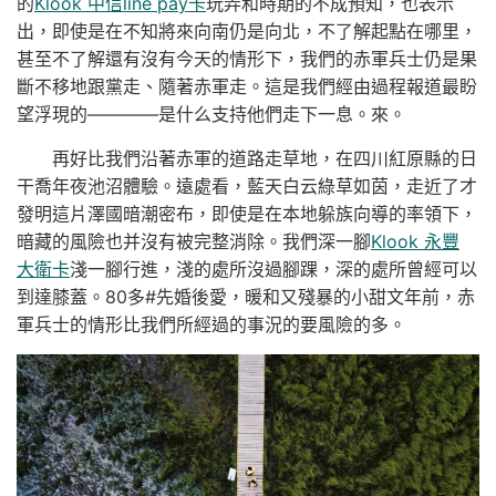
的
Klook 中信line pay卡
玩弄和時期的不成預知，也表示
出，即使是在不知將來向南仍是向北，不了解起點在哪里，
甚至不了解還有沒有今天的情形下，我們的赤軍兵士仍是果
斷不移地跟黨走、隨著赤軍走。這是我們經由過程報道最盼
望浮現的————是什么支持他們走下一息。來。
再好比我們沿著赤軍的道路走草地，在四川紅原縣的日
干喬年夜池沼體驗。遠處看，藍天白云綠草如茵，走近了才
發明這片澤國暗潮密布，即使是在本地躲族向導的率領下，
暗藏的風險也并沒有被完整消除。我們深一腳
Klook 永豐
大衛卡
淺一腳行進，淺的處所沒過腳踝，深的處所曾經可以
到達膝蓋。80多#先婚後愛，暖和又殘暴的小甜文年前，赤
軍兵士的情形比我們所經過的事況的要風險的多。