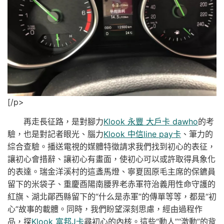
[/p>
再走長征路，是對腳力
Klook 永豐 大戶卡 dawho
的考
驗，也是對記者眼光、腦力
Klook 中信line pay卡
、筆力的
綜合查驗。播送電視的媒體特徵請求我們找到初心的表征，
讓初心會措辭、讓初心有畫面，使初心可以或許取得具象化
的表達。瑞金洋溪村的這盞馬燈、寧夏固原毛主席的保鑣員
留下的米袋子、重慶酉陽南腰界老赤軍符治義用性命守護的
紅旗、湖北鄖西縣留下的“什么是赤軍”的傳單等等，都是“初
心”故事的載體。同時，我們盼望深刻思慮，經由過程作
品，探
Klook 富邦J卡
尋初心的內核。這些“動人”“激動”的背