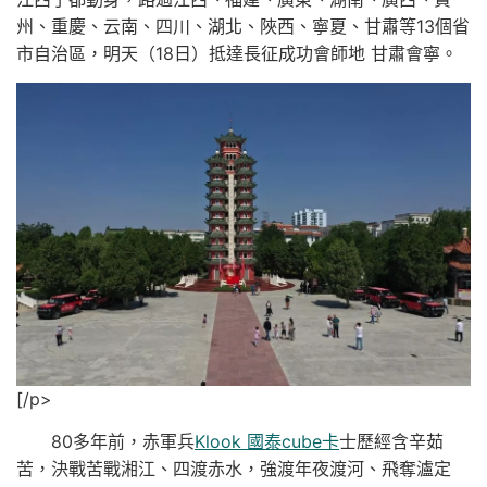
州、重慶、云南、四川、湖北、陜西、寧夏、甘肅等13個省
市自治區，明天（18日）抵達長征成功會師地 甘肅會寧。
[/p>
80多年前，赤軍兵
Klook 國泰cube卡
士歷經含辛茹
苦，決戰苦戰湘江、四渡赤水，強渡年夜渡河、飛奪瀘定