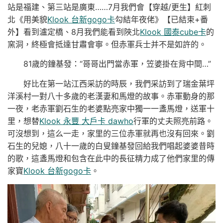
站是福建、第三站是廣東……7月我們會【穿越/更生】紅刺
北《用美貌
Klook 台新gogo卡
勾結年夜佬》【已結束+番
外】看到瀘定橋、8月我們能看到陜北
Klook 國泰cube卡
的
窯洞，終極會抵達甘肅會寧。但赤軍兵士并不是如許的。
81歲的鐘基發：“哥哥出門當赤軍，笠婆掛在背中間…”
好比在第一站江西采訪的時辰，我們采訪到了瑞金葉坪
洋溪村一對八十多歲的老漢妻和馬燈的故事。赤軍動身的那
一夜，老赤軍劉石生的老婆點亮家中獨一一盞馬燈，送軍十
里，想替
Klook 永豐 大戶卡 dawho
行軍的丈夫照亮前路。
可沒想到，這么一走，家里的三位赤軍就再也沒有回來。劉
石生的兒媳，八十一歲的白叟鐘基發回給我們唱起婆婆昔時
的歌，這盞馬燈和包含在此中的長征精力成了他們家里的傳
家寶
Klook 台新gogo卡
。