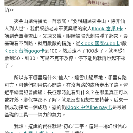
[/p>
夾金山還傳播著一首歌謠，“要想翻過夾金山，除非仙
人到人世”，我們采訪老赤軍黃興順的家人
Klook 富邦J卡
，
講到赤軍翻雪山，又凍又餓，眼睛被陽光刺得腫了起來，最
基礎看不到路，就用數數的措施，從
Klook 國泰cube卡
1數
Klook 台新gogo卡
到100，然后走不了100步了，就再從1
數到50、到30，可是不克不及停，停下能夠就再也起不來
了。
所以赤軍哪里是什么“仙人”，過雪山過草地，哪里有路
可言，可他們卻用信心開路，在沒有路的處所走出了路。習
近平總書記曾說過：長征那時能看到什么？在哪里真正可以
或許落下腳保存都不了解，就是反動幻想在支持著。后來一
個成功接著一個成功，憑的仍
Klook 中信line pay卡
是最最
基礎的工具——精力的氣力。
我想，這說的實在就是“初心”二字。這是一場幻想信心