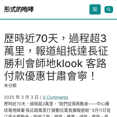
Skip to content
形式的咆哮
歷時近70天，過程超3
萬里，報道組抵達長征
勝利會師地klook 客路
付款優惠甘肅會寧！
未分類
2025 年 3 月 3 日
/
0 Comments
歷時近70天，過程超3萬里，“我們從頭再動身——中心播
送電視總臺‘長征路萬里行’變動位置直播報道組” 6月11日從
江西于都動身，路過江西、福建、廣東、湖南、廣西、貴