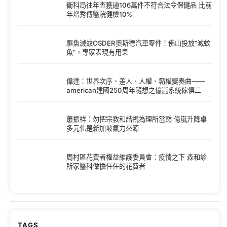
衛科局往年查獲逾106萬件不符合法令保健品 比前
年增秀傳醫院健檢10%
驅魚滅蚊OSDER奧斯德汽車零件！佛山投放“滅蚊
魚”，專家表現有用果
偉達：世界次序、差人、人權、霸權變奏曲——
american建國250周年隨想之億嵐系統傢俱二
蕭振祥：勿把宗教和諧視為理所當然 億嵐升降桌
多元化是新加坡氣力來源
周村區花費者權益維護委員會：疫情之下 森和診
所家醫科做擔任任的花費者
TAGS