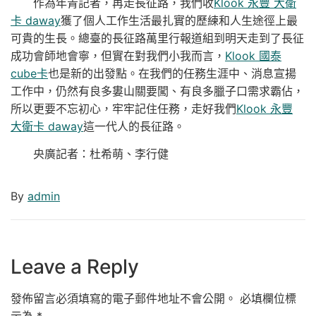
作為年青記者，再走長征路，我們收
Klook 永豐 大衛
卡 daway
獲了個人工作生活最扎實的歷練和人生途徑上最
可貴的生長。總臺的長征路萬里行報道組到明天走到了長征
成功會師地會寧，但實在對我們小我而言，
Klook 國泰
cube卡
也是新的出發點。在我們的任務生涯中、消息宣揚
工作中，仍然有良多婁山關要闖、有良多臘子口需求霸佔，
所以更要不忘初心，牢牢記住任務，走好我們
Klook 永豐
大衛卡 daway
這一代人的長征路。
央廣記者：杜希萌、李行健
By
admin
Leave a Reply
發佈留言必須填寫的電子郵件地址不會公開。
必填欄位標
示為
*