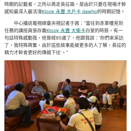
時期的記載者，之所以再走長征路，是由於只要在現場才幹
感知最深入最活潑
Klook 永豐 大戶卡 dawho
的時期記憶。
中心播送電視總臺央視記者于茜：“當往到赤軍樓見到
任務的講授員張存義
Klook 永豐 大衛卡
白叟的時辰，有一
句話特殊感動我，他曾經85歲了，他跟我說：‘你們來采訪
了，我特殊興奮，由於這些故事能被更多的人了解，長征的
精力才幹會更好的傳揚下往’。”